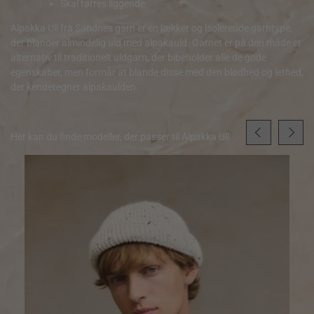
Skal tørres liggende
Alpakka Ull fra Sandnes garn er en lækker og isolerende garntype,
der blander almindelig uld med alpakauld. Garnet er på den måde et
alternativ til traditionelt uldgarn, der bibeholder alle de gode
egenskaber, men formår at blande disse med den blødhed og lethed,
der kendetegner alpakaulden.
Her kan du finde modeller, der passer til Alpakka Ull