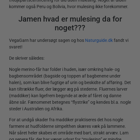
tredjepartscertificering for uld uden mulesing. Noget af ulden
kommer også Peru og Bolivia, hvor mulesing ikke forekommer.
Jamen hvad er mulesing da for
noget???
VegaGarn har undersøgt sagen og hos
Naturguide.dk
fandt vi
svaret!
De skriver således:
Nogle merino-får har folder i huden, især omkring hale- og
bagbensområdet (bagside og toppen af bagbenene under
halen), som kan blive fugtige af urin og beskidte af afføring. Det
kan tiltrække fluer, der lægger æg på stederne. Fluernes larver
(maddiker) kan ligefrem begynde at æde af fåret og danne
åbne sår. Fænomenet betegnes “flystrike” og kendes bl.a. nogle
steder i Australien og Afrika.
For at undgå skader fra maddiker praktiseres det hos nogle
farmere at hudfolderne simpelthen skæres væk på lammene.
Når såret heler skabes et område med bart, strakt arvæv. Lam
og senere får, der har været udsat for “mulesing” er mindre