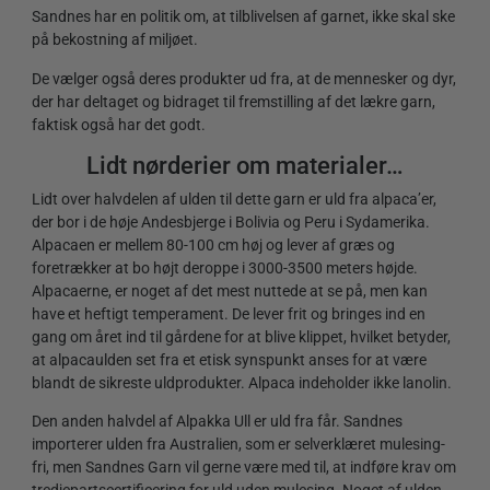
Sandnes har en politik om, at tilblivelsen af garnet, ikke skal ske
på bekostning af miljøet.
De vælger også deres produkter ud fra,
at de mennesker og dyr,
der har deltaget og bidraget til fremstilling af det lækre garn,
faktisk også har det godt.
Lidt nørderier om materialer…
Lidt over halvdelen af ulden til dette garn er uld fra alpaca’er,
der bor i de høje Andesbjerge i Bolivia og Peru i Sydamerika.
Alpacaen er mellem 80-100 cm høj og lever af græs og
foretrækker at bo højt deroppe i 3000-3500 meters højde.
Alpacaerne, er noget af det mest nuttede at se på, men kan
have et heftigt temperament. De lever frit og bringes ind en
gang om året ind til gårdene for at blive klippet, hvilket betyder,
at alpacaulden set fra et etisk synspunkt anses for at være
blandt de sikreste uldprodukter.
Alpaca indeholder ikke lanolin.
Den anden halvdel af Alpakka Ull er uld fra får. Sandnes
importerer ulden fra
Australien, som er selverklæret mulesing-
fri, men Sandnes Garn vil gerne være med til, at indføre krav om