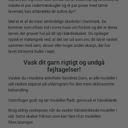
måske et par cedertræskugler og et par poser med tørret
lavendel, kan afskrække de sultne dyr?
Møl er et af de mest almindelige skadedyr i Danmark. De
kommer som oftest ind i vores huse om foråret og det er deres
larver, der gnaver hul på dit tøj i klædeskabet. Du opdager
typisk et mølangreb ved, at det ser ud som om, dit tøj er vasket
sammen med søm, skruer eller noget andet skarpt, der har
lavet bittesmå huller i tøjet.
Vask dit garn rigtigt og undgå
fejltagelser!
Vasker du i maskine anbefaler Sandnes Garn, at alle modeller i
uld vaskes separat på uldprogram for den mest skånsomme
behandling.
Centrifuger godt og tør modellen fladt, gerne på et håndklæde.
Brug aldrig vaskepose, når du vasker håndstrikkede modeller i
uld. Dette skaber friktion som kan føre til at modellen
filter/stamper.