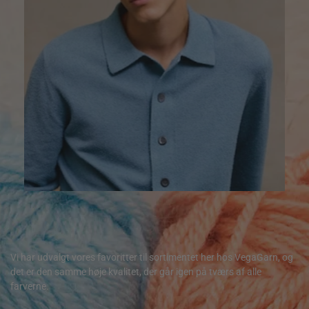
40,00
kr.
Vi har udvalgt vores favoritter til sortimentet her hos VegaGarn, og
det er den samme høje kvalitet, der går igen på tværs af alle
farverne.