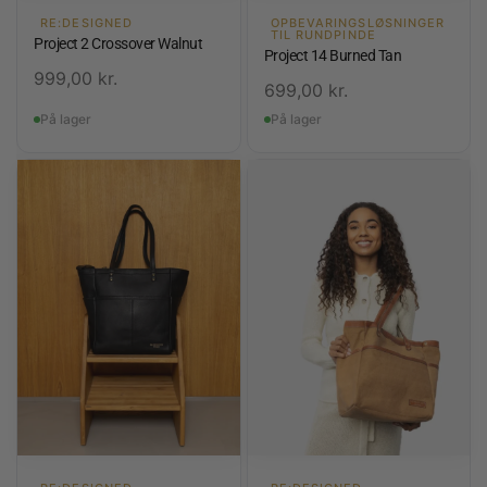
RE:DESIGNED
OPBEVARINGSLØSNINGER
TIL RUNDPINDE
Project 2 Crossover Walnut
Project 14 Burned Tan
999,00
kr.
699,00
kr.
På lager
På lager