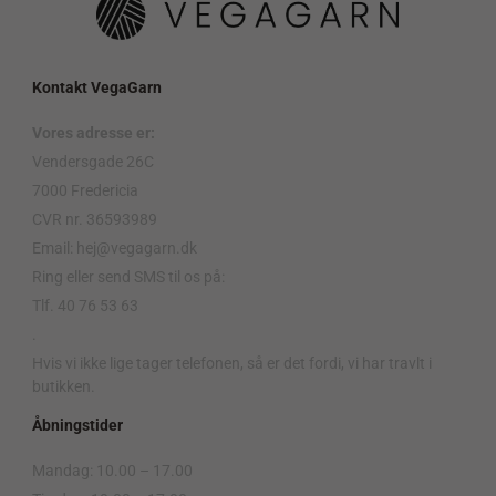
Kontakt VegaGarn
Vores adresse er:
Vendersgade 26C
7000 Fredericia
CVR nr. 36593989
Email: hej@vegagarn.dk
Ring eller send SMS til os på:
Tlf. 40 76 53 63
.
Hvis vi ikke lige tager telefonen, så er det fordi, vi har travlt i
butikken.
Åbningstider
Mandag: 10.00 – 17.00