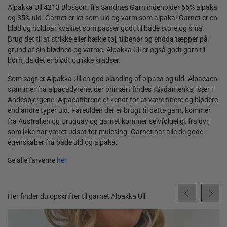
Alpakka Ull 4213 Blossom fra Sandnes Garn indeholder 65% alpaka
og 35% uld. Garnet er let som uld og varm som alpaka! Garnet er en
blød og holdbar kvalitet som passer godt til både store og små.
Brug det til at strikke eller hækle tøj, tilbehør og endda tæpper på
grund af sin blødhed og varme. Alpakka Ull er også godt garn til
børn, da det er blødt og ikke kradser.
Som sagt er Alpakka Ull en god blanding af alpaca og uld. Alpacaen
stammer fra alpacadyrene, der primært findes i Sydamerika, især i
Andesbjergene. Alpacafibrene er kendt for at være finere og blødere
end andre typer uld. Fåreulden der er brugt til dette garn, kommer
fra Australien og Uruguay og garnet kommer selvfølgeligt fra dyr,
som ikke har været udsat for mulesing. Garnet har alle de gode
egenskaber fra både uld og alpaka.
Se alle farverne
her
Her finder du opskrifter til garnet Alpakka Ull