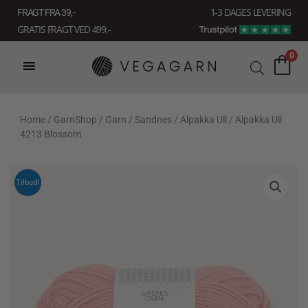
Gå
1-3 DAGES LEVERING
FRAGT FRA 39, -
til
GRATIS FRAGT VED 499,-
indholdet
0
Home
/
GarnShop
/
Garn
/
Sandnes
/
Alpakka Ull
/ Alpakka Ull
4213 Blossom
Tilbud!