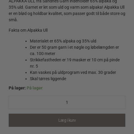
ALPAKKA ULL fra Sandnes Garn indeholder 65% alpaka og
35% uld. Garnet er let som uld og varm som alpaka! Alpakka Ull
er en blød og holdbar kvalitet, som passer godt til både store og
små.
Fakta om Alpakka Ull
Materialet er 65% alpaka og 35% uld
Der er 50 gram garn i et nøgle og løbelængden er
ca. 100 meter
Strikkefastheden er 19 masker er 10 cm på pinde
nr. 5
Kan vaskes på uldprogram ved max. 30 grader
Skal tørres liggende
På lager:
På lager
Alpakka
Ull
4213
Blossom
quantity
Læg i kurv