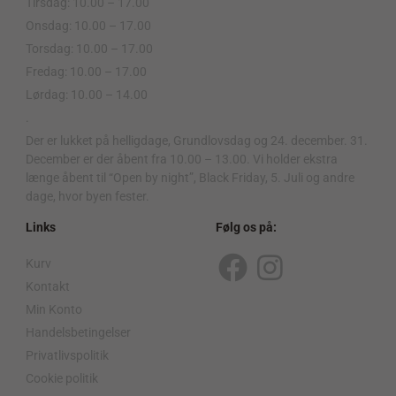
Tirsdag: 10.00 – 17.00
Onsdag: 10.00 – 17.00
Torsdag: 10.00 – 17.00
Fredag: 10.00 – 17.00
Lørdag: 10.00 – 14.00
.
Der er lukket på helligdage, Grundlovsdag og 24. december. 31.
December er der åbent fra 10.00 – 13.00. Vi holder ekstra
længe åbent til “Open by night”, Black Friday, 5. Juli og andre
dage, hvor byen fester.
Links
Følg os på:
Kurv
F
I
Kontakt
a
n
Min Konto
c
s
Handelsbetingelser
Privatlivspolitik
e
t
Cookie politik