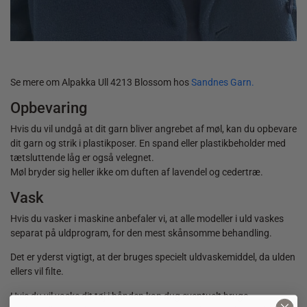
40,00
kr.
Se mere om Alpakka Ull 4213 Blossom hos
Sandnes Garn.
Opbevaring
Hvis du vil undgå at dit garn bliver angrebet af møl, kan du opbevare
dit garn og strik i plastikposer. En spand eller plastikbeholder med
tætsluttende låg er også velegnet.
Møl bryder sig heller ikke om duften af lavendel og cedertræ.
Vask
Hvis du vasker i maskine anbefaler vi, at alle modeller i uld vaskes
separat på uldprogram, for den mest skånsomme behandling.
Det er yderst vigtigt, at der bruges specielt uldvaskemiddel, da ulden
ellers vil filte.
Hvis du vil vaske dit tøj i hånden kan dug eventuelt bruge