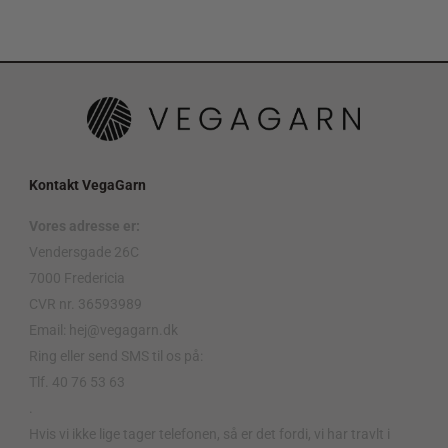
Kontakt VegaGarn
Vores adresse er:
Vendersgade 26C
7000 Fredericia
CVR nr. 36593989
Email: hej@vegagarn.dk
Ring eller send SMS til os på:
Tlf. 40 76 53 63
.
Hvis vi ikke lige tager telefonen, så er det fordi, vi har travlt i