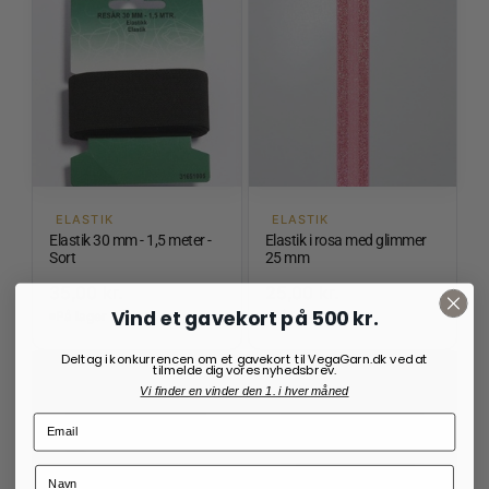
ELASTIK
ELASTIK
Elastik 30 mm - 1,5 meter -
Elastik i rosa med glimmer
Sort
25 mm
35,00
kr.
25,00
kr.
Vind et gavekort på 500 kr.
På lager
På lager
Deltag i konkurrencen om et gavekort til VegaGarn.dk ved at
tilmelde dig vores nyhedsbrev.
Vi finder en vinder den 1. i hver måned