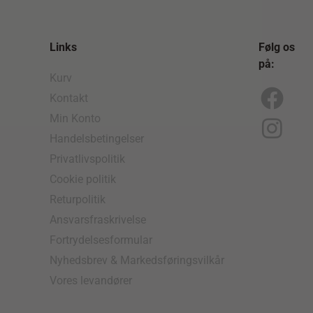
Links
Følg os
på:
Kurv
Kontakt
F
I
Min Konto
a
n
Handelsbetingelser
c
s
Privatlivspolitik
e
t
Cookie politik
b
a
Returpolitik
o
g
Ansvarsfraskrivelse
Fortrydelsesformular
o
r
Nyhedsbrev & Markedsføringsvilkår
k
a
Vores levandører
m