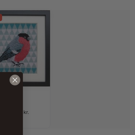
E FUGLE
p
270,00
kr.
r.