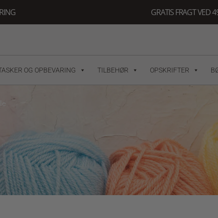
ERING
GRATIS FRAGT VED 49
TASKER OG OPBEVARING
TILBEHØR
OPSKRIFTER
B
le