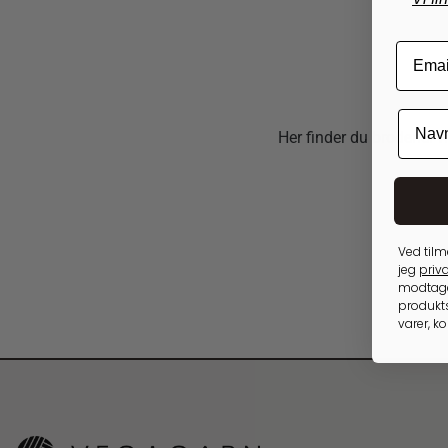
Her finder du broderier 
Ved tilm
jeg
priva
modtage
produkts
varer, k