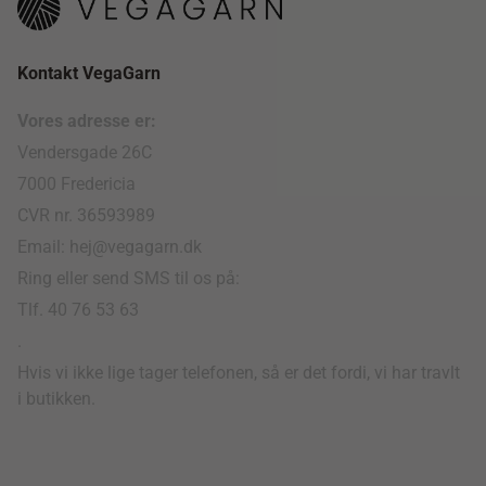
Kontakt VegaGarn
Vores adresse er:
Vendersgade 26C
7000 Fredericia
CVR nr. 36593989
Email: hej@vegagarn.dk
Ring eller send SMS til os på:
Tlf. 40 76 53 63
.
Hvis vi ikke lige tager telefonen, så er det fordi, vi har travlt
i butikken.