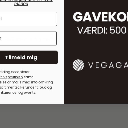
måned
fra Fru Zippe med fuglemotiver.
Tilmeld mig
elding accepterer
tlivspolitkken
samt
lse af mails med info omkring
ortimentet. Herunder tilbud og
onkurrencer og events.