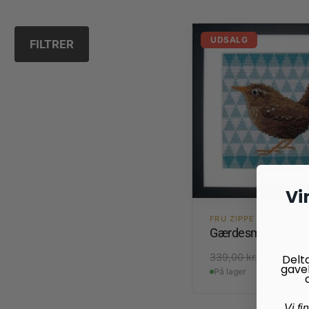
UDSALG
FILTRER
Vi
FRU ZIPPE FUGLE
Gærdesmutte
270,00
339,00
kr.
Delt
gave
På lager
Vi fi