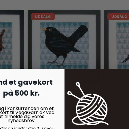
UDSALG
UDSALG
nd et gavekort
på 500 kr.
FRU ZIPPE FUGLE
FRU ZIPP
Solsort
Dompa
kr.
270,00
kr.
339,00
kr.
339,00
k
ag i konkurrencen om et
kort til VegaGarn.dk ved
På lager
På lager
at tilmelde dig vores
nyhedsbrev.
nder en vinder den 1. i hver