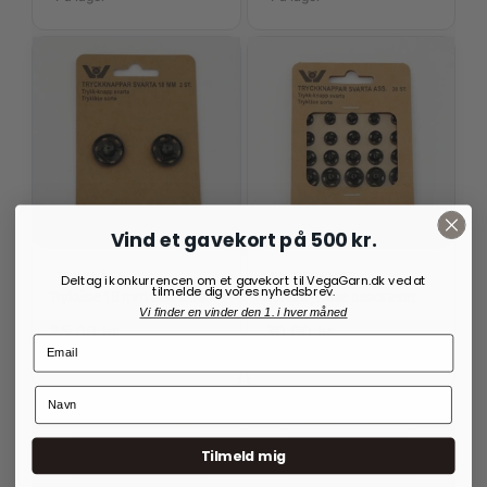
Vind et gavekort på 500 kr.
TRYKLÅSE
SYTILBEHØR
Deltag i konkurrencen om et gavekort til VegaGarn.dk ved at
tilmelde dig vores nyhedsbrev.
Tryklåse 18 mm Sort 2 stk.
Sorte tryklåse assorteret
Vi finder en vinder den 1. i hver måned
25,00
kr.
30,00
kr.
På lager
På lager
Tilmeld mig