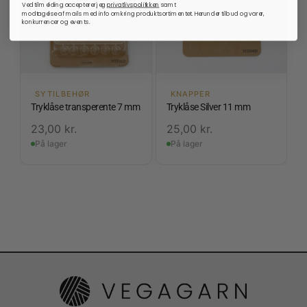
Ved tilmelding accepterer jeg
privatlivspolitkken
samt
modtagelse af mails med info omkring produktsortimentet. Herunder tilbud og varer,
konkurrencer og events.
SYTILBEHØR
KNAPPER
Tryklåse transperente 7 mm
Tryklåse Silver 11 mm
23,00
kr.
25,00
kr.
På lager
På lager