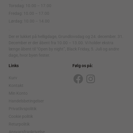
Torsdag: 10.00 – 17.00
Fredag: 10.00 – 17.00
Lørdag: 10.00 – 14.00
.
Der er lukket på helligdage, Grundlovsdag og 24. december. 31.
December er der åbent fra 10.00 – 13.00. Vi holder ekstra
længe åbent til “Open by night”, Black Friday, 5. Juli og andre
dage, hvor byen fester.
Links
Følg os på:
Kurv
F
I
Kontakt
a
n
Min Konto
c
s
Handelsbetingelser
Privatlivspolitik
e
t
Cookie politik
b
a
Returpolitik
o
g
Ansvarsfraskrivelse