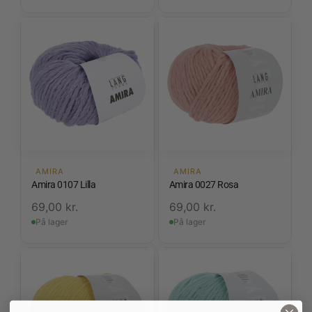
AMIRA
AMIRA
Amira 0107 Lilla
Amira 0027 Rosa
69,00
kr.
69,00
kr.
På lager
På lager