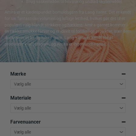
Brug vaskemiddel til finvask og undlad skyllemiddel.
Amira er et kædespundet bomuldsgarn fra Lang Yarns. Det er kendt
for sin fantastiske volumen og luftige letthed, hvilket gør det til et
populært valg blandt strikkere og hæklere. Amira-garnet kommer i
en række smukke farver og er ideelt til forskellige projekter, især dem
der kræver et let og luftigt garn. Lang Yarns er kendt for at
producere kvalitetsgarn, og Amira er ingen undtagelse.
Mærke
Materiale
Farvenuancer