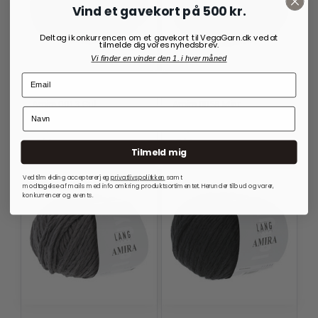
Vind et gavekort på 500 kr.
Deltag i konkurrencen om et gavekort til VegaGarn.dk ved at
tilmelde dig vores nyhedsbrev.
Vi finder en vinder den 1. i hver måned
AMIRA
AMIRA
Amira 0013 Gul
Amira 0058 Mint
69,00
kr.
69,00
kr.
På lager
På lager
Tilmeld mig
Ved tilmelding accepterer jeg
privatlivspolitkken
samt
modtagelse af mails med info omkring produktsortimentet. Herunder tilbud og varer,
konkurrencer og events.