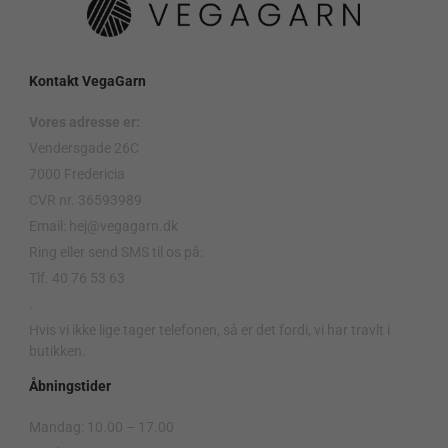
Kontakt VegaGarn
Vores adresse er:
Vendersgade 26C
7000 Fredericia
CVR nr. 36593989
Email: hej@vegagarn.dk
Ring eller send SMS til os på:
Tlf. 40 76 53 63
.
Hvis vi ikke lige tager telefonen, så er det fordi, vi har travlt i
butikken.
Åbningstider
Mandag: 10.00 – 17.00