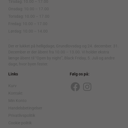
Tirsdag: 10.00 – 17.00
Onsdag: 10.00 – 17.00
Torsdag: 10.00 – 17.00
Fredag: 10.00 – 17.00
Lørdag: 10.00 – 14.00
.
Der er lukket på helligdage, Grundlovsdag og 24. december. 31.
December er der åbent fra 10.00 – 13.00. Vi holder ekstra
længe åbent til “Open by night”, Black Friday, 5. Juli og andre
dage, hvor byen fester.
Links
Følg os på:
Kurv
F
I
Kontakt
a
n
Min Konto
c
s
Handelsbetingelser
Privatlivspolitik
e
t
Cookie politik