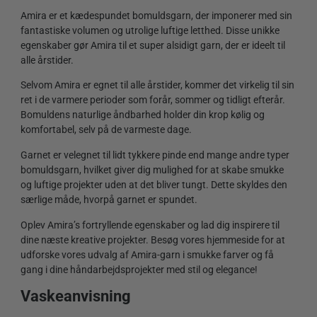
Amira er et kædespundet bomuldsgarn, der imponerer med sin
fantastiske volumen og utrolige luftige letthed. Disse unikke
egenskaber gør Amira til et super alsidigt garn, der er ideelt til
alle årstider.
Selvom Amira er egnet til alle årstider, kommer det virkelig til sin
ret i de varmere perioder som forår, sommer og tidligt efterår.
Bomuldens naturlige åndbarhed holder din krop kølig og
komfortabel, selv på de varmeste dage.
Garnet er velegnet til lidt tykkere pinde end mange andre typer
bomuldsgarn, hvilket giver dig mulighed for at skabe smukke
og luftige projekter uden at det bliver tungt. Dette skyldes den
særlige måde, hvorpå garnet er spundet.
Oplev Amira’s fortryllende egenskaber og lad dig inspirere til
dine næste kreative projekter. Besøg vores hjemmeside for at
udforske vores udvalg af Amira-garn i smukke farver og få
gang i dine håndarbejdsprojekter med stil og elegance!
Vaskeanvisning