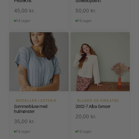
PetiteKnit
Strikkeopskrift
45,00
kr.
50,00
kr.
På lager
På lager
MODELLER I ESTHER
BLUSER OG SWEATRE
Sommerbluse med
2002-7 Alba Genser
hulmønster
20,00
kr.
35,00
kr.
På lager
På lager