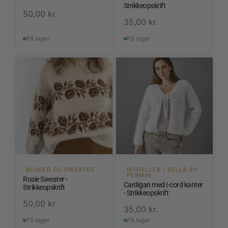
Strikkeopskrift
50,00
kr.
35,00
kr.
På lager
På lager
BLUSER OG SWEATRE
MODELLER I BELLA BY
PERMIN
Rosie Sweater -
Cardigan med I-cord kanter
Strikkeopskrift
- Strikkeopskrift
50,00
kr.
35,00
kr.
På lager
På lager