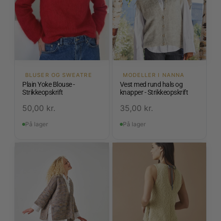
BLUSER OG SWEATRE
MODELLER I NANNA
Plain Yoke Blouse -
Vest med rund hals og
Strikkeopskrift
knapper - Strikkeopskrift
50,00
kr.
35,00
kr.
På lager
På lager