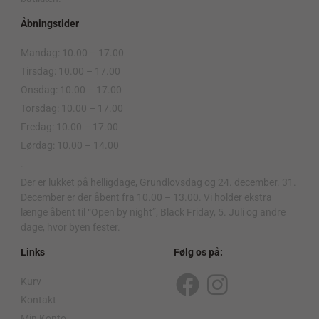
Åbningstider
Mandag: 10.00 – 17.00
Tirsdag: 10.00 – 17.00
Onsdag: 10.00 – 17.00
Torsdag: 10.00 – 17.00
Fredag: 10.00 – 17.00
Lørdag: 10.00 – 14.00
.
Der er lukket på helligdage, Grundlovsdag og 24. december. 31.
December er der åbent fra 10.00 – 13.00. Vi holder ekstra
længe åbent til “Open by night”, Black Friday, 5. Juli og andre
dage, hvor byen fester.
Links
Følg os på:
Kurv
F
I
Kontakt
Min Konto