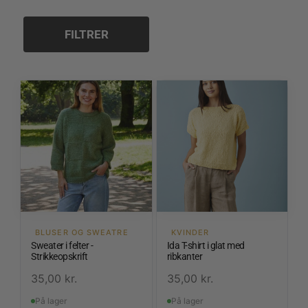
6,0 mm
FILTRER
BLUSER OG SWEATRE
KVINDER
Sweater i felter -
Ida T-shirt i glat med
Strikkeopskrift
ribkanter
35,00
kr.
35,00
kr.
På lager
På lager