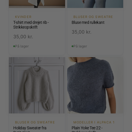
KVINDER
BLUSER OG SWEATRE
T-shirt med drejet rib -
Bluse med rullekant
Strikkeopskrift
35,00
kr.
35,00
kr.
På lager
På lager
BLUSER OG SWEATRE
MODELLER I ALPACA 1
Holiday Sweater fra
Plain Yoke Tee 22 -