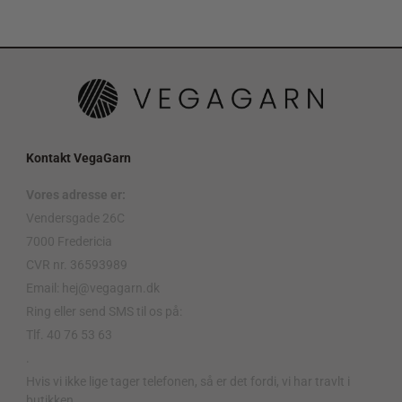
Kontakt VegaGarn
Vores adresse er:
Vendersgade 26C
7000 Fredericia
CVR nr. 36593989
Email: hej@vegagarn.dk
Ring eller send SMS til os på:
Tlf. 40 76 53 63
.
Hvis vi ikke lige tager telefonen, så er det fordi, vi har travlt i
butikken.