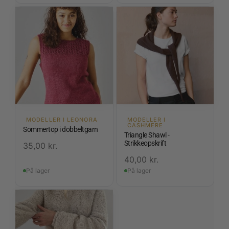
MODELLER I LEONORA
MODELLER I
CASHMERE
Sommertop i dobbeltgarn
Triangle Shawl -
Strikkeopskrift
35,00
kr.
40,00
kr.
På lager
På lager