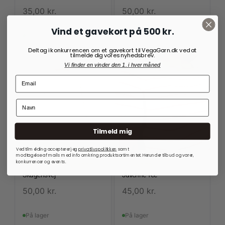
35,00
kr.
50,00
kr.
Vind et gavekort på 500 kr.
På lager
På lager
Deltag i konkurrencen om et gavekort til VegaGarn.dk ved at
tilmelde dig vores nyhedsbrev.
Vi finder en vinder den 1. i hver måned
Tilmeld mig
Ved tilmelding accepterer jeg
privatlivspolitkken
samt
modtagelse af mails med info omkring produktsortimentet. Herunder tilbud og varer,
konkurrencer og events.
BLUSER OG SWEATRE
KVINDER
Skagensvej
Julienne Tee
50,00
kr.
45,00
kr.
På lager
På lager