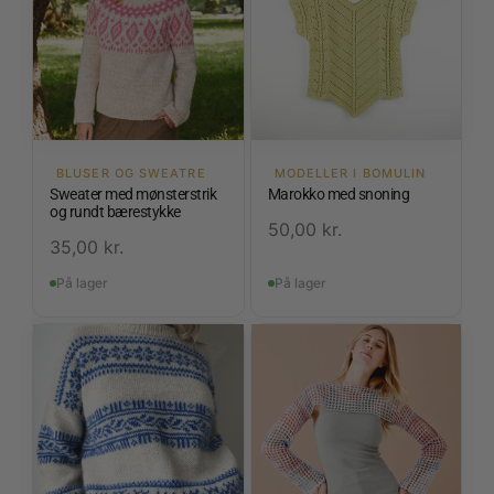
BLUSER OG SWEATRE
MODELLER I BOMULIN
Sweater med mønsterstrik
Marokko med snoning
og rundt bærestykke
50,00
kr.
35,00
kr.
På lager
På lager