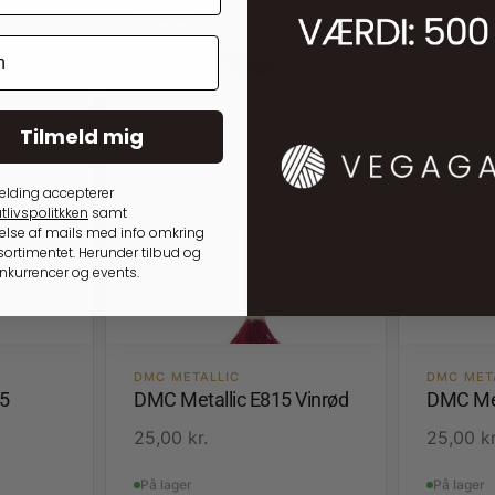
På lager
På lager
Tilmeld mig
elding accepterer
tlivspolitkken
samt
lse af mails med info omkring
ortimentet. Herunder tilbud og
onkurrencer og events.
DMC METALLIC
DMC MET
5
DMC Metallic E815 Vinrød
DMC Met
25,00
kr.
25,00
kr
På lager
På lager