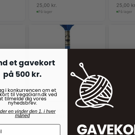
25,00
kr.
25,00
kr
På lager
På lager
nd et gavekort
på 500 kr.
ag i konkurrencen om et
kort til VegaGarn.dk ved
at tilmelde dig vores
nyhedsbrev.
DMC METALLIC
DMC MET
nder en vinder den 1. i hver
DMC Metallic E825 Blå
DMC Met
måned
25,00
kr.
25,00
kr