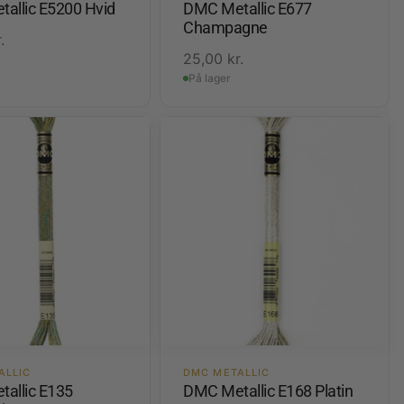
allic E5200 Hvid
DMC Metallic E677
Champagne
.
25,00
kr.
På lager
ALLIC
DMC METALLIC
allic E135
DMC Metallic E168 Platin