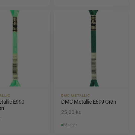
ALLIC
DMC METALLIC
allic E990
DMC Metallic E699 Grøn
øn
25,00
kr.
.
På lager