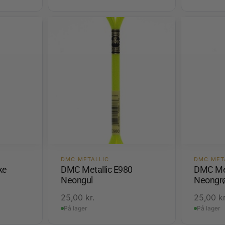
DMC METALLIC
DMC MET
ke
DMC Metallic E980
DMC Met
Neongul
Neongr
25,00
kr.
25,00
kr
På lager
På lager