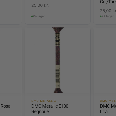
Gul/Tur
25,00
kr.
25,00
kr
På lager
På lager
DMC METALLIC
DMC MET
 Rosa
DMC Metallic E130
DMC Met
Regnbue
Lilla