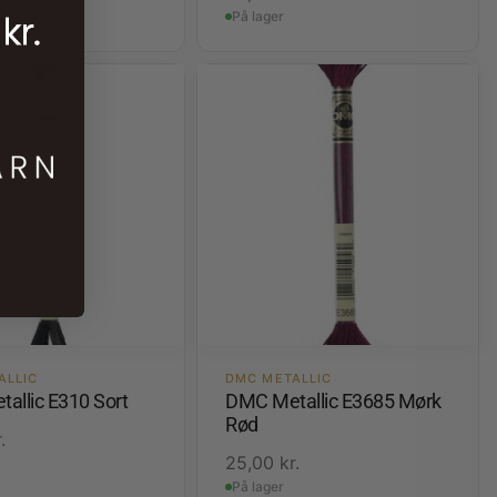
På lager
ALLIC
DMC METALLIC
allic E310 Sort
DMC Metallic E3685 Mørk
Rød
.
25,00
kr.
På lager