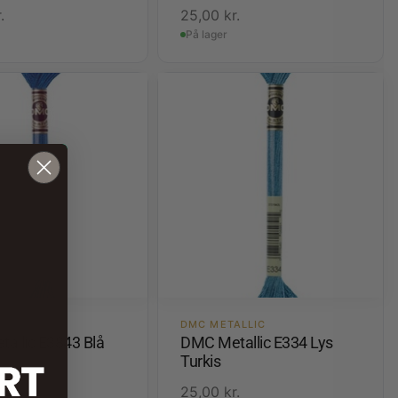
.
25,00
kr.
På lager
ALLIC
DMC METALLIC
allic E3843 Blå
DMC Metallic E334 Lys
Turkis
.
25,00
kr.