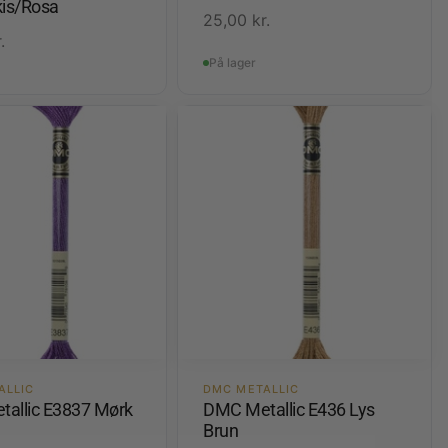
kis/Rosa
25,00
kr.
.
På lager
ALLIC
DMC METALLIC
allic E3837 Mørk
DMC Metallic E436 Lys
Brun