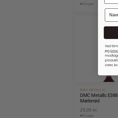
På lager
Ved tilm
jeg
priva
modtage
produkts
varer, k
DMC METALLIC
DMC Metallic E388
Mørkerød
25,00
kr.
På lager