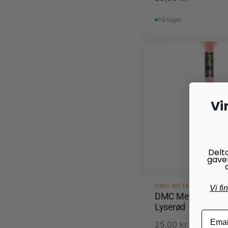
På lager
Vi
Delt
gave
DMC METALLIC
Vi fi
DMC Metallic E967
Lyserød
25,00
kr.