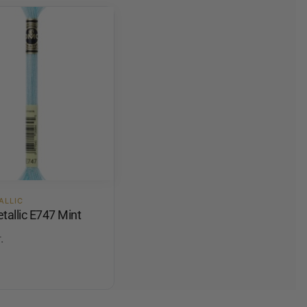
ALLIC
allic E747 Mint
.