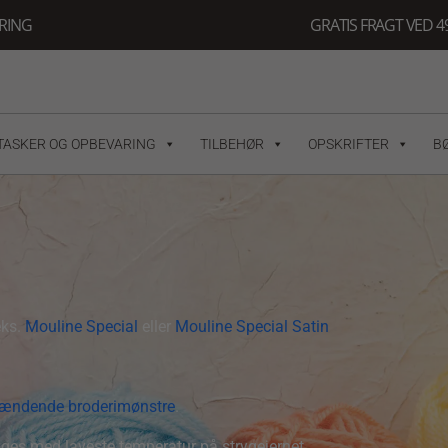
ERING
GRATIS FRAGT VED 49
TASKER OG OPBEVARING
TILBEHØR
OPSKRIFTER
B
eks.
Mouline Special
eller
Mouline Special Satin
ændende broderimønstre
.
yges med laveste temperatur på strygejernet.