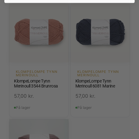
KLOMPELOMPE TYNN
KLOMPELOMPE TYNN
MERINOULL
MERINOULL
KlompeLompe Tynn
KlompeLompe Tynn
Merinoull 3544 Brunrosa
Merinoull 6081 Marine
57,00
kr.
57,00
kr.
På lager
På lager