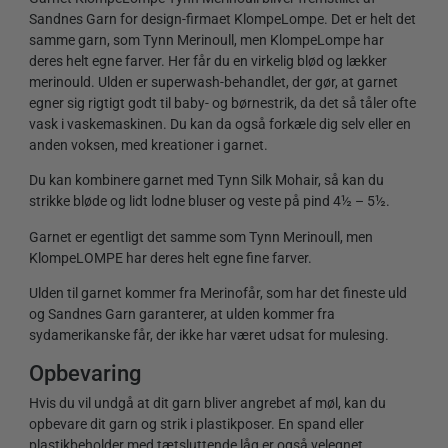
Sandnes Garn for design-firmaet KlompeLompe. Det er helt det
samme garn, som Tynn Merinoull, men KlompeLompe har
deres helt egne farver. Her får du en virkelig blød og lækker
merinould. Ulden er superwash-behandlet, der gør, at garnet
egner sig rigtigt godt til baby- og børnestrik, da det så tåler ofte
vask i vaskemaskinen. Du kan da også forkæle dig selv eller en
anden voksen, med kreationer i garnet.
Du kan kombinere garnet med Tynn Silk Mohair, så kan du
strikke bløde og lidt lodne bluser og veste på pind 4½ – 5½.
Garnet er egentligt det samme som Tynn Merinoull, men
KlompeLOMPE har deres helt egne fine farver.
Ulden til garnet kommer fra Merinofår, som har det fineste uld
og Sandnes Garn garanterer, at ulden kommer fra
sydamerikanske får, der ikke har været udsat for mulesing.
Opbevaring
Hvis du vil undgå at dit garn bliver angrebet af møl, kan du
opbevare dit garn og strik i plastikposer. En spand eller
plastikbeholder med tætsluttende låg er også velegnet.