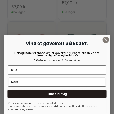
57,00
kr.
57,00
kr.
På lager
På lager
Vind et gavekort på 500 kr.
Deltag i konkurrencen om et gavekort til VegaGarn.dk ved at
tilmelde dig vores nyhedsbrev.
Vi finder en vinder den 1. i hver måned
KLOMPELOMPE TYNN
KLOMPELOMPE TYNN
MERINOULL
MERINOULL
KlompeLompe Tynn
KlompeLompe Tynn
Merinoull 4043
Merinoull 7271 Søsmaragd
Blommerosa
Tilmeld mig
57,00
kr.
57,00
kr.
Ved tilmelding accepterer jeg
privatlivspolitkken
samt
modtagelse af mails med info omkring produktsortimentet. Herunder tilbud og varer,
På lager
På lager
konkurrencer og events.