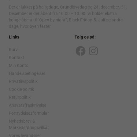
Der er lukket på helligdage, Grundlovsdag og 24. december. 31.
December er der åbent fra 10.00 – 13.00. Vi holder ekstra
længe åbent til “Open by night”, Black Friday, 5. Juli og andre
dage, hvor byen fester.
Links
Følg os på:
Kurv
F
I
Kontakt
a
n
Min Konto
c
s
Handelsbetingelser
Privatlivspolitik
e
t
Cookie politik
b
a
Returpolitik
o
g
Ansvarsfraskrivelse
o
r
Fortrydelsesformular
Nyhedsbrev &
k
a
Markedsføringsvilkår
m
Vores levandører