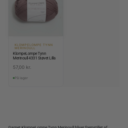
KLOMPELOMPE TYNN
MERINOULL
KlompeLompe Tynn
Merinoull 4331 Støvet Lilla
57,00
kr.
På lager
Garnet KlompeLompe Tynn Merinoull bliver fremstillet af