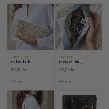
MODELLER I JULIE
TASKER
Hæklet clutch
Honey Washbag
35,00
kr.
45,00
kr.
På lager
På lager