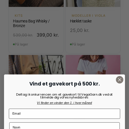
KITS
MODELLER I VIOLA
Haumea Bag Whisky /
Hæklet taske
Bronze
25,00
kr.
399,00
kr.
539,00
kr.
På lager
På lager
Vind et gavekort på 500 kr.
Deltag i konkurrencen om et gavekort til VegaGarn.dk ved at
tilmelde dig vores nyhedsbrev.
Vi finder en vinder den 1. i hver måned
TASKER
TASKER
Winter Clutch
Hæklet taske i Maja og
Alberte