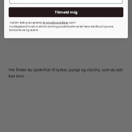
45,00
kr.
25,00
kr.
Tilmeld mig
På lager
På lager
Ved tilmelding accepterer jeg
privatlivspolitkken
samt
modtagelse af mails med info omkring produktsortimentet. Herunder tilbud og varer,
konkurrencer og events.
Her finder du opskrifter til tasker, punge og clutchs, som du selv
kan lave.