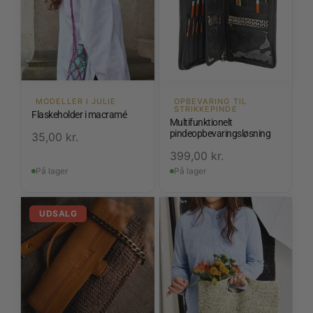
MODELLER I JULIE
OPBEVARING TIL
STRIKKEPINDE
Flaskeholder i macramé
Multifunktionelt
pindeopbevaringsløsning
35,00
kr.
399,00
kr.
På lager
På lager
UDSALG