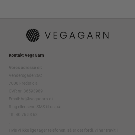
Kontakt VegaGarn
Vores adresse er:
Vendersgade 26C
7000 Fredericia
CVR nr. 36593989
Email: hej@vegagarn.dk
Ring eller send SMS til os på:
Tlf. 40 76 53 63
.
Hvis vi ikke lige tager telefonen, så er det fordi, vi har travlt i