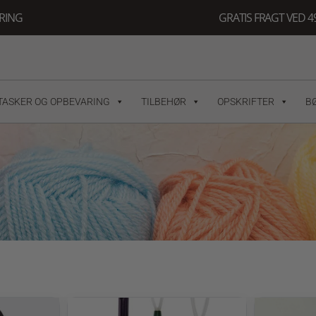
ERING
GRATIS FRAGT VED 49
TASKER OG OPBEVARING
TILBEHØR
OPSKRIFTER
B