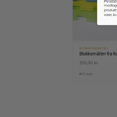
jeg
priva
modtage
produkts
varer, k
BLOKKEVÆRKTØJ
Blokkemåtter fra K
310,00
kr.
På lager