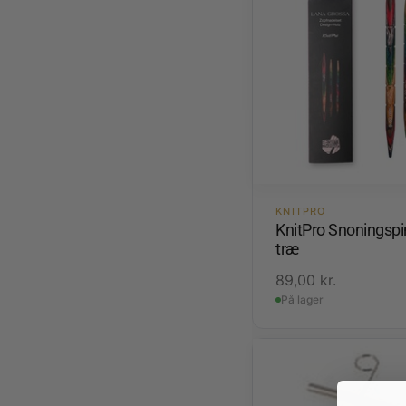
KNITPRO
KnitPro Snoningspi
træ
89,00
kr.
På lager