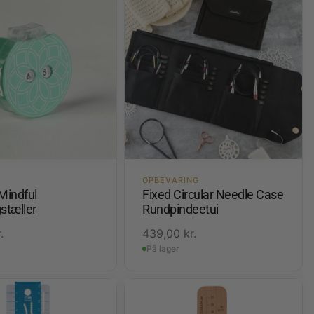
OPBEVARING
Mindful
Fixed Circular Needle Case
tæller
Rundpindeetui
.
439,00
kr.
På lager