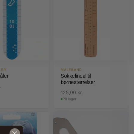
LER
MÅLEBÅND
åler
Sokkelineal til
børnestørrelser
.
125,00
kr.
På lager