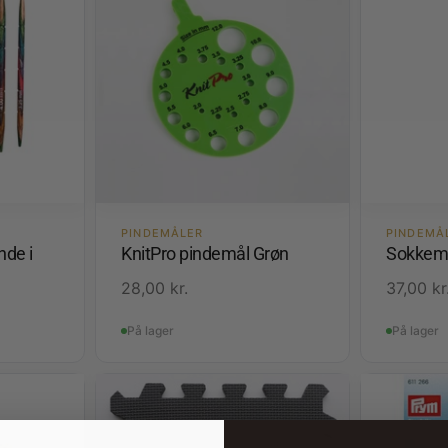
PINDEMÅLER
PINDEMÅ
nde i
KnitPro pindemål Grøn
Sokkem
28,00
kr.
37,00
kr
På lager
På lager