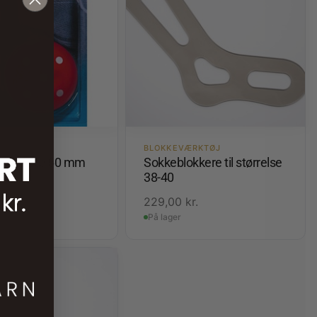
BLOKKEVÆRKTØJ
g af træ 60 mm
Sokkeblokkere til størrelse
38-40
.
229,00
kr.
På lager