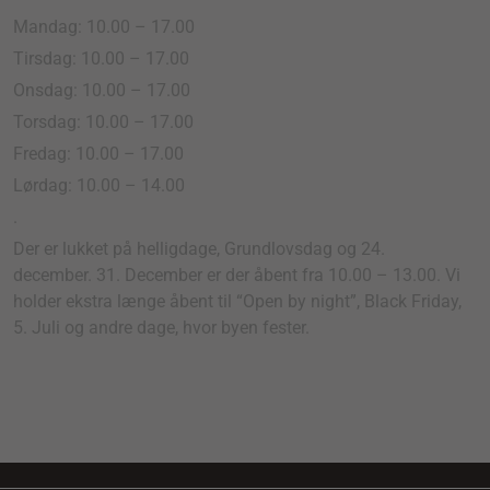
Mandag: 10.00 – 17.00
Tirsdag: 10.00 – 17.00
Onsdag: 10.00 – 17.00
Torsdag: 10.00 – 17.00
Fredag: 10.00 – 17.00
Lørdag: 10.00 – 14.00
.
Der er lukket på helligdage, Grundlovsdag og 24.
december. 31. December er der åbent fra 10.00 – 13.00. Vi
holder ekstra længe åbent til “Open by night”, Black Friday,
5. Juli og andre dage, hvor byen fester.