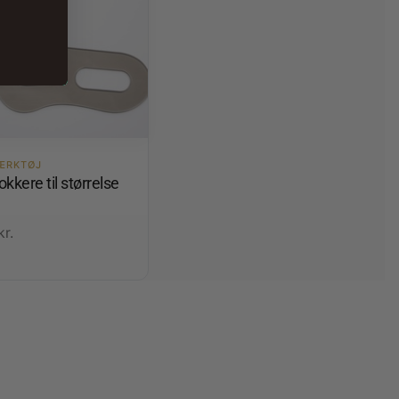
ÆRKTØJ
kkere til størrelse
kr.