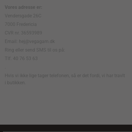
Vores adresse er:
Vendersgade 26C
7000 Fredericia
CVR nr. 36593989
Email: hej@vegagarn.dk
Ring eller send SMS til os på:
Tlf. 40 76 53 63
.
Hvis vi ikke lige tager telefonen, så er det fordi, vi har travlt
i butikken.