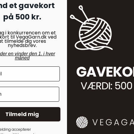
nd et gavekort
på 500 kr.
ag i konkurrencen om et
kort til VegaGarn.dk ved
at tilmelde dig vores
nyhedsbrev.
nder en vinder den 1. i hver
måned
BLOKKEVÆRKTØJ
DIVERSE
re
Blokkemåtter fra KnitPro i
Stoppeæ
sort
49,00
kr
375,00
kr.
På lager
På lager
Tilmeld mig
elding accepterer