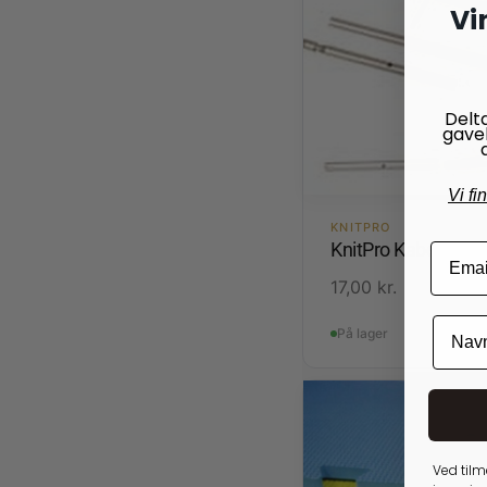
Vi
Delt
gave
Vi fi
KNITPRO
KnitPro Kabelbinde
17,00
kr.
På lager
Ved tilm