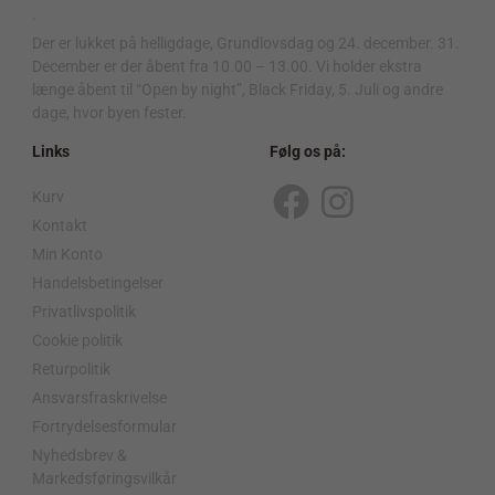
.
Der er lukket på helligdage, Grundlovsdag og 24. december. 31.
December er der åbent fra 10.00 – 13.00. Vi holder ekstra
længe åbent til “Open by night”, Black Friday, 5. Juli og andre
dage, hvor byen fester.
Links
Følg os på:
Kurv
F
I
Kontakt
a
n
Min Konto
c
s
Handelsbetingelser
Privatlivspolitik
e
t
Cookie politik
b
a
Returpolitik
o
g
Ansvarsfraskrivelse
o
r
Fortrydelsesformular
Nyhedsbrev &
k
a
Markedsføringsvilkår