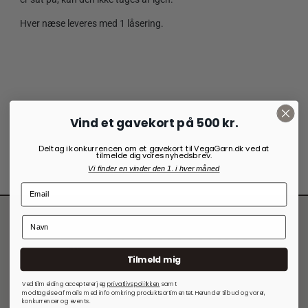
Hver næse leveres med 1 låsering.
Vind et gavekort på 500 kr.
Deltag i konkurrencen om et gavekort til VegaGarn.dk ved at
tilmelde dig vores nyhedsbrev.
Vi finder en vinder den 1. i hver måned
Tilmeld mig
Kontakt VegaGarn
Ved tilmelding accepterer jeg
privatlivspolitkken
samt
modtagelse af mails med info omkring produktsortimentet. Herunder tilbud og varer,
konkurrencer og events.