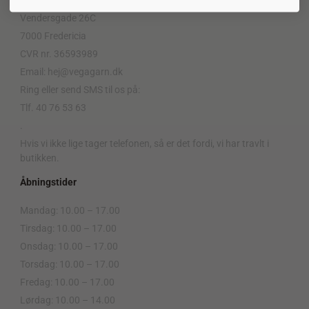
Vores adresse er:
Vendersgade 26C
7000 Fredericia
CVR nr. 36593989
Email: hej@vegagarn.dk
Ring eller send SMS til os på:
Tlf. 40 76 53 63
.
Hvis vi ikke lige tager telefonen, så er det fordi, vi har travlt i
butikken.
Åbningstider
Mandag: 10.00 – 17.00
Tirsdag: 10.00 – 17.00
Onsdag: 10.00 – 17.00
Torsdag: 10.00 – 17.00
Fredag: 10.00 – 17.00
Lørdag: 10.00 – 14.00