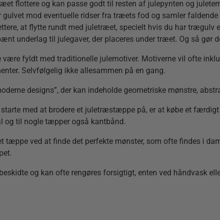
ræet flottere og kan passe godt til resten af julepynten og juletem
r gulvet mod eventuelle ridser fra træets fod og samler faldende
ttere, at flytte rundt med juletræet, specielt hvis du har trægulv ell
pænt underlag til julegaver, der placeres under træet. Og så gør de
 være fyldt med traditionelle julemotiver. Motiverne vil ofte inkl
menter. Selvfølgelig ikke allesammen på en gang.
oderne designs”, der kan indeholde geometriske mønstre, abstrak
rte med at brodere et juletræstæppe på, er at købe et færdigt br
ål og til nogle tæpper også kantbånd.
et tæppe ved at finde det perfekte mønster, som ofte findes i 
pet.
beskidte og kan ofte rengøres forsigtigt, enten ved håndvask ell