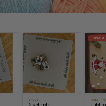
UDSALG
BRODERI
JULETRÆ
Gavetoget -
Juletr