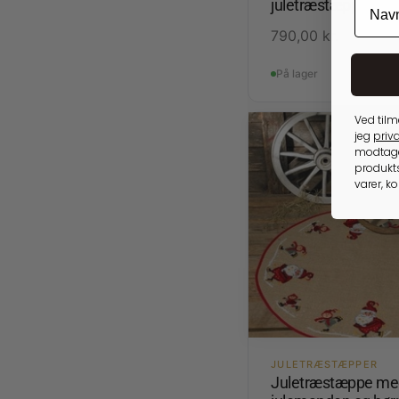
juletræstæppe / du
790,00
kr.
På lager
Ved tilm
jeg
priva
modtage
produkts
varer, k
JULETRÆSTÆPPER
Juletræstæppe me