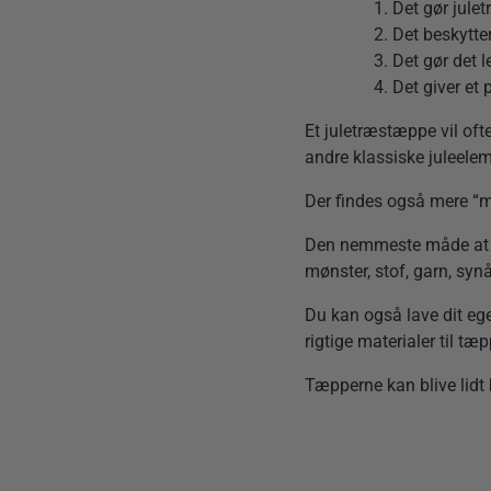
Det gør julet
Det beskytte
Det gør det le
Det giver et 
Et juletræstæppe vil ofte
andre klassiske juleele
Der findes også mere “m
Den nemmeste måde at sta
mønster, stof, garn, syn
Du kan også lave dit eg
rigtige materialer til tæp
Tæpperne kan blive lidt 