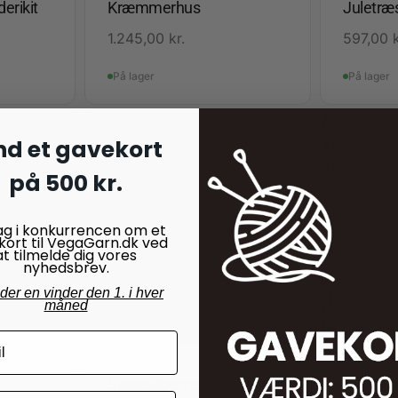
erikit
Kræmmerhus
Juletræ
1.245,00
kr.
597,00
På lager
På lager
nd et gavekort
på 500 kr.
ag i konkurrencen om et
kort til VegaGarn.dk ved
at tilmelde dig vores
nyhedsbrev.
nder en vinder den 1. i hver
måned
JULEKIT
JULEKIT
Skøjteløberne - Broderikit til
Winther