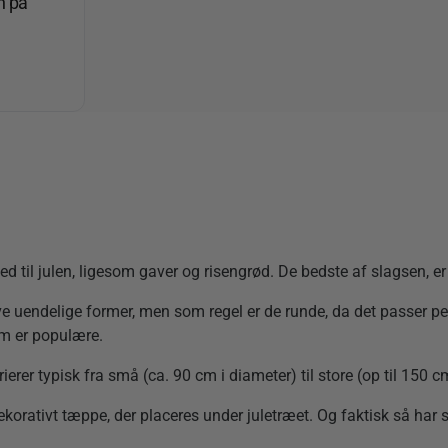
n på
 til julen, ligesom gaver og risengrød. De bedste af slagsen, er
 uendelige former, men som regel er de runde, da det passer per
om er populære.
erer typisk fra små (ca. 90 cm i diameter) til store (op til 150 c
ekorativt tæppe, der placeres under juletræet. Og faktisk så har s