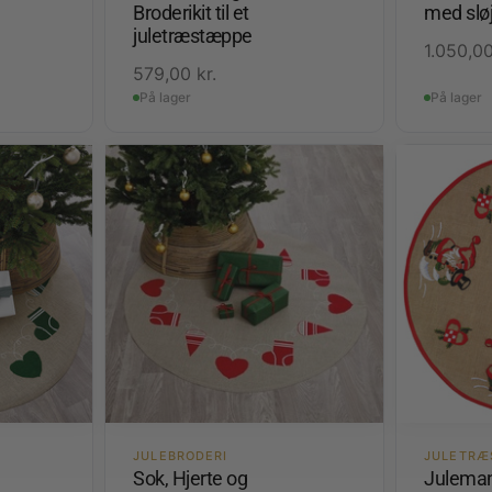
Broderikit til et
med sløj
juletræstæppe
1.050,0
579,00
kr.
På lager
På lager
JULEBRODERI
JULETRÆ
Sok, Hjerte og
Juleman