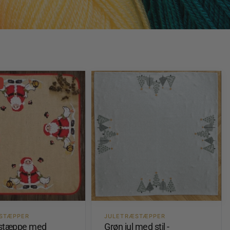
STÆPPER
JULETRÆSTÆPPER
æstæppe med
Grøn jul med stil -