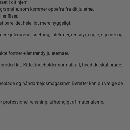
aet i dit hjem.
 grannåle, som kommer oppefra fra dit juletræ.
er fliser.
t bare, det hele lidt mere hyggeligt.
udere julemænd, snefnug, juletræer, rensdyr, engle, stjerner og
te former eller trendy juletemaer.
oderi-kit. Kittet indeholder normalt alt, hvad du skal bruge:
dameblade og håndarbejdsmagasiner. Derefter kan du vælge de
er professionel rensning, afhængigt af materialerne.