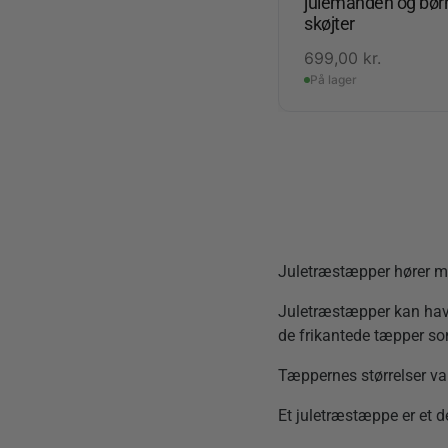
julemanden og bør
skøjter
699,00
kr.
På lager
Juletræstæpper hører med
Juletræstæpper kan have
de frikantede tæpper s
Tæppernes størrelser vari
Et juletræstæppe er et d