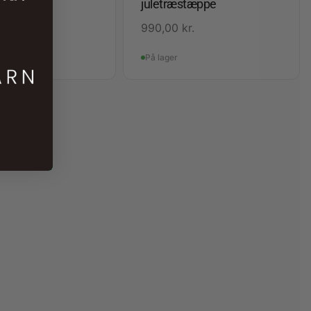
stæppe
juletræstæppe
kr.
990,00
kr.
På lager