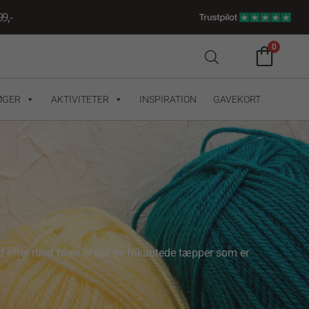
9,-
0
ØGER
AKTIVITETER
INSPIRATION
GAVEKORT
 efter rund form er det de frikantede tæpper som er