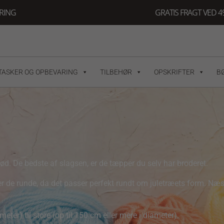
ERING
GRATIS FRAGT VED 49
TASKER OG OPBEVARING
TILBEHØR
OPSKRIFTER
B
ød. De bedste af slagsen, er de tæpper du selv har broderet.
 de runde, da det passer perfekt rundt om juletræets form. Næst
eter) til store (op til 150 cm eller mere i diameter).