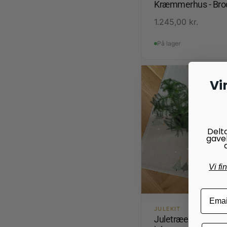
Kræmmerhus - Brod
1.245,00
kr.
På lager
Vi
Delt
gave
Vi fi
JULEKIT
Juletræer - Lille