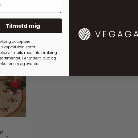
g
et juletræstæppe
juletræ
1.195,00
kr.
995,00
Tilmeld mig
På lager
På lager
elding accepterer
tlivspolitkken
samt
lse af mails med info omkring
ortimentet. Herunder tilbud og
onkurrencer og events.
d