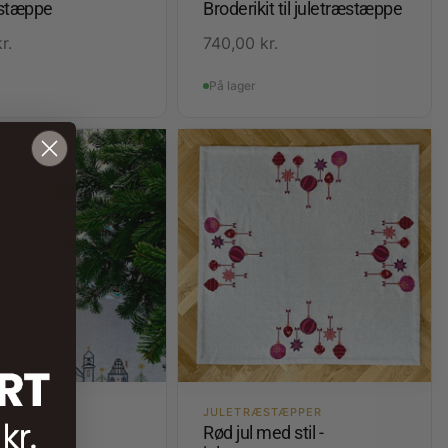
stæppe
Broderikit til juletræstæppe
kr.
740,00
kr.
På lager
JULETRÆSTÆPPER
 White
Rød jul med stil -