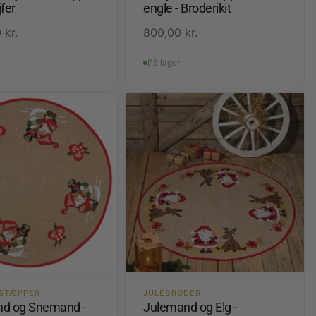
fer
engle - Broderikit
0
kr.
800,00
kr.
På lager
STÆPPER
JULEBRODERI
d og Snemand -
Julemand og Elg -