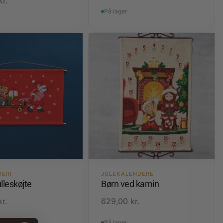
kr.
På lager
DERI
JULEKALENDERE
lleskøjte
Børn ved kamin
kr.
629,00
kr.
På lager