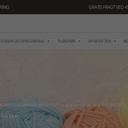
ERING
GRATIS FRAGT VED 49
TASKER OG OPBEVARING
TILBEHØR
OPSKRIFTER
B
 Her kan man gå hele december og glæde sig og spændt gætte på, 
helt egen.