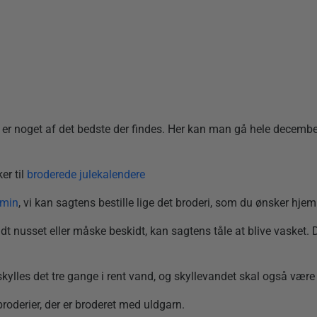
 er noget af det bedste der findes. Her kan man gå hele decembe
.
er til
broderede julekalendere
rmin
, vi kan sagtens bestille lige det broderi, som du ønsker hjem
t lidt nusset eller måske beskidt, kan sagtens tåle at blive vas
 skylles det tre gange i rent vand, og skyllevandet skal også vær
roderier, der er broderet med uldgarn.