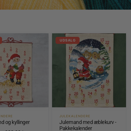
UDSALG
ENDERE
JULEKALENDERE
d og kyllinger
Julemand med æblekurv -
Pakkekalender