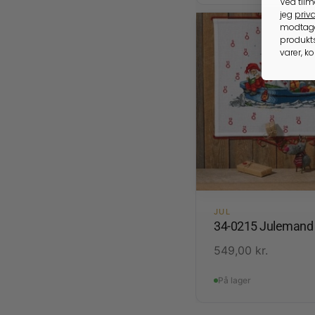
Ved tilm
jeg
priva
modtage
produkts
varer, k
JUL
34-0215 Julemand 
549,00
kr.
På lager