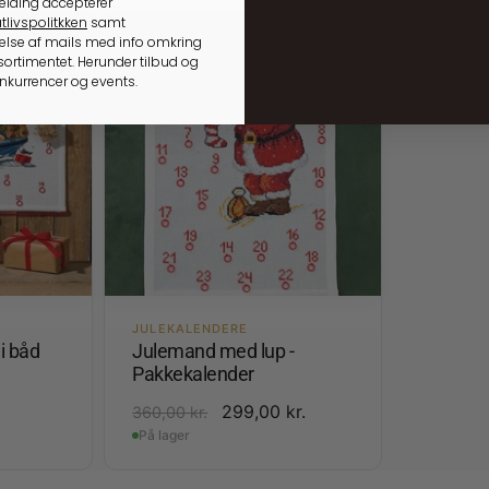
elding accepterer
tlivspolitkken
samt
lse af mails med info omkring
UDSALG
ortimentet. Herunder tilbud og
onkurrencer og events.
JULEKALENDERE
i båd
Julemand med lup -
Pakkekalender
299,00
kr.
360,00
kr.
På lager