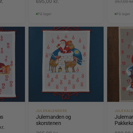
r.
695,00
kr.
357,00
kr
På lager
På lager
JULEKALENDERE
JULEKAL
us
Julemanden og
Juleman
skorstenen
Pakkeka
kr.