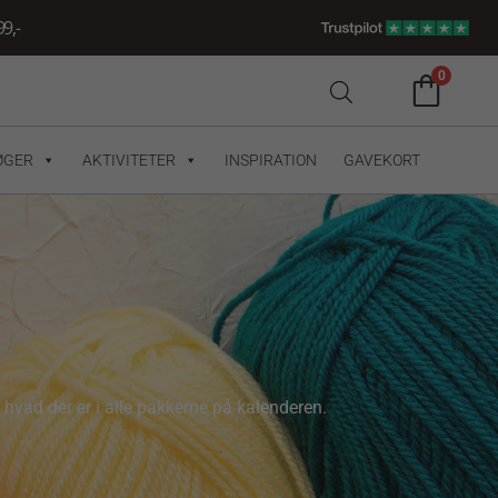
9,-
0
ØGER
AKTIVITETER
INSPIRATION
GAVEKORT
hvad der er i alle pakkerne på kalenderen.