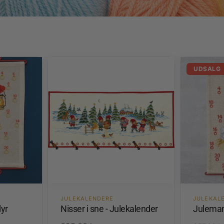
UDSALG
JULEKALENDERE
JULEKAL
yr
Nisser i sne - Julekalender
Juleman