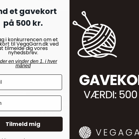
nd et gavekort
på 500 kr.
ag i konkurrencen om et
kort til VegaGarn.dk ved
at tilmelde dig vores
nyhedsbrev.
nder en vinder den 1. i hver
måned
JULEKALENDERE
JULEKAL
Rulleskøjtemus -
Nisser 
Pakkekalender
570,00
Tilmeld mig
340,00
kr.
På lager
På lager