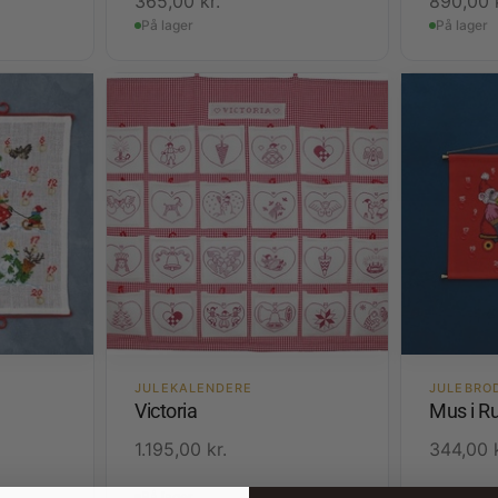
365,00
kr.
890,00
På lager
På lager
JULEKALENDERE
JULEBRO
Victoria
Mus i Ru
1.195,00
kr.
344,00
På lager
På lager