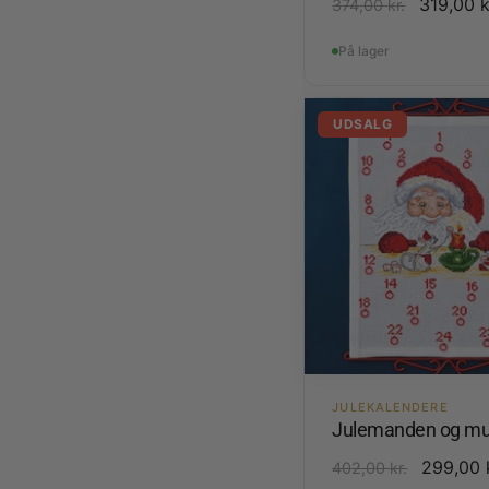
319,00
k
374,00
kr.
På lager
UDSALG
JULEKALENDERE
Julemanden og m
299,00
402,00
kr.