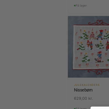
På lager
JULEKALENDERE
Nissebørn
629,00
kr.
På lager