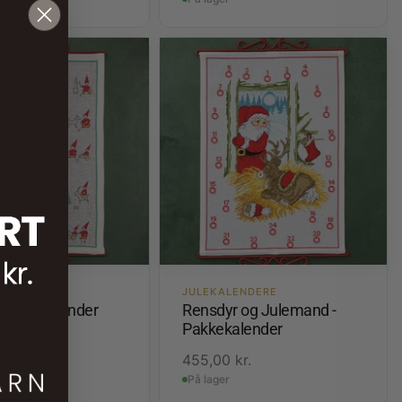
ENDERE
JULEKALENDERE
- Pakkekalender
Rensdyr og Julemand -
Pakkekalender
kr.
455,00
kr.
På lager