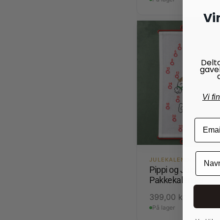
Vi
Delt
gave
Vi fi
JULEKALENDERE
Pippi og Juletræet -
Pakkekalender
399,00
kr.
På lager