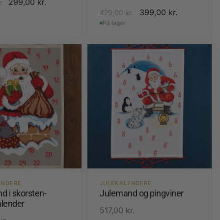
299,00
kr.
.
399,00
kr.
479,00
kr.
På lager
ENDERE
JULEKALENDERE
d i skorsten-
Julemand og pingviner
lender
517,00
kr.