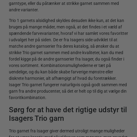
garntype, eller du påtænker at strikke garnet sammen med
andre varianter.
Trio 1 garnets alsidighed skyldes desuden ikke kun, at det kan
bruges på mange måder, men også, at det findes i et væld af
spændende farvevarianter, hvoraf vi har samlet vores favoritter
i udvalget her på siden. De er fra Isagers side udviklet til at
matche andre garnserier fra deres katalog, så ønsker du at
strikke Trio garnet sammen med andre kvaliteter, kan du med
fordel kigge på de andre garnserier fra Isager, du også finder i
vores sortiment. Kombinationsmulighederne er tæt på
uendelige, og du kan både skabe farverige mønstre eller
diskrete harmonier, alt afhængigt af hvad du foretrækker.
Isager Trio garnet fungerer naturligvis også godt sammen med
garn fra andre producenter, så det er helt op til dig at vælge din
favoritkombination.
Sørg for at have det rigtige udstyr til
Isagers Trio garn
Trio garnet fra Isager giver dermed utroligt mange muligheder