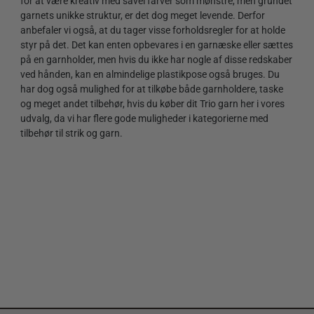
for at være kreativ med såvel farver som mønstre, men grundet
garnets unikke struktur, er det dog meget levende. Derfor
anbefaler vi også, at du tager visse forholdsregler for at holde
styr på det. Det kan enten opbevares i en garnæske eller sættes
på en garnholder, men hvis du ikke har nogle af disse redskaber
ved hånden, kan en almindelige plastikpose også bruges. Du
har dog også mulighed for at tilkøbe både garnholdere, taske
og meget andet tilbehør, hvis du køber dit Trio garn her i vores
udvalg, da vi har flere gode muligheder i kategorierne med
tilbehør til strik og garn.