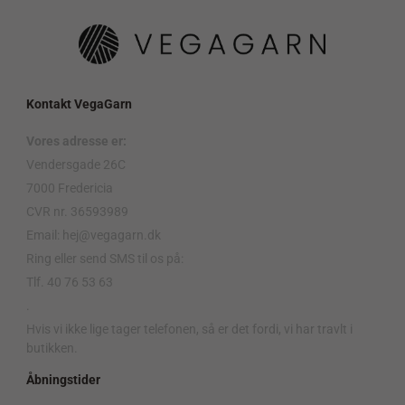
Kontakt VegaGarn
Vores adresse er:
Vendersgade 26C
7000 Fredericia
CVR nr. 36593989
Email: hej@vegagarn.dk
Ring eller send SMS til os på:
Tlf. 40 76 53 63
.
Hvis vi ikke lige tager telefonen, så er det fordi, vi har travlt i
butikken.
Åbningstider