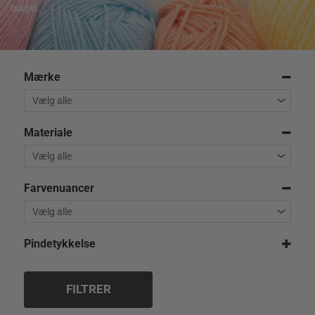
Isager.
Mærke
Materiale
Farvenuancer
Pindetykkelse
2,5 mm
3,0 mm
FILTRER
3,5 mm