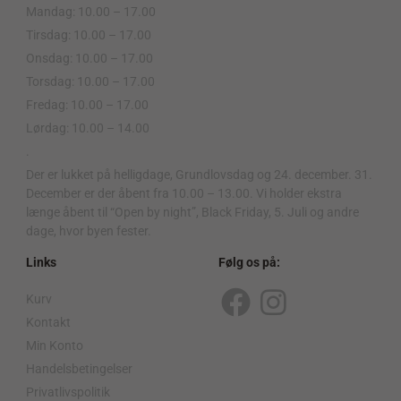
Mandag: 10.00 – 17.00
Tirsdag: 10.00 – 17.00
Onsdag: 10.00 – 17.00
Torsdag: 10.00 – 17.00
Fredag: 10.00 – 17.00
Lørdag: 10.00 – 14.00
.
Der er lukket på helligdage, Grundlovsdag og 24. december. 31.
December er der åbent fra 10.00 – 13.00. Vi holder ekstra
længe åbent til “Open by night”, Black Friday, 5. Juli og andre
dage, hvor byen fester.
Links
Følg os på:
Kurv
F
I
Kontakt
a
n
Min Konto
c
s
Handelsbetingelser
Privatlivspolitik