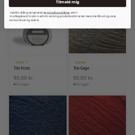
Tilmeld mig
Ved tilmelding accepterer jeg
privatlivspolitkken
samt
modtagelse af mails med info omkring produktsortimentet. Herunder tilbud og varer,
konkurrencer og events.
TRIO 1
GARN
Trio Frost
Trio Sage
65,00
kr.
65,00
kr.
På lager
På lager