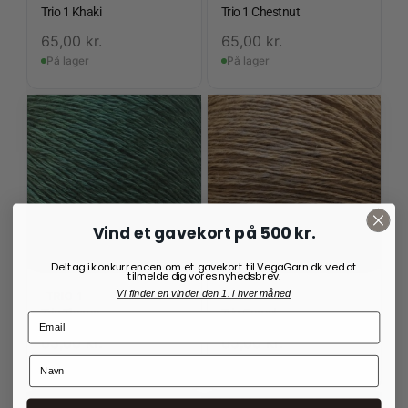
Trio 1 Khaki
Trio 1 Chestnut
65,00
kr.
65,00
kr.
På lager
På lager
Vind et gavekort på 500 kr.
Deltag i konkurrencen om et gavekort til VegaGarn.dk ved at
tilmelde dig vores nyhedsbrev.
Vi finder en vinder den 1. i hver måned
TRIO 1
GARN
Trio Thyme
Trio Camel
65,00
kr.
65,00
kr.
På lager
På lager