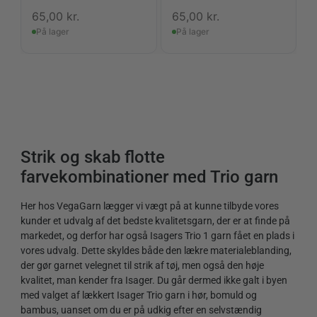
65,00
kr.
65,00
kr.
På lager
På lager
Strik og skab flotte
farvekombinationer med Trio garn
Her hos VegaGarn lægger vi vægt på at kunne tilbyde vores
kunder et udvalg af det bedste kvalitetsgarn, der er at finde på
markedet, og derfor har også Isagers Trio 1 garn fået en plads i
vores udvalg. Dette skyldes både den lækre materialeblanding,
der gør garnet velegnet til strik af tøj, men også den høje
kvalitet, man kender fra Isager. Du går dermed ikke galt i byen
med valget af lækkert Isager Trio garn i hør, bomuld og
bambus, uanset om du er på udkig efter en selvstændig