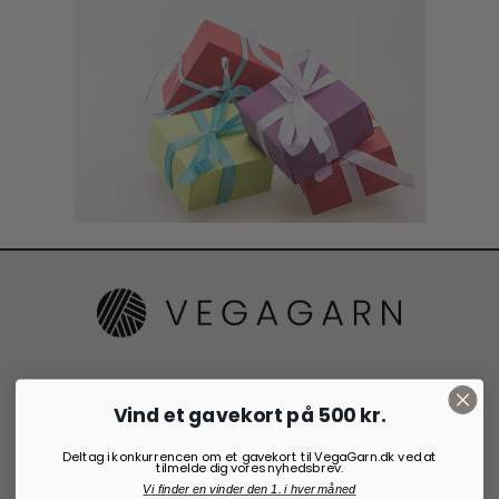
Kontakt VegaGarn
Vind et gavekort på 500 kr.
Vores adresse er:
Deltag i konkurrencen om et gavekort til VegaGarn.dk ved at
Vendersgade 26C
tilmelde dig vores nyhedsbrev.
7000 Fredericia
Vi finder en vinder den 1. i hver måned