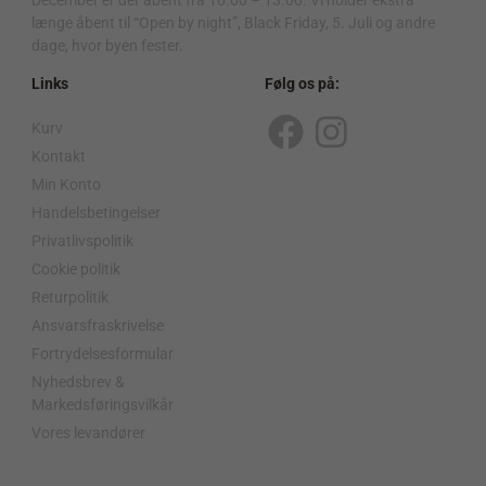
længe åbent til “Open by night”, Black Friday, 5. Juli og andre
dage, hvor byen fester.
Links
Følg os på:
Kurv
F
I
Kontakt
a
n
Min Konto
c
s
Handelsbetingelser
Privatlivspolitik
e
t
Cookie politik
b
a
Returpolitik
o
g
Ansvarsfraskrivelse
o
r
Fortrydelsesformular
Nyhedsbrev &
k
a
Markedsføringsvilkår
m
Vores levandører