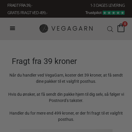
Gå
1-3 DAGES LEVERING
FRAGT FRA 39, -
til
GRATIS FRAGT VED 499,-
indholdet
0
Fragt fra 39 kroner
Når du handler ved VegaGarn, koster det 39 kroner, at få sendt
dine pakker til et valgfrit posthus.
Hvis du ønsker, at få sendt din pakke hjem til dig selv, så følger vi
Postnord’s takster.
Handler du for mere end 499 kroner, er der fri fragt til et valgfrit
posthus.