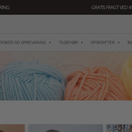
ERING
GRATIS FRAGT VED 49
TASKER OG OPBEVARING
TILBEHØR
OPSKRIFTER
B