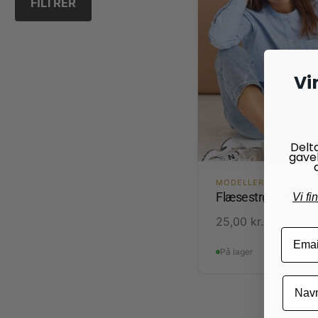
FILTRER
Vi
Delt
gave
MODELLER I SELMA
Flæsestrømper
Vi fi
25,00
kr.
På lager