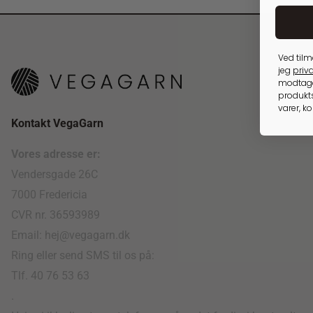
Ved tilm
jeg
priva
modtage
produkts
varer, k
Kontakt VegaGarn
Vores adresse er:
Vendersgade 26C
7000 Fredericia
CVR nr. 36593989
Email: hej@vegagarn.dk
Ring eller send SMS til os på:
Tlf. 40 76 53 63
.