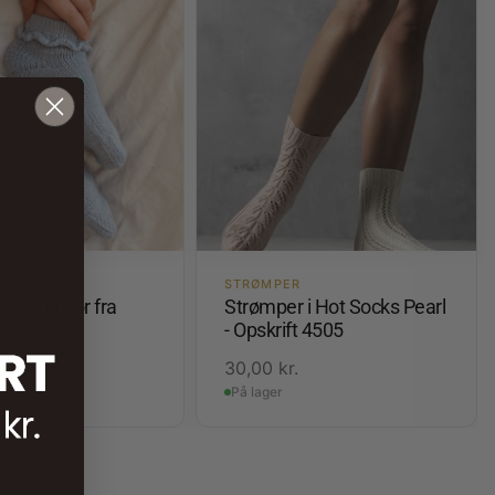
R
STRØMPER
ocks Junior fra
Strømper i Hot Socks Pearl
it
- Opskrift 4505
.
30,00
kr.
På lager