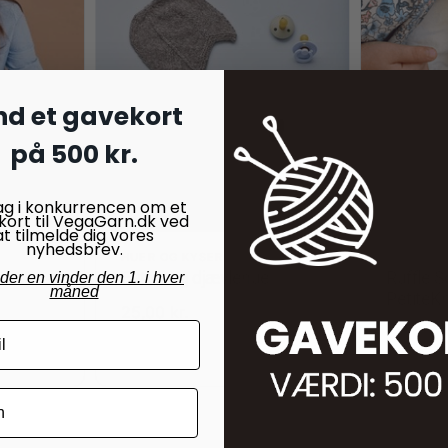
nd et gavekort
på 500 kr.
ag i konkurrencen om et
kort til VegaGarn.dk ved
at tilmelde dig vores
nyhedsbrev.
HUER OG KYSER
STRØMPE
Futter og djævlehue
Ruffle S
nder en vinder den 1. i hver
måned
PetiteKn
25,00
kr.
30,00
kr
På lager
På lager