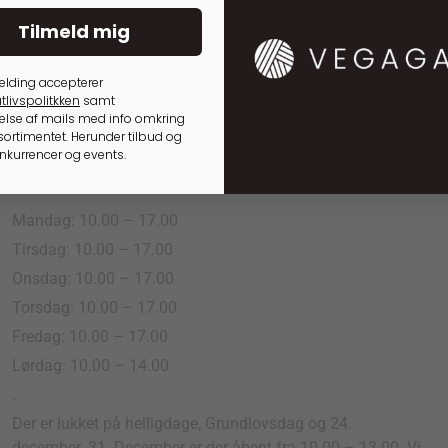
Tilmeld mig
elding accepterer
tlivspolitkken
samt
lse af mails med info omkring
ortimentet. Herunder tilbud og
onkurrencer og events.
Åbningstider
Mandag: 10.00 – 17.00
Tirsdag: 10.00 – 17.00
Onsdag: 10.00 – 17.00
Torsdag: 10.00 – 17.00
Fredag: 10.00 – 17.00
Lørdag: 10.00 – 14.00
.
Der er lukket på helligdage, Grundlovsdag og 24.
december. 31. December er der åbent fra 10.00 – 13.00. Vi