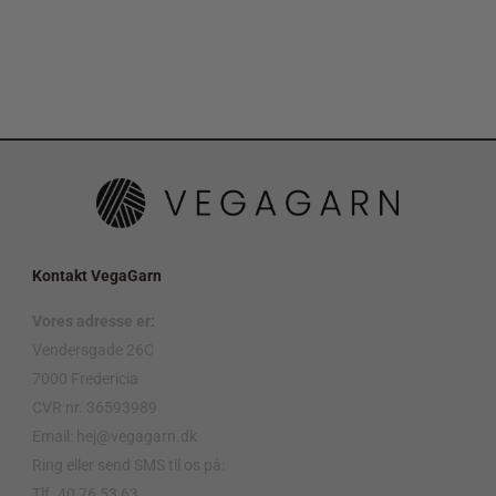
Kontakt VegaGarn
Vores adresse er:
Vendersgade 26C
7000 Fredericia
CVR nr. 36593989
Email: hej@vegagarn.dk
Ring eller send SMS til os på:
Tlf. 40 76 53 63