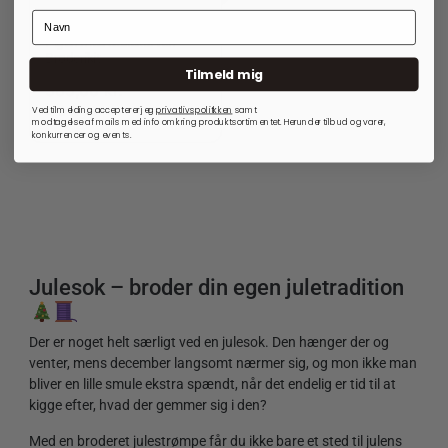
JULEBRODERI
Pigen med æblekurven -
Broderikit
Tilmeld mig
365,00
kr.
Ved tilmelding accepterer jeg
privatlivspolitkken
samt
På lager
modtagelse af mails med info omkring produktsortimentet. Herunder tilbud og varer,
konkurrencer og events.
Julesok – broder din egen juletradition
Der er noget helt særligt ved en julesok. Den hænger der og
venter, mens december langsomt nærmer sig, og mon ikke man
bliver en lille smule ekstra spændt, når det endelig er tid til at
kigge efter, hvad der gemmer sig i den?
Med en broderet julestrømpe får du ikke bare et sted til julens