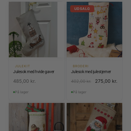
UDSALG
JULEKIT
BRODERI
Julesok med hvide gaver
Julesok med julestjerner
485,00
kr.
275,00
kr.
402,00
kr.
På lager
På lager