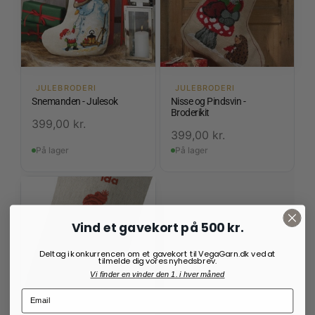
JULEBRODERI
JULEBRODERI
Snemanden - Julesok
Nisse og Pindsvin -
Broderikit
399,00
kr.
399,00
kr.
På lager
På lager
Vind et gavekort på 500 kr.
Deltag i konkurrencen om et gavekort til VegaGarn.dk ved at
tilmelde dig vores nyhedsbrev.
Vi finder en vinder den 1. i hver måned