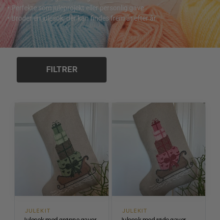
• Perfekte som juleprojekt eller personlig gave
• Broder en julesok, der kan findes frem år efter år
FILTRER
JULEKIT
JULEKIT