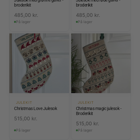
Julesok med grønne gaver -
Julesok med røde gaver -
broderikit
broderikit
485,00
kr.
485,00
kr.
På lager
På lager
JULEKIT
JULEKIT
Christmas Love Julesok
Christmas magic julesok -
Broderikit
515,00
kr.
515,00
kr.
På lager
På lager