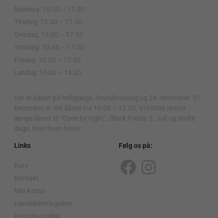
Mandag: 10.00 – 17.00
Tirsdag: 10.00 – 17.00
Onsdag: 10.00 – 17.00
Torsdag: 10.00 – 17.00
Fredag: 10.00 – 17.00
Lørdag: 10.00 – 14.00
.
Der er lukket på helligdage, Grundlovsdag og 24. december. 31.
December er der åbent fra 10.00 – 13.00. Vi holder ekstra
længe åbent til “Open by night”, Black Friday, 5. Juli og andre
dage, hvor byen fester.
Links
Følg os på:
Kurv
F
I
Kontakt
a
n
Min Konto
c
s
Handelsbetingelser
Privatlivspolitik