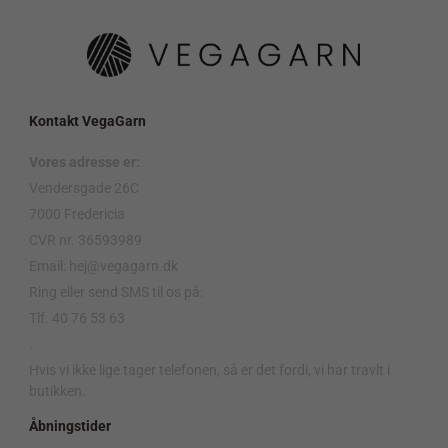
Kontakt VegaGarn
Vores adresse er:
Vendersgade 26C
7000 Fredericia
CVR nr. 36593989
Email: hej@vegagarn.dk
Ring eller send SMS til os på:
Tlf. 40 76 53 63
.
Hvis vi ikke lige tager telefonen, så er det fordi, vi har travlt i
butikken.
Åbningstider