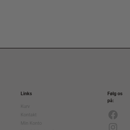
Links
Følg os
på:
Kurv
Kontakt
F
I
Min Konto
a
n