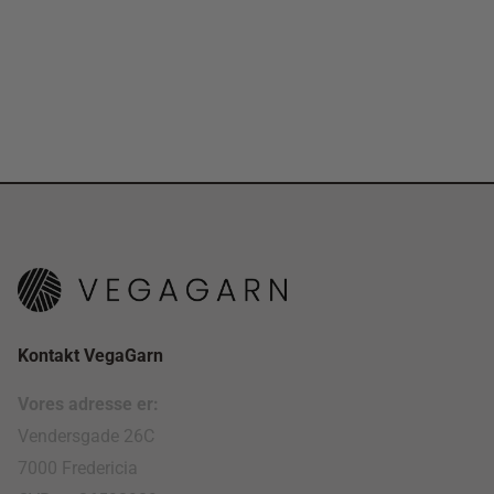
Kontakt VegaGarn
Vores adresse er:
Vendersgade 26C
7000 Fredericia