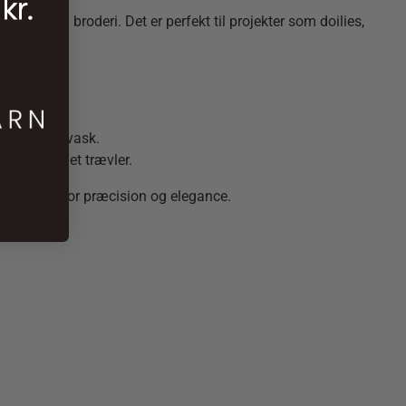
knipling og broderi. Det er perfekt til projekter som doilies,
over tid.
til brug og vask.
n for, at det trævler.
der er behov for præcision og elegance.