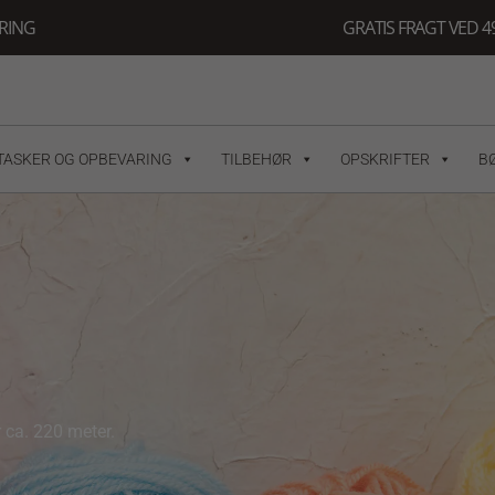
ERING
GRATIS FRAGT VED 49
TASKER OG OPBEVARING
TILBEHØR
OPSKRIFTER
B
 ca. 220 meter.