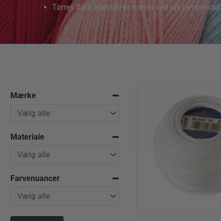
Tørres fladt eller tørretumbles ved lav temperatur
Mærke
Materiale
Farvenuancer