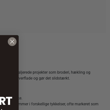
ikate og detaljerede projekter som broderi, hækling og
skinnende overflade og gør det slidstærkt.
ans og styrke.
jekter. Det kommer i forskellige tykkelser, ofte markeret som