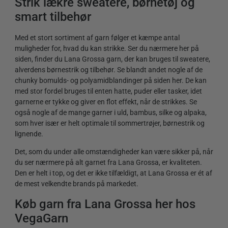
Strik lækre sweatere, børnetøj og
smart tilbehør
Med et stort sortiment af garn følger et kæmpe antal
muligheder for, hvad du kan strikke. Ser du nærmere her på
siden, finder du Lana Grossa garn, der kan bruges til sweatere,
alverdens børnestrik og tilbehør. Se blandt andet nogle af de
chunky bomulds- og polyamidblandinger på siden her. De kan
med stor fordel bruges til enten hatte, puder eller tasker, idet
garnerne er tykke og giver en flot effekt, når de strikkes. Se
også nogle af de mange garner i uld, bambus, silke og alpaka,
som hver især er helt optimale til sommertrøjer, børnestrik og
lignende.
Det, som du under alle omstændigheder kan være sikker på, når
du ser nærmere på alt garnet fra Lana Grossa, er kvaliteten.
Den er helt i top, og det er ikke tilfældigt, at Lana Grossa er ét af
de mest velkendte brands på markedet.
Køb garn fra Lana Grossa her hos
VegaGarn