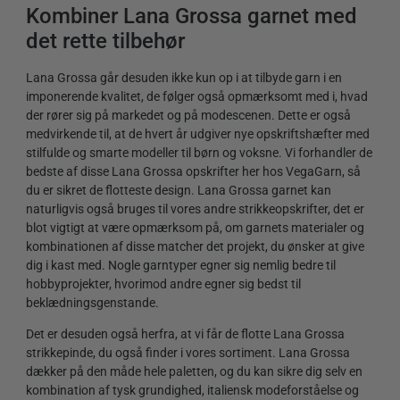
Kombiner Lana Grossa garnet med
det rette tilbehør
Lana Grossa går desuden ikke kun op i at tilbyde garn i en
imponerende kvalitet, de følger også opmærksomt med i, hvad
der rører sig på markedet og på modescenen. Dette er også
medvirkende til, at de hvert år udgiver nye opskriftshæfter med
stilfulde og smarte modeller til børn og voksne. Vi forhandler de
bedste af disse Lana Grossa opskrifter her hos VegaGarn, så
du er sikret de flotteste design. Lana Grossa garnet kan
naturligvis også bruges til vores andre strikkeopskrifter, det er
blot vigtigt at være opmærksom på, om garnets materialer og
kombinationen af disse matcher det projekt, du ønsker at give
dig i kast med. Nogle garntyper egner sig nemlig bedre til
hobbyprojekter, hvorimod andre egner sig bedst til
beklædningsgenstande.
Det er desuden også herfra, at vi får de flotte Lana Grossa
strikkepinde, du også finder i vores sortiment. Lana Grossa
dækker på den måde hele paletten, og du kan sikre dig selv en
kombination af tysk grundighed, italiensk modeforståelse og