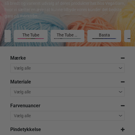
så bredt og varieret udvalg af deres produkter her hos VegaGarn,
hvor vi sætter en ære i at kunne tilbyde vores kunder det bedste
garn på markedet.
ok
The Tube
The Tube Fine
Basta
Mærke
Materiale
Farvenuancer
Pindetykkelse