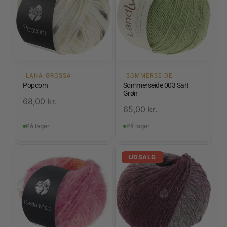
LANA GROSSA
SOMMERSEIDE
Popcorn
Sommerseide 003 Sart
Grøn
68,00
kr.
65,00
kr.
På lager
På lager
UDSALG