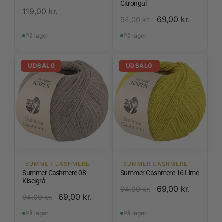
Citrongul
119,00
kr.
69,00
kr.
94,00
kr.
På lager
På lager
UDSALG
UDSALG
SUMMER CASHMERE
SUMMER CASHMERE
Summer Cashmere 08
Summer Cashmere 16 Lime
Kiselgrå
69,00
kr.
94,00
kr.
69,00
kr.
94,00
kr.
På lager
På lager