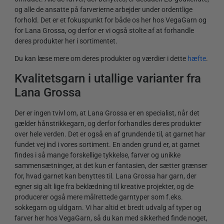
og alle de ansatte på farverierne arbejder under ordentlige
forhold. Det er et fokuspunkt for både os her hos VegaGarn og
for Lana Grossa, og derfor er vi også stolte af at forhandle
deres produkter her i sortimentet.
Du kan læse mere om deres produkter og værdier i dette
hæfte
.
Kvalitetsgarn i utallige varianter fra
Lana Grossa
Der er ingen tvivl om, at Lana Grossa er en specialist, når det
gælder hånstrikkegarn, og derfor forhandles deres produkter
over hele verden. Det er også en af grundende til, at garnet har
fundet vej ind i vores sortiment. En anden grund er, at garnet
findes i så mange forskellige tykkelse, farver og unikke
sammensætninger, at det kun er fantasien, der sætter grænser
for, hvad garnet kan benyttes til. Lana Grossa har garn, der
egner sig alt lige fra beklædning til kreative projekter, og de
producerer også mere målrettede garntyper som f.eks.
sokkegarn og uldgarn. Vi har altid et bredt udvalg af typer og
farver her hos VegaGarn, så du kan med sikkerhed finde noget,