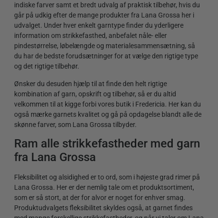
indiske farver samt et bredt udvalg af praktisk tilbehør, hvis du
går på udkig efter de mange produkter fra Lana Grossa her i
udvalget. Under hver enkelt garntype finder du yderligere
information om strikkefasthed, anbefalet nåle- eller
pindestørrelse, løbelængde og materialesammensætning, så
du har de bedste forudsætninger for at vælge den rigtige type
og det rigtige tilbehør.
Ønsker du desuden hjælp til at finde den helt rigtige
kombination af garn, opskrift og tilbehør, så er du altid
velkommen til at kigge forbi vores butik i Fredericia. Her kan du
også mærke garnets kvalitet og gå på opdagelse blandt alle de
skønne farver, som Lana Grossa tilbyder.
Ram alle strikkefastheder med garn
fra Lana Grossa
Fleksibilitet og alsidighed er to ord, som i højeste grad rimer på
Lana Grossa. Her er der nemlig tale om et produktsortiment,
som er så stort, at der for alvor er noget for enhver smag.
Produktudvalgets fleksibilitet skyldes også, at garnet findes