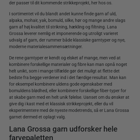
der passer til dit kommende strikkeprojekt, her hos os.
I sortimentet vil du blandt andet kunne finde garn af uld,
alpaka, mohair, yak, bomuld, silke, hør og mange andre slags
garn af høj kvalitet til strikning, hækling og filtning. Lana
Grossa leverer nemlig et imponerende og utroligt varieret
udvalg af garn, der rummer både klassiske garntyper og nye,
moderne materialesammensætninger.
De rene garntyper er kendt og elsket af mange, men ved at
kombinere forskellige materialer og fibre kan man opnå noget
helt unikt, som i mange tilfælde gør det muligt at flette det
bedste fra begge verdener ind i det færdige resultat. Man kan
for eksempel kombinere uldens gode egenskaber med
bomuldens blødhed, eller kombinere forskellige fiber-typer for
at skabe garn med en helt unik følelse. Uanset om du ønsker at
give dig i kast med et klassisk strikkeprojekt, eller du vil
eksperimentere med de nyeste modetrends, så er Lana Grossa
garnet dermed et oplagt valg.
Lana Grossa garn udforsker hele
farvepaletten