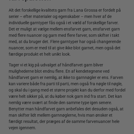
Alt det forskellige kvalitets garn fra Lana Grossa er fordelt på
serier – efter materialer og egenskaber – men hver af de
individuelle garntyper fås også i et væld af forskellige farver.
Det er muligt at vælge mellem ensfarvet garn, ensfarvet garn
med flere nuancer og garn med flere farver, som skifter i takt
med, at du bruger det. Flere garntyper har også changerende
nuancer, som er med til at give ikke blot garnet, men også det
færdige produkt et helt unikt look.
Tager vi et kig på udvalget af håndfarvet garn bliver
mulighederne blot endnu flere. En af kendetegnene ved
håndfarvet garn er nemlig, at ikke to garnnøgler er ens. Farven
kan variere både fra parti til parti, men også fra nøgle til nøgle,
og skal du i gang med et større projekt kan du derfor med fordel
være helt sikker på, at du køber nok garn ind fra start. Det kan
nemlig være svært at finde den samme type igen senere.
Benytter man håndfarvet garn anbefales det desuden også, at
man skifter lidt mellem garnnøglerne, hvis man ønsker et
færdigt resultat, der præges af de samme farvenuancer hele
vejen igennem.