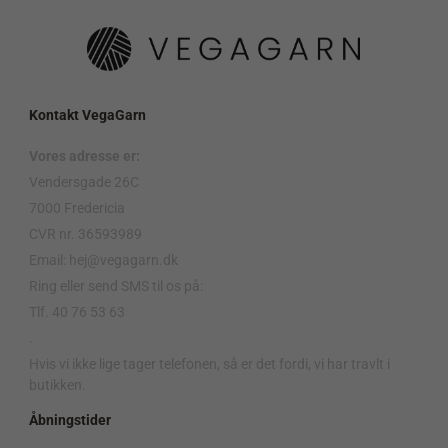
Kontakt VegaGarn
Vores adresse er:
Vendersgade 26C
7000 Fredericia
CVR nr. 36593989
Email: hej@vegagarn.dk
Ring eller send SMS til os på:
Tlf. 40 76 53 63
.
Hvis vi ikke lige tager telefonen, så er det fordi, vi har travlt i
butikken.
Åbningstider