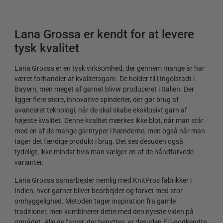
Lana Grossa er kendt for at levere
tysk kvalitet
Lana Grossa er en tysk virksomhed, der gennem mange år har
været forhandler af kvalitetsgarn. De holder til i Ingolstadt i
Bayern, men meget af garnet bliver produceret i Italien. Der
ligger flere store, innovative spinderier, der gør brug af
avanceret teknologi, når de skal skabe eksklusivt garn af
højeste kvalitet. Denne kvalitet mærkes ikke blot, når man står
med en af de mange garntyper i hænderne, men også når man
tager det færdige produkt i brug. Det ses desuden også
tydeligt, ikke mindst hvis man vælger en af de håndfarvede
varianter.
Lana Grossa samarbejder nemlig med KnitPros fabrikker i
Indien, hvor garnet bliver bearbejdet og farvet med stor
omhyggelighed. Metoden tager inspiration fra gamle
traditioner, men kombinerer dette med den nyeste viden på
området. Alle de farver, der benyttes, er desuden EU-godkendte,