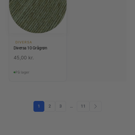
DIVERSA
Diversa 10 Grågrøn
45,00
kr.
På lager
1
2
3
…
11