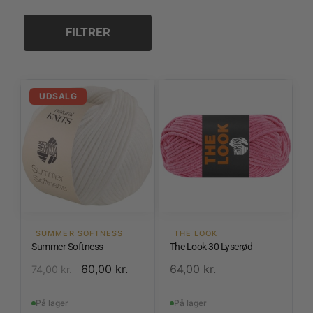
2,5 mm
3,0 mm
FILTRER
3,5 mm
4,0 mm
4,5 mm
5,0 mm
UDSALG
5,5 mm
6,0 mm
6,5 mm
10,0 mm
SUMMER SOFTNESS
THE LOOK
Summer Softness
The Look 30 Lyserød
60,00
kr.
64,00
kr.
74,00
kr.
På lager
På lager