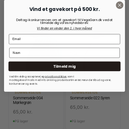
118,00
kr.
64,00
kr.
Vind et gavekort på 500 kr.
På lager
På lager
Deltag i konkurrencen om et gavekort til VegaGarn.dk ved at
tilmelde dig vores nyhedsbrev.
Vi finder en vinder den 1. i hver måned
Tilmeld mig
Ved tilmelding accepterer jeg
privatlivspolitkken
samt
modtagelse af mails med info omkring produktsortimentet. Herunder tilbud og varer,
konkurrencer og events.
SOMMERSEIDE
SOMMERSEIDE
Sommerseide 004
Sommerseide 022 Syren
Mørkegrøn
65,00
kr.
65,00
kr.
På lager
På lager