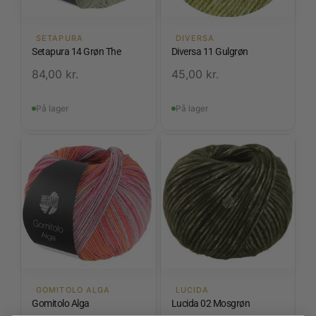
SETAPURA
DIVERSA
Setapura 14 Grøn The
Diversa 11 Gulgrøn
84,00
kr.
45,00
kr.
På lager
På lager
GOMITOLO ALGA
LUCIDA
Gomitolo Alga
Lucida 02 Mosgrøn