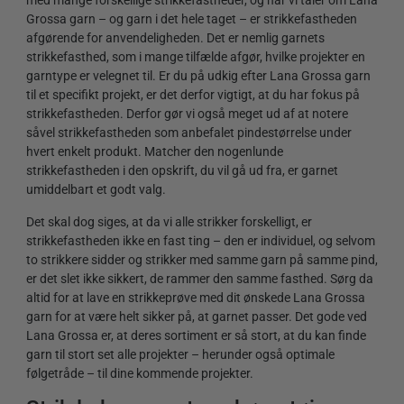
med mange forskellige strikkefastheder, og når vi taler om Lana
Grossa garn – og garn i det hele taget – er strikkefastheden
afgørende for anvendeligheden. Det er nemlig garnets
strikkefasthed, som i mange tilfælde afgør, hvilke projekter en
garntype er velegnet til. Er du på udkig efter Lana Grossa garn
til et specifikt projekt, er det derfor vigtigt, at du har fokus på
strikkefastheden. Derfor gør vi også meget ud af at notere
såvel strikkefastheden som anbefalet pindestørrelse under
hvert enkelt produkt. Matcher den nogenlunde
strikkefastheden i den opskrift, du vil gå ud fra, er garnet
umiddelbart et godt valg.
Det skal dog siges, at da vi alle strikker forskelligt, er
strikkefastheden ikke en fast ting – den er individuel, og selvom
to strikkere sidder og strikker med samme garn på samme pind,
er det slet ikke sikkert, de rammer den samme fasthed. Sørg da
altid for at lave en strikkeprøve med dit ønskede Lana Grossa
garn for at være helt sikker på, at garnet passer. Det gode ved
Lana Grossa er, at deres sortiment er så stort, at du kan finde
garn til stort set alle projekter – herunder også optimale
følgetråde – til dine kommende projekter.