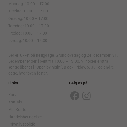
Mandag: 10.00 – 17.00
Tirsdag: 10.00 – 17.00
Onsdag: 10.00 – 17.00
Torsdag: 10.00 – 17.00
Fredag: 10.00 – 17.00
Lørdag: 10.00 – 14.00
.
Der er lukket på helligdage, Grundlovsdag og 24. december. 31.
December er der åbent fra 10.00 – 13.00. Vi holder ekstra
længe åbent til “Open by night”, Black Friday, 5. Juli og andre
dage, hvor byen fester.
Links
Følg os på:
Kurv
F
I
Kontakt
a
n
Min Konto
c
s
Handelsbetingelser
Privatlivspolitik