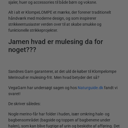
sjaler, huer og accessories til både børn og voksne.
Alt i alt er KlompeLOMPE et mærke, der forener traditionelt
håndværk med moderne design, og som inspirerer
strikkeentusiaster verden over til at skabe smukke og
funktionelle strikkeprojekter.
Jamen hvad er mulesing da for
noget???
Sandnes Garn garanterer, at det uld de køber til Klompelompe
Merinoull er mulesing-frit. Men hvad betyder det så?
VegaGarn har undersøgt sagen og hos
Naturguide.dk
fandt vi
svaret!
De skriver således:
Nogle merino-får har folder i huden, især omkring hale- og
bagbensområdet (bagside og toppen af bagbenene under
halen), som kan blive fugtige af urin og beskidte af afføring. Det