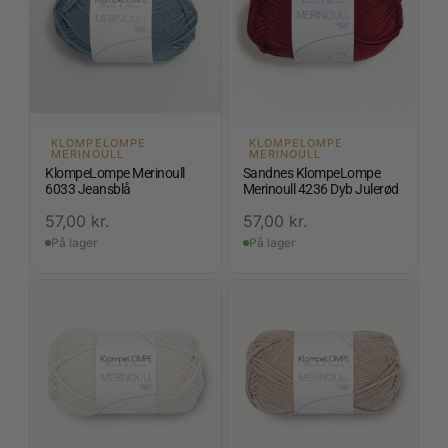
KLOMPELOMPE
KLOMPELOMPE
MERINOULL
MERINOULL
KlompeLompe Merinoull
Sandnes KlompeLompe
6033 Jeansblå
Merinoull 4236 Dyb Julerød
57,00
kr.
57,00
kr.
På lager
På lager