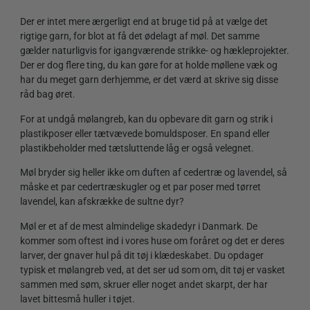
Der er intet mere ærgerligt end at bruge tid på at vælge det
rigtige garn, for blot at få det ødelagt af møl. Det samme
gælder naturligvis for igangværende strikke- og hækleprojekter.
Der er dog flere ting, du kan gøre for at holde møllene væk og
har du meget garn derhjemme, er det værd at skrive sig disse
råd bag øret.
For at undgå mølangreb, kan du opbevare dit garn og strik i
plastikposer eller tætvævede bomuldsposer. En spand eller
plastikbeholder med tætsluttende låg er også velegnet.
Møl bryder sig heller ikke om duften af cedertræ og lavendel, så
måske et par cedertræskugler og et par poser med tørret
lavendel, kan afskrække de sultne dyr?
Møl er et af de mest almindelige skadedyr i Danmark. De
kommer som oftest ind i vores huse om foråret og det er deres
larver, der gnaver hul på dit tøj i klædeskabet. Du opdager
typisk et mølangreb ved, at det ser ud som om, dit tøj er vasket
sammen med søm, skruer eller noget andet skarpt, der har
lavet bittesmå huller i tøjet.