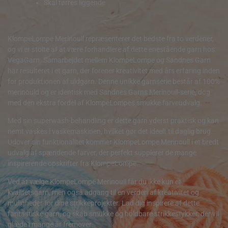
Skal tørres liggende
KlompeLompe Merinoull repræsenterer det bedste fra to verdener,
og vi er stolte af at være forhandlere af dette enestående garn hos
VegaGarn. Samarbejdet mellem KlompeLompe og Sandnes Garn
har resulteret i et garn, der forener kreativitet med års erfaring inden
for produktionen af uldgarn. Denne unikke garnserie består af 100%
merinould og er identisk med Sandnes Garns Merinoull-serie, dog
med den ekstra fordel af KlompeLompes smukke farveudvalg.
Med sin superwash-behandling er dette garn yderst praktisk og kan
nemt vaskes i vaskemaskinen, hvilket gør det ideelt til daglig brug.
Udover sin funktionalitet kommer KlompeLompe Merinoull i et bredt
udvalg af spændende farver, der perfekt supplerer de mange
inspirerende opskrifter fra KlompeLompe.
Ved at vælge KlompeLompe Merinoull får du ikke kun et
kvalitetsgarn, men også adgang til en verden af kreativitet og
muligheder for dine strikkeprojekter. Lad dig inspirere af dette
fantastiske garn, og skab smukke og holdbare strikkestykker, der vil
glæde i mange år fremover.