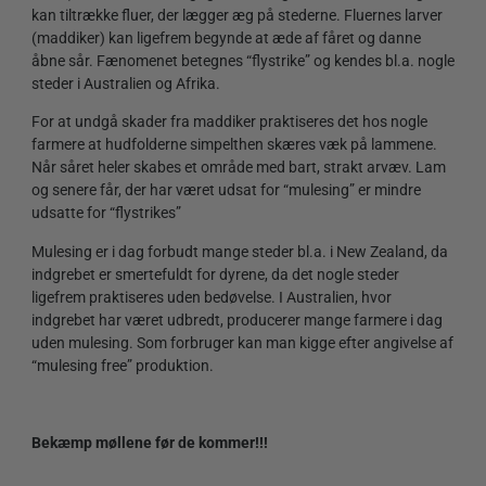
kan tiltrække fluer, der lægger æg på stederne. Fluernes larver
(maddiker) kan ligefrem begynde at æde af fåret og danne
åbne sår. Fænomenet betegnes “flystrike” og kendes bl.a. nogle
steder i Australien og Afrika.
For at undgå skader fra maddiker praktiseres det hos nogle
farmere at hudfolderne simpelthen skæres væk på lammene.
Når såret heler skabes et område med bart, strakt arvæv. Lam
og senere får, der har været udsat for “mulesing” er mindre
udsatte for “flystrikes”
Mulesing er i dag forbudt mange steder bl.a. i New Zealand, da
indgrebet er smertefuldt for dyrene, da det nogle steder
ligefrem praktiseres uden bedøvelse. I Australien, hvor
indgrebet har været udbredt, producerer mange farmere i dag
uden mulesing. Som forbruger kan man kigge efter angivelse af
“mulesing free” produktion.
Bekæmp møllene før de kommer!!!