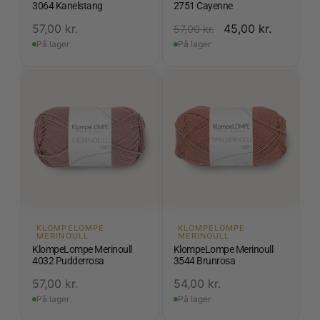
3064 Kanelstang
2751 Cayenne
57,00
kr.
45,00
kr.
57,00
kr.
På lager
På lager
KLOMPELOMPE
KLOMPELOMPE
MERINOULL
MERINOULL
KlompeLompe Merinoull
KlompeLompe Merinoull
4032 Pudderrosa
3544 Brunrosa
57,00
kr.
54,00
kr.
På lager
På lager