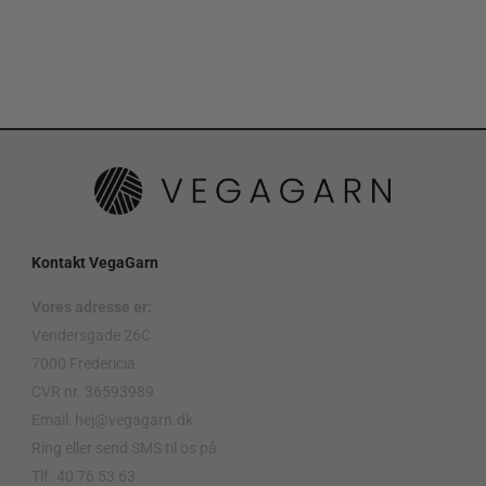
Kontakt VegaGarn
Vores adresse er:
Vendersgade 26C
7000 Fredericia
CVR nr. 36593989
Email: hej@vegagarn.dk
Ring eller send SMS til os på:
Tlf. 40 76 53 63