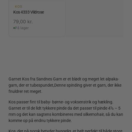
KOS
Kos 4333 Vildrose
79,00
kr.
På lager
Garnet Kos fra Sandnes Garn er et blødt og meget let alpaka-
garn, der er tubespundet,Denne spinding giver et garn, der ikke
fnuldrer ret meget.
Kos passer fint til baby- børne- og voksenstrik og hækling.
Garnet er til de lidt tykkere pinde da det passer til pinde 4½ – 5
mm og det kan sagtens kombineres med silkemohair, så du kan
komme op på endnu tykkere pinde.
Kos, der på norsk betyder hyggelig, er helt perfekt til både store