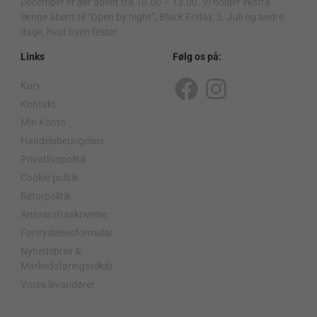
December er der åbent fra 10.00 – 13.00. Vi holder ekstra
længe åbent til “Open by night”, Black Friday, 5. Juli og andre
dage, hvor byen fester.
Links
Følg os på:
Kurv
F
I
Kontakt
a
n
Min Konto
c
s
Handelsbetingelser
Privatlivspolitik
e
t
Cookie politik
b
a
Returpolitik
o
g
Ansvarsfraskrivelse
o
r
Fortrydelsesformular
Nyhedsbrev &
k
a
Markedsføringsvilkår
m
Vores levandører