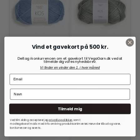
Vind et gavekort på 500 kr.
KOS
KOS
Kos 6042 Mørk Himmelblå
Kos 8521 Støvet Lys Grøn
Deltag i konkurrencen om et gavekort til VegaGarn.dk ved at
tilmelde dig vores nyhedsbrev.
79,00
kr.
79,00
kr.
Vi finder en vinder den 1. i hver måned
På lager
På lager
UDSALG
Tilmeld mig
Ved tilmelding accepterer jeg
privatlivspolitkken
samt
modtagelse af mails med info omkring produktsortimentet. Herunder tilbud og varer,
konkurrencer og events.