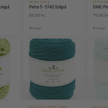
PETRA SIZE 5
PETRA SI
ongul
Petra 5 - 5742 Solgul
DMC Pet
65,00
kr.
70,00
kr
På lager
På lager
ECO VITA T-SHIRT YARN
ECO VITA