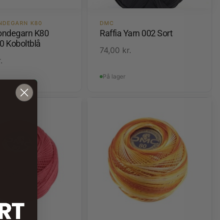
NDEGARN K80
DMC
ondegarn K80
Raffia Yarn 002 Sort
0 Koboltblå
74,00
kr.
.
På lager