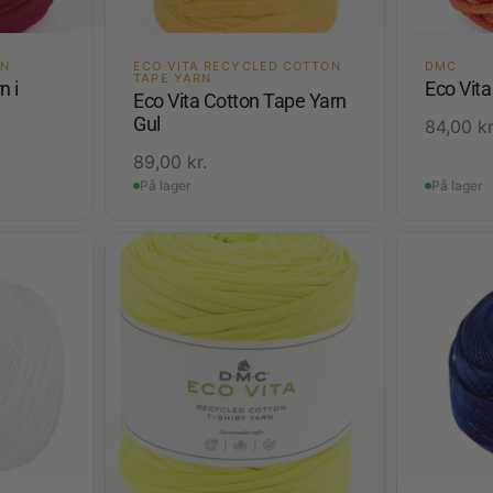
RN
ECO VITA RECYCLED COTTON
DMC
TAPE YARN
n i
Eco Vit
Eco Vita Cotton Tape Yarn
Gul
84,00
kr
89,00
kr.
På lager
På lager