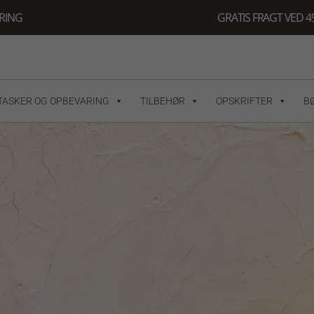
ERING
GRATIS FRAGT VED 49
TASKER OG OPBEVARING
TILBEHØR
OPSKRIFTER
B