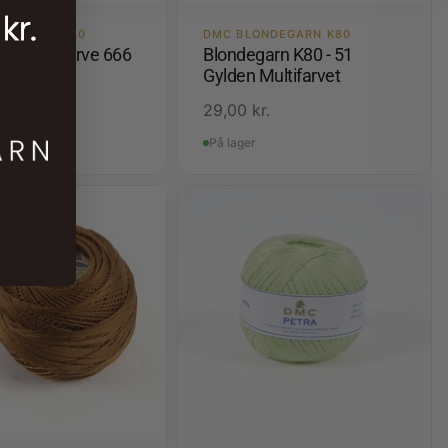
NDEGARN K80
DMC BLONDEGARN K80
arn K80 farve 666
Blondegarn K80 - 51
Gylden Multifarvet
.
29,00
kr.
På lager