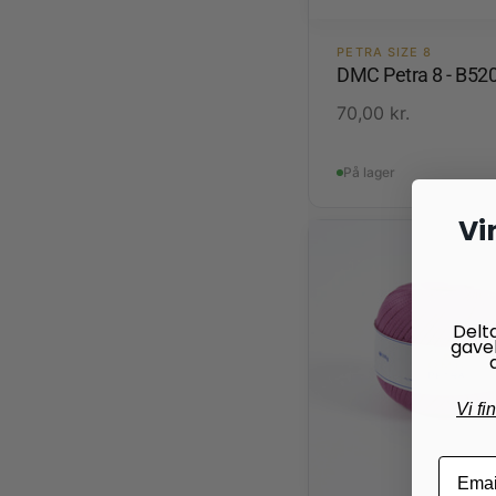
PETRA SIZE 8
DMC Petra 8 - B52
70,00
kr.
På lager
Vi
Delt
gave
Vi fi