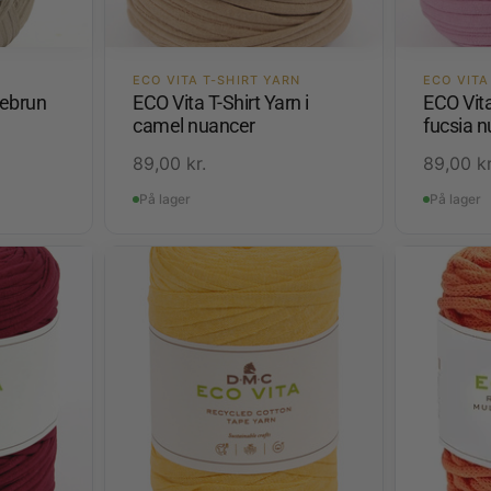
ECO VITA T-SHIRT YARN
ECO VITA
sebrun
ECO Vita T-Shirt Yarn i
ECO Vita
camel nuancer
fucsia 
89,00
kr.
89,00
kr
På lager
På lager