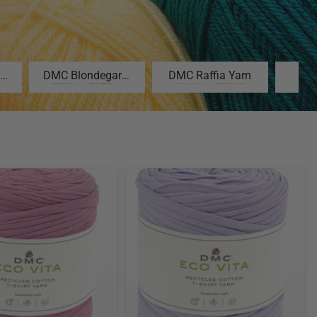
Cordonnet Special 40
DMC Blondegarn K80
DMC Raffia Yarn