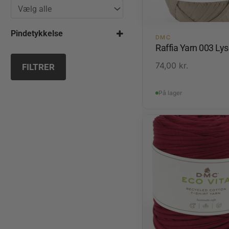
Pindetykkelse
DMC
Raffia Yarn 003 Ly
2,5 mm
4,0 mm
74,00
kr.
FILTRER
5,0 mm
10,0 mm
På lager