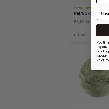
PETRA SIZE 5
Petra 5 - 53607 Pin
65,00
kr.
På lager
Ved tilm
jeg
priva
modtage
produkts
varer, k