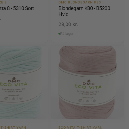
ZE 8
DMC BLONDEGARN K80
ra 8 - 5310 Sort
Blondegarn K80 - B5200
Hvid
.
29,00
kr.
På lager
 T-SHIRT YARN
ECO VITA T-SHIRT YARN