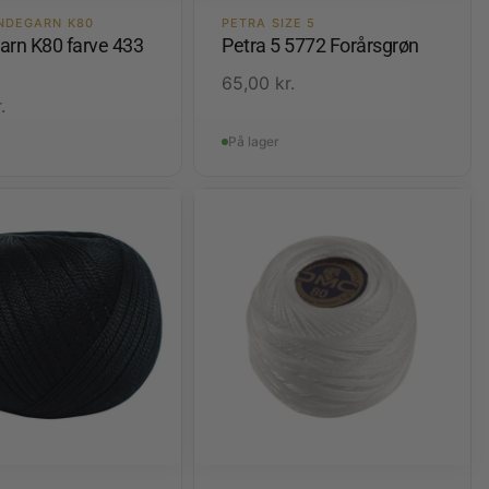
NDEGARN K80
PETRA SIZE 5
arn K80 farve 433
Petra 5 5772 Forårsgrøn
65,00
kr.
.
På lager