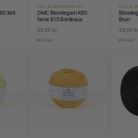
0
DMC BLONDEGARN K80
DMC BLO
80 368
DMC Blondegarn K80
Blondeg
farve 815 Bordeaux
Brun
22,00
kr.
29,00
kr
På lager
På lager