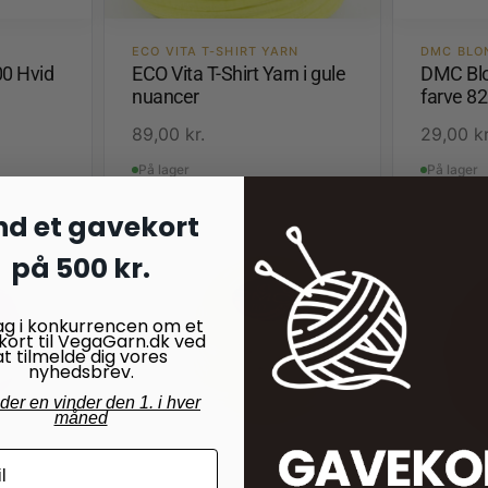
ECO VITA T-SHIRT YARN
DMC BLO
00 Hvid
ECO Vita T-Shirt Yarn i gule
DMC Bl
nuancer
farve 82
89,00
kr.
29,00
kr
På lager
På lager
nd et gavekort
på 500 kr.
ag i konkurrencen om et
kort til VegaGarn.dk ved
at tilmelde dig vores
nyhedsbrev.
nder en vinder den 1. i hver
måned