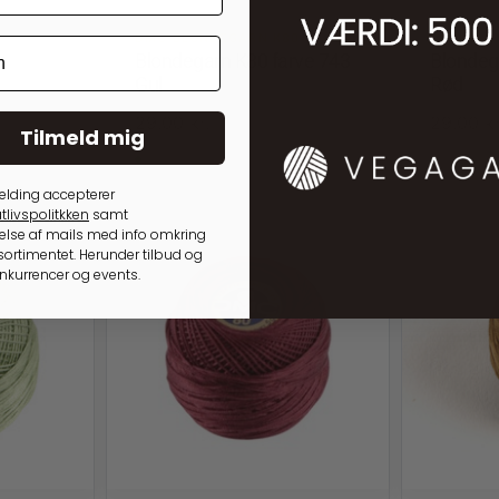
DMC BLONDEGARN K80
DMC BLO
k
Blondegarn K80 farve 743
Blondeg
Gul
Rød
29,00
kr.
29,00
kr
Tilmeld mig
På lager
På lager
elding accepterer
tlivspolitkken
samt
lse af mails med info omkring
ortimentet. Herunder tilbud og
onkurrencer og events.