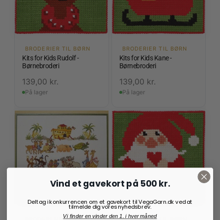
BRODERIER TIL BØRN
BRODERIER TIL BØRN
Kits for Kids Rudolf -
Kits for Kids Kane -
Børnebroderi
Børnebroderi
139,00
kr.
139,00
kr.
På lager
På lager
Vind et gavekort på 500 kr.
Deltag i konkurrencen om et gavekort til VegaGarn.dk ved at
tilmelde dig vores nyhedsbrev.
Vi finder en vinder den 1. i hver måned
BRODERI MED DYR
BRODERIER TIL BØRN