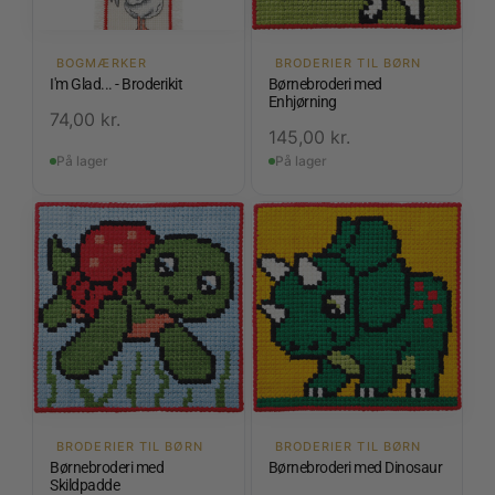
BOGMÆRKER
BRODERIER TIL BØRN
I'm Glad... - Broderikit
Børnebroderi med
Enhjørning
74,00
kr.
145,00
kr.
På lager
På lager
BRODERIER TIL BØRN
BRODERIER TIL BØRN
Børnebroderi med
Børnebroderi med Dinosaur
Skildpadde