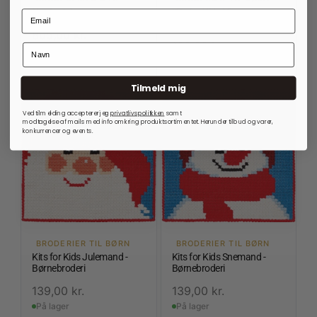
Noahs Ark
Kits for Kids Nisse -
Børnebroderi
805,00
kr.
139,00
kr.
På lager
På lager
Tilmeld mig
Ved tilmelding accepterer jeg
privatlivspolitkken
samt
modtagelse af mails med info omkring produktsortimentet. Herunder tilbud og varer,
konkurrencer og events.
BRODERIER TIL BØRN
BRODERIER TIL BØRN
Kits for Kids Julemand -
Kits for Kids Snemand -
Børnebroderi
Børnebroderi
139,00
kr.
139,00
kr.
På lager
På lager