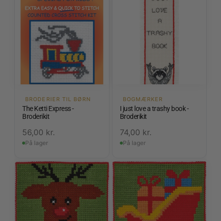
BRODERIER TIL BØRN
BOGMÆRKER
The Ketti Express -
I just love a trashy book -
Broderikit
Broderikit
56,00
kr.
74,00
kr.
På lager
På lager