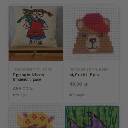
BRODERIER TIL BØRN
BRODERIER TIL BØRN
Pippi og hr. Nilsson -
My First Kit - Bjørn
Broderikit til pude
49,00
kr.
455,00
kr.
På lager
På lager