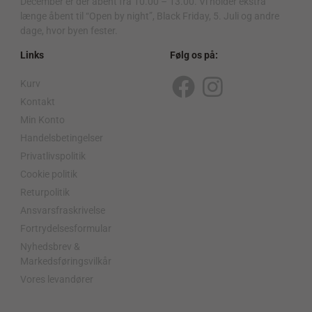
December er der åbent fra 10.00 – 13.00. Vi holder ekstra
længe åbent til “Open by night”, Black Friday, 5. Juli og andre
dage, hvor byen fester.
Links
Følg os på:
Kurv
F
I
Kontakt
a
n
Min Konto
c
s
Handelsbetingelser
Privatlivspolitik
e
t
Cookie politik
b
a
Returpolitik
o
g
Ansvarsfraskrivelse
o
r
Fortrydelsesformular
Nyhedsbrev &
k
a
Markedsføringsvilkår
m
Vores levandører