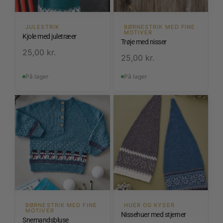
JULESTRIK
BØRNESTRIK MED FINE
MOTIVER
Kjole med juletræer
Trøje med nisser
25,00
kr.
25,00
kr.
På lager
På lager
BØRNESTRIK MED FINE
HUER OG KYSER
MOTIVER
Nissehuer med stjerner
Snemandsbluse