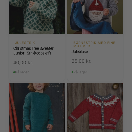
JULESTRIK
BØRNESTRIK MED FINE
MOTIVER
Christmas Tree Sweater
Julebluse
Junior - Strikkeopskrift
25,00
kr.
40,00
kr.
På lager
På lager