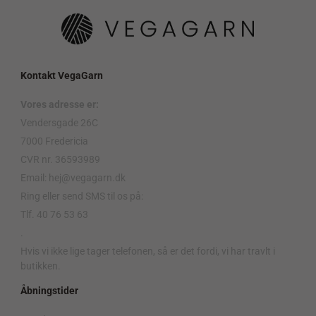
Kontakt VegaGarn
Vores adresse er:
Vendersgade 26C
7000 Fredericia
CVR nr. 36593989
Email: hej@vegagarn.dk
Ring eller send SMS til os på:
Tlf. 40 76 53 63
.
Hvis vi ikke lige tager telefonen, så er det fordi, vi har travlt i
butikken.
Åbningstider