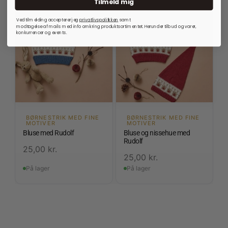
Tilmeld mig
Ved tilmelding accepterer jeg
privatlivspolitkken
samt
modtagelse af mails med info omkring produktsortimentet. Herunder tilbud og varer,
konkurrencer og events.
BØRNESTRIK MED FINE
BØRNESTRIK MED FINE
MOTIVER
MOTIVER
Bluse med Rudolf
Bluse og nissehue med
Rudolf
25,00
kr.
25,00
kr.
På lager
På lager