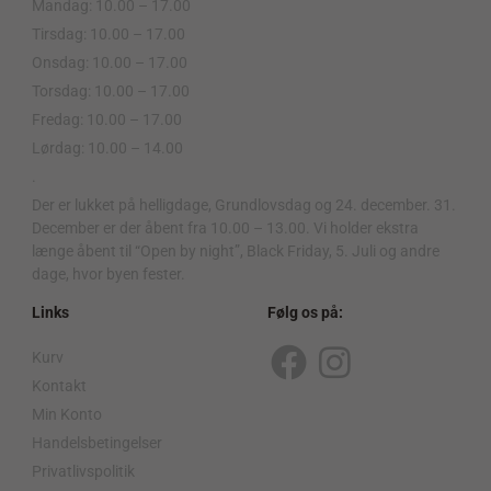
Mandag: 10.00 – 17.00
Tirsdag: 10.00 – 17.00
Onsdag: 10.00 – 17.00
Torsdag: 10.00 – 17.00
Fredag: 10.00 – 17.00
Lørdag: 10.00 – 14.00
.
Der er lukket på helligdage, Grundlovsdag og 24. december. 31.
December er der åbent fra 10.00 – 13.00. Vi holder ekstra
længe åbent til “Open by night”, Black Friday, 5. Juli og andre
dage, hvor byen fester.
Links
Følg os på:
Kurv
F
I
Kontakt
a
n
Min Konto
c
s
Handelsbetingelser
Privatlivspolitik
e
t