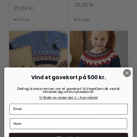
25,00
kr.
25,00
kr.
På lager
På lager
Vind et gavekort på 500 kr.
Deltag i konkurrencen om et gavekort til VegaGarn.dk ved at
tilmelde dig vores nyhedsbrev.
Vi finder en vinder den 1. i hver måned
BØRNESTRIK MED FINE
BØRNESTRIK MED FINE
MOTIVER
MOTIVER
Bluse med pingviner
Nissesweater til børn
25,00
kr.
25,00
kr.
På lager
På lager