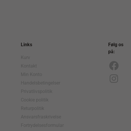
Links
Følg os
på:
Kurv
Kontakt
F
I
Min Konto
a
n
Handelsbetingelser
c
s
Privatlivspolitik
e
t
Cookie politik
b
a
Returpolitik
o
g
Ansvarsfraskrivelse
Fortrydelsesformular
o
r