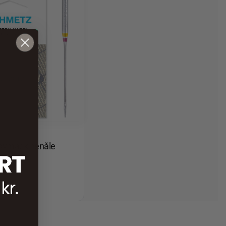
 symaskinenåle
.