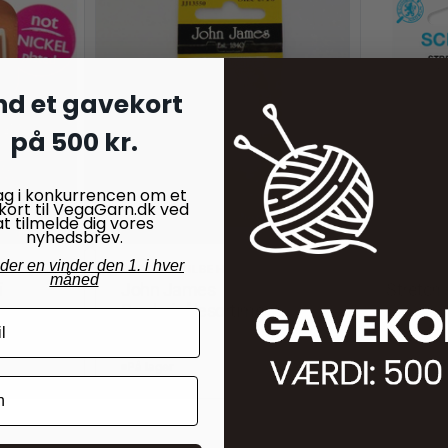
nd et gavekort
på 500 kr.
ag i konkurrencen om et
kort til VegaGarn.dk ved
at tilmelde dig vores
nyhedsbrev.
nder en vinder den 1. i hver
BRODERI TILBEHØR
NÅLE
måned
i
John James
Stretch
Broderinålesortiment
49,00
kr
20,00
kr.
På lager
På lager