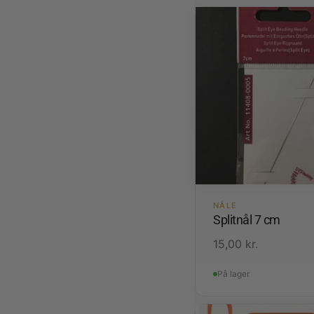
NÅLE
Splitnål 7 cm
15,00
kr.
På lager