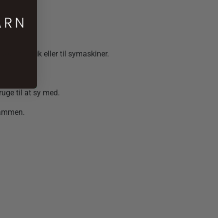
es til strik eller til symaskiner.
ruge til at sy med.
sammen.