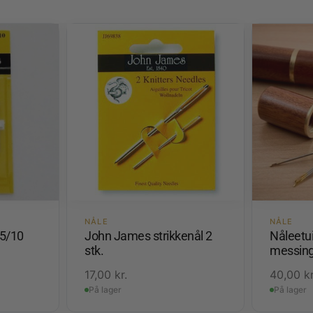
NÅLE
NÅLE
 5/10
John James strikkenål 2
Nåleetui
stk.
messing
17,00
kr.
40,00
kr
På lager
På lager