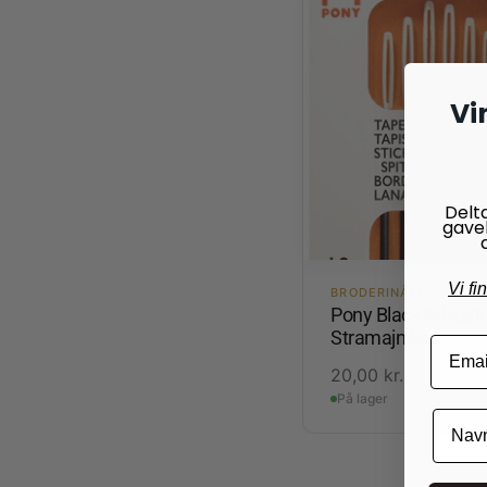
Vi
Delt
gave
Vi fi
BRODERINÅLE
Pony Black Nikkelfr
Stramajnåle
20,00
kr.
På lager