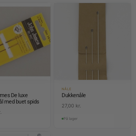
NÅLE
mes De luxe
Dukkenåle
ål med buet spids
27,00
kr.
.
På lager