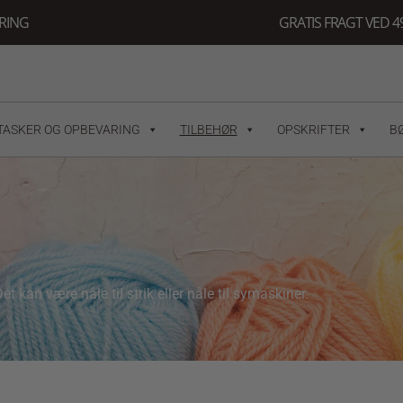
ERING
GRATIS FRAGT VED 49
TASKER OG OPBEVARING
TILBEHØR
OPSKRIFTER
B
t kan være nåle til strik eller nåle til symaskiner.