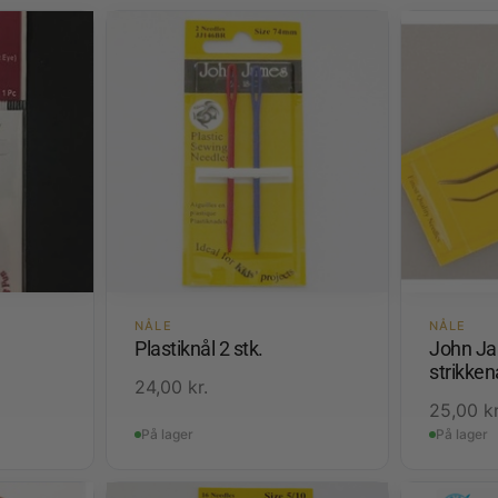
NÅLE
NÅLE
Plastiknål 2 stk.
John Ja
strikken
24,00
kr.
25,00
kr
På lager
På lager