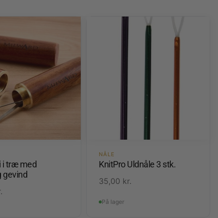
NÅLE
 i træ med
KnitPro Uldnåle 3 stk.
 gevind
35,00
kr.
.
På lager