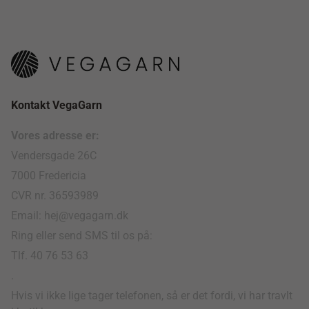
Kontakt VegaGarn
Vores adresse er:
Vendersgade 26C
7000 Fredericia
CVR nr. 36593989
Email: hej@vegagarn.dk
Ring eller send SMS til os på:
Tlf. 40 76 53 63
.
Hvis vi ikke lige tager telefonen, så er det fordi, vi har travlt