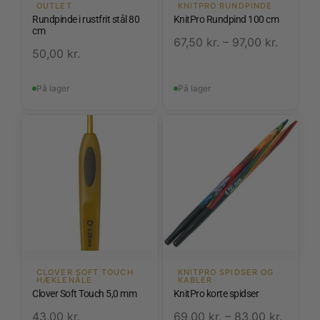
OUTLET
KNITPRO RUNDPINDE
Rundpinde i rustfrit stål 80
KnitPro Rundpind 100 cm
cm
67,50
kr.
–
97,00
kr.
50,00
kr.
På lager
På lager
CLOVER SOFT TOUCH
KNITPRO SPIDSER OG
HÆKLENÅLE
KABLER
Clover Soft Touch 5,0 mm
KnitPro korte spidser
43,00
kr.
69,00
kr.
–
83,00
kr.