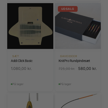
UDSALG
SÆT
GAVEIDEER
Addi Click Basic
KnitPro Rundpindesæt
1.080,00
kr.
580,00
kr.
725,00
kr.
På lager
På lager