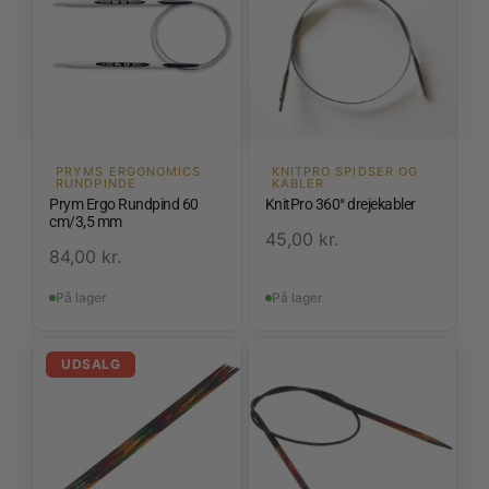
PRYMS ERGONOMICS
KNITPRO SPIDSER OG
RUNDPINDE
KABLER
Prym Ergo Rundpind 60
KnitPro 360° drejekabler
cm/3,5 mm
45,00
kr.
84,00
kr.
På lager
På lager
UDSALG