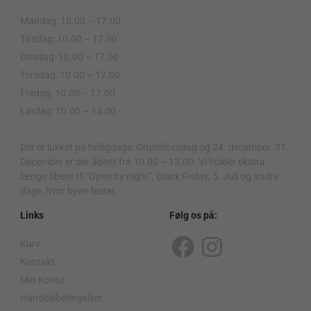
Mandag: 10.00 – 17.00
Tirsdag: 10.00 – 17.00
Onsdag: 10.00 – 17.00
Torsdag: 10.00 – 17.00
Fredag: 10.00 – 17.00
Lørdag: 10.00 – 14.00
.
Der er lukket på helligdage, Grundlovsdag og 24. december. 31.
December er der åbent fra 10.00 – 13.00. Vi holder ekstra
længe åbent til “Open by night”, Black Friday, 5. Juli og andre
dage, hvor byen fester.
Links
Følg os på:
Kurv
F
I
Kontakt
a
n
Min Konto
c
s
Handelsbetingelser