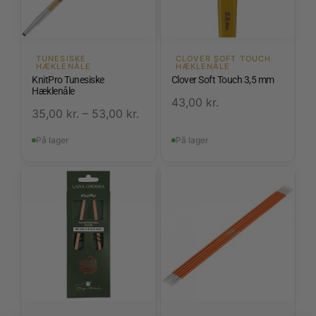
TUNESISKE
CLOVER SOFT TOUCH
HÆKLENÅLE
HÆKLENÅLE
KnitPro Tunesiske
Clover Soft Touch 3,5 mm
Hæklenåle
43,00
kr.
35,00
kr.
–
53,00
kr.
På lager
På lager