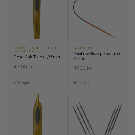
CLOVER SOFT TOUCH
RAINBOW
HÆKLENÅLE
Rainbow Strømperundpind
Clover Soft Touch 1,25 mm
25 cm
43,00
kr.
47,00
kr.
På lager
På lager