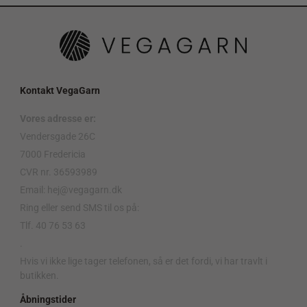
Kontakt VegaGarn
Vores adresse er:
Vendersgade 26C
7000 Fredericia
CVR nr. 36593989
Email: hej@vegagarn.dk
Ring eller send SMS til os på:
Tlf. 40 76 53 63
.
Hvis vi ikke lige tager telefonen, så er det fordi, vi har travlt i
butikken.
Åbningstider