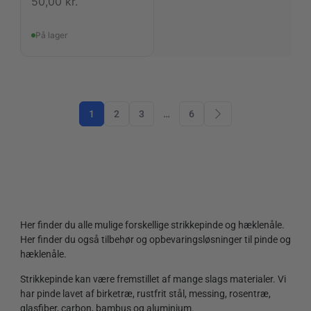
50,00
kr.
På lager
1
2
3
…
6
Her finder du alle mulige forskellige strikkepinde og hæklenåle.
Her finder du også tilbehør og opbevaringsløsninger til pinde og
hæklenåle.
Strikkepinde kan være fremstillet af mange slags materialer. Vi
har pinde lavet af birketræ, rustfrit stål, messing, rosentræ,
glasfiber, carbon, bambus og aluminium.