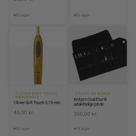
På lager
På lager
CLOVER SOFT TOUCH
ETUIER OG ÆSKER
HÆKLENÅLE
Knitpro Coal Etui til
Clover Soft Touch 3,75 mm
udskiftelige pinde
43,00
kr.
350,00
kr.
På lager
På lager