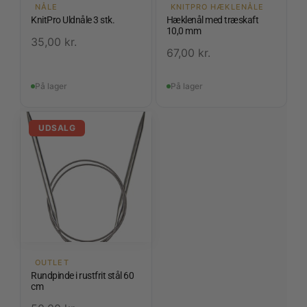
NÅLE
KNITPRO HÆKLENÅLE
KnitPro Uldnåle 3 stk.
Hæklenål med træskaft
10,0 mm
35,00
kr.
67,00
kr.
På lager
På lager
UDSALG
OUTLET
Rundpinde i rustfrit stål 60
cm