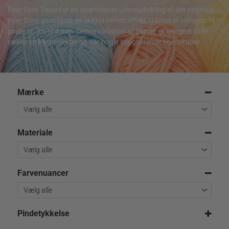
Peer Gynt Tweed er en spændende videreudvikling af det originale
Peer Gynt-garn tilsat en lækker tweed effekt. Garnet er velegnet til
pinde nr. 3½ til 4 mm. Denne variation af garnet er velegnet til en
række strikkeprojekter og har nogle imponerende egenskaber.
Mærke
Materiale
Farvenuancer
Pindetykkelse
3,5 mm