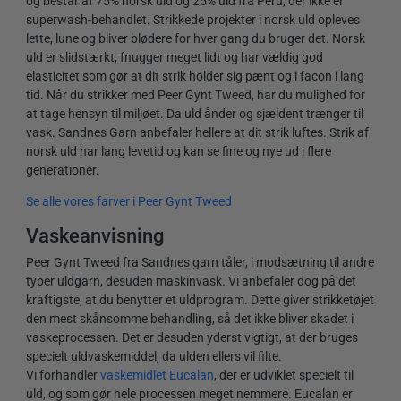
og består af 75% norsk uld og 25% uld fra Peru, der ikke er
superwash-behandlet. Strikkede projekter i norsk uld opleves
lette, lune og bliver blødere for hver gang du bruger det. Norsk
uld er slidstærkt, fnugger meget lidt og har vældig god
elasticitet som gør at dit strik holder sig pænt og i facon i lang
tid. Når du strikker med Peer Gynt Tweed, har du mulighed for
at tage hensyn til miljøet. Da uld ånder og sjældent trænger til
vask. Sandnes Garn anbefaler hellere at dit strik luftes. Strik af
norsk uld har lang levetid og kan se fine og nye ud i flere
generationer.
Se alle vores farver i Peer Gynt Tweed
Vaskeanvisning
Peer Gynt Tweed fra Sandnes garn tåler, i modsætning til andre
typer uldgarn, desuden maskinvask. Vi anbefaler dog på det
kraftigste, at du benytter et uldprogram. Dette giver strikketøjet
den mest skånsomme behandling, så det ikke bliver skadet i
vaskeprocessen. Det er desuden yderst vigtigt, at der bruges
specielt uldvaskemiddel, da ulden ellers vil filte.
Vi forhandler
vaskemidlet Eucalan
, der er udviklet specielt til
uld, og som gør hele processen meget nemmere. Eucalan er