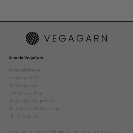
Kontakt VegaGarn
Vores adresse er:
Vendersgade 26C
7000 Fredericia
CVR nr. 36593989
Email: hej@vegagarn.dk
Ring eller send SMS til os på:
Tlf. 40 76 53 63
.
Hvis vi ikke lige tager telefonen, så er det fordi, vi har travlt i