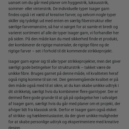
uanset om du går med planer om hyggestrik, luksusstrik,
sommer- eller vinterstrik. De individuelle typer Isager garn
findes også i et væld af kreative farver, og selvom nogle typer
skiller sig tydeligt ud med enten en særlig fiberstruktur eller
særlige farvemønstre, så har vi sørget for at samle et bredt og
varieret sortiment af alle de typer Isager garn, vi forhandler her
på siden. På den måde kan du med sikkerhed finde et produkt,
der kombinerer de rigtige materialer, de rigtige fibre og de
rigtige farver – set i forhold til dit kommende strikkeprojekt.
Isager garn egner sig til alle typer strikkeprojekter, men det giver
særligt gode betingelser for strukturstrik – takket være de
unikke fibre. Bruges garnet på denne måde, vil kvaliteten heraf
også rigtig komme til sin ret. Den gennemgående kvalitet er på
den måde også med til at sikre, at du kan skabe unikke udtryk i
dit strikketøj, særligt hvis du kombinerer flere garntyper. Der er
dermed flere gode grunde til at gå på opdagelse her i udvalget
af Isager garn, særligt hvis du går med planer om et projekt, der
afviger lidt fra klassisk strik. Derfor er Isager garn også elsket
af strikke- og hækleentusiaster, da der giver unikke muligheder
for at skabe personlige udtryk og eksperimentere med kreative
design.