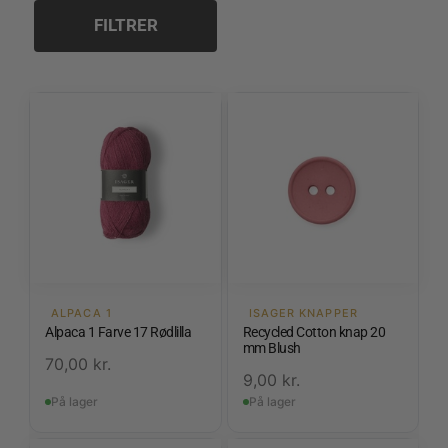
3,0 mm
FILTRER
3,5 mm
4,0 mm
4,5 mm
5,0 mm
5,5 mm
6,0 mm
ALPACA 1
ISAGER KNAPPER
Alpaca 1 Farve 17 Rødlilla
Recycled Cotton knap 20
mm Blush
70,00
kr.
9,00
kr.
På lager
På lager