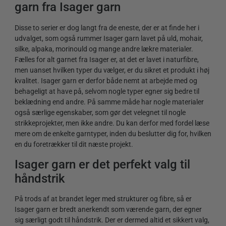
garn fra Isager garn
Disse to serier er dog langt fra de eneste, der er at finde her i
udvalget, som også rummer Isager garn lavet på uld, mohair,
silke, alpaka, morinould og mange andre lækre materialer.
Fælles for alt garnet fra Isager er, at det er lavet i naturfibre,
men uanset hvilken typer du vælger, er du sikret et produkt i høj
kvalitet. Isager garn er derfor både nemt at arbejde med og
behageligt at have på, selvom nogle typer egner sig bedre til
beklædning end andre. På samme måde har nogle materialer
også særlige egenskaber, som gør det velegnet til nogle
strikkeprojekter, men ikke andre. Du kan derfor med fordel læse
mere om de enkelte garntyper, inden du beslutter dig for, hvilken
en du foretrækker til dit næste projekt.
Isager garn er det perfekt valg til
håndstrik
På trods af at brandet leger med strukturer og fibre, så er
Isager garn er bredt anerkendt som værende garn, der egner
sig særligt godt til håndstrik. Der er dermed altid et sikkert valg,