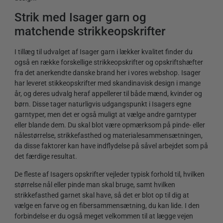
Strik med Isager garn og
matchende strikkeopskrifter
I tillæg til udvalget af Isager garn i lækker kvalitet finder du
også en række forskellige strikkeopskrifter og opskriftshæfter
fra det anerkendte danske brand her i vores webshop. Isager
har leveret stikkeopskrifter med skandinavisk design i mange
år, og deres udvalg heraf appellerer til både mænd, kvinder og
børn. Disse tager naturligvis udgangspunkt i Isagers egne
garntyper, men det er også muligt at vælge andre garntyper
eller blande dem. Du skal blot være opmærksom på pinde- eller
nålestørrelse, strikkefasthed og materialesammensætningen,
da disse faktorer kan have indflydelse på såvel arbejdet som på
det færdige resultat.
De fleste af Isagers opskrifter vejleder typisk forhold til, hvilken
størrelse nål eller pinde man skal bruge, samt hvilken
strikkefasthed garnet skal have, så det er blot op til dig at
vælge en farve og en fibersammensætning, du kan lide. I den
forbindelse er du også meget velkommen til at lægge vejen