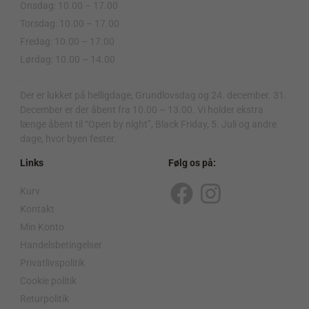
Onsdag: 10.00 – 17.00
Torsdag: 10.00 – 17.00
Fredag: 10.00 – 17.00
Lørdag: 10.00 – 14.00
.
Der er lukket på helligdage, Grundlovsdag og 24. december. 31.
December er der åbent fra 10.00 – 13.00. Vi holder ekstra
længe åbent til “Open by night”, Black Friday, 5. Juli og andre
dage, hvor byen fester.
Links
Følg os på:
Kurv
F
I
Kontakt
a
n
Min Konto
c
s
Handelsbetingelser
Privatlivspolitik
e
t
Cookie politik
b
a
Returpolitik