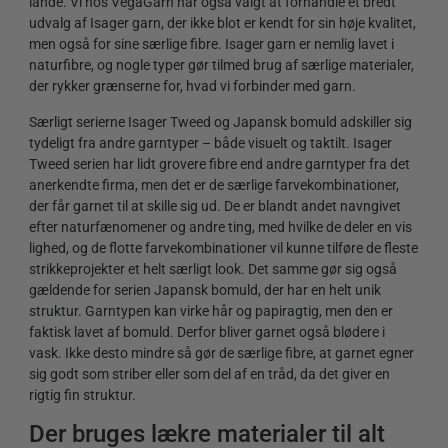
lande. Vi hos VegaGarn har også valgt at forhandle et bredt
udvalg af Isager garn, der ikke blot er kendt for sin høje kvalitet,
men også for sine særlige fibre. Isager garn er nemlig lavet i
naturfibre, og nogle typer gør tilmed brug af særlige materialer,
der rykker grænserne for, hvad vi forbinder med garn.
Særligt serierne Isager Tweed og Japansk bomuld adskiller sig
tydeligt fra andre garntyper – både visuelt og taktilt. Isager
Tweed serien har lidt grovere fibre end andre garntyper fra det
anerkendte firma, men det er de særlige farvekombinationer,
der får garnet til at skille sig ud. De er blandt andet navngivet
efter naturfænomener og andre ting, med hvilke de deler en vis
lighed, og de flotte farvekombinationer vil kunne tilføre de fleste
strikkeprojekter et helt særligt look. Det samme gør sig også
gældende for serien Japansk bomuld, der har en helt unik
struktur. Garntypen kan virke hår og papiragtig, men den er
faktisk lavet af bomuld. Derfor bliver garnet også blødere i
vask. Ikke desto mindre så gør de særlige fibre, at garnet egner
sig godt som striber eller som del af en tråd, da det giver en
rigtig fin struktur.
Der bruges lækre materialer til alt