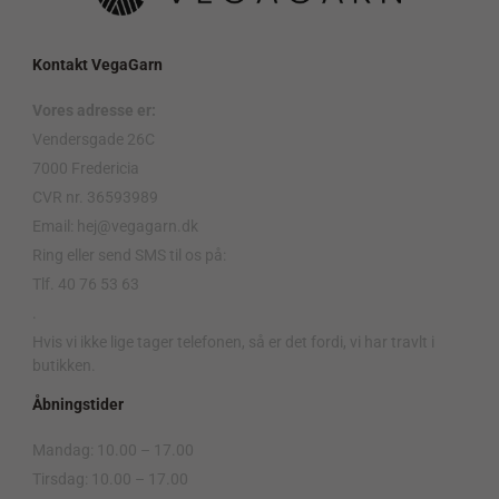
Kontakt VegaGarn
Vores adresse er:
Vendersgade 26C
7000 Fredericia
CVR nr. 36593989
Email: hej@vegagarn.dk
Ring eller send SMS til os på:
Tlf. 40 76 53 63
.
Hvis vi ikke lige tager telefonen, så er det fordi, vi har travlt i
butikken.
Åbningstider
Mandag: 10.00 – 17.00
Tirsdag: 10.00 – 17.00