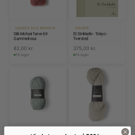
ISAGER SILK MOHAIR
ISAGER
Silk Mohair farve 69
Et Strikkeliv - Tokyo -
Gammelrosa
Tversted
82,00
kr.
375,00
kr.
På lager
På lager
ALPACA 1
JENSEN YARN