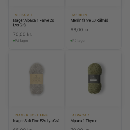
ALPACA 1
MERILIN
Isager Alpaca 1 Farve 2s
Merilin farve E0 Råhvid
Lys Grå
66,00
kr.
70,00
kr.
På lager
På lager
ISAGER SOFT FINE
ALPACA 1
Isager Soft Fine E2s Lys Grå
Alpaca 1 Thyme