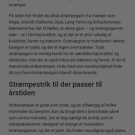
strømper.
På siden her finder du altså strømpegarn fra mærker som
Regia, Gründl, Eisblume, Opal, Lang Yarns og Schachenmayr.
Mærkerne har det til fælles, at deres garn – og strømpegarnet
især – er i tårnhøj kvalitet, og at der er et stort udvalg af
kvaliteter, farver og mønstre. Overvægten er mærkerne i denne
kategori er tyske, og det er ingen overraskelse. Tysk
strømpegarn er nemlig kendt for en særdeles høj kvalitet og
slidstyrke, men der er også fokus på mønstre og farver. Er du til
mønstrede strikstrømper, vil du med stor sandsynlighed finde
dit nye favoritstrømpegarn blandt disse brands.
Strømpestrik til der passer til
årstiden
Strikstrømper er gode året rundt, og alt afhængig af hvilke
materialer du benytter, kan du bruge dem i årets kolde såvel
som varme måneder. Der er dog særligt én årstid, som er
velrepræsenteret i designet af mange af markedets
strømpegarner, og det er julen. Du finder naturligvis også julens