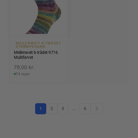
MEILENWEIT 6-TRÅDET
STRØMPEGARN
Meilenweit 6-trådet 9716
Multifarvet
79,00
kr.
På lager
1
2
3
…
6