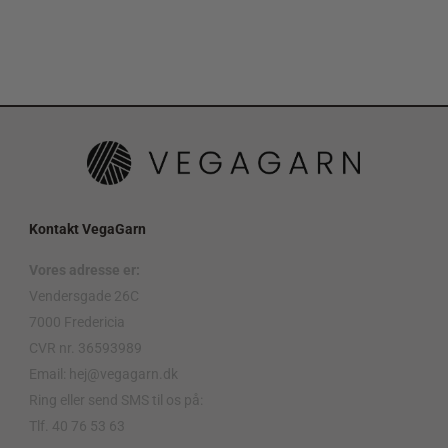
Kontakt VegaGarn
Vores adresse er:
Vendersgade 26C
7000 Fredericia
CVR nr. 36593989
Email: hej@vegagarn.dk
Ring eller send SMS til os på:
Tlf. 40 76 53 63