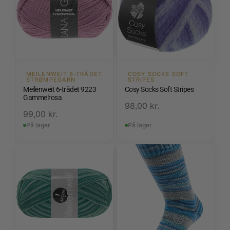
MEILENWEIT 6-TRÅDET
COSY SOCKS SOFT
STRØMPEGARN
STRIPES
Meilenweit 6-trådet 9223
Cosy Socks Soft Stripes
Gammelrosa
98,00
kr.
99,00
kr.
På lager
På lager