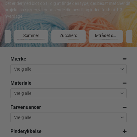
Det er dermed blot op til dig at finde den type, der bedst matcher dit
projekt, så sørger vi for at sende din bestilling inden for blot 1-3
hverdage.
Scanfil Stoppegarn
Sommer
Zucchero
6-trådet strømpegarn
Mærke
Materiale
Farvenuancer
Pindetykkelse