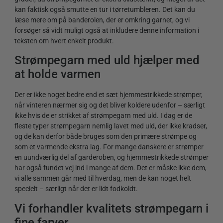
kan faktisk også smutte en tur i tørretumbleren. Det kan du
læse mere om på banderolen, der er omkring garnet, og vi
forsøger så vidt muligt også at inkludere denne information i
teksten om hvert enkelt produkt.
Strømpegarn med uld hjælper med
at holde varmen
Der er ikke noget bedre end et sæt hjemmestrikkede strømper,
når vinteren nærmer sig og det bliver koldere udenfor – særligt
ikke hvis de er strikket af strømpegarn med uld. I dag er de
fleste typer strømpegarn nemlig lavet med uld, der ikke kradser,
og de kan derfor både bruges som den primære strømpe og
som et varmende ekstra lag. For mange danskere er strømper
en uundværlig del af garderoben, og hjemmestrikkede strømper
har også fundet vej ind i mange af dem. Det er måske ikke dem,
vi alle sammen går med til hverdag, men de kan noget helt
specielt – særligt når det er lidt fodkoldt.
Vi forhandler kvalitets strømpegarn i
fine farver