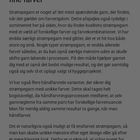
Strømpegarn er noget af det mest spændende garn, der findes,
når det gælder om farverigdom. Dette afspejles også tydeligt i
sortimentet her på siden, hvor du finder kvalitets strømpegarn
med et væld af forskellige farver og farvekombinationer. Vi har
endda særligt strømpegarn med glitter, der er et hit hos både
store og små. Nogle typer strømpegarn, er endda allerede
farvet således, at du kan opnå særlige mønstre uden at skulle
skifte garn løbende i processen. På den måde hjælper garnet
dig med at opnå det bedst mulige resultat, og det gør samtidig
også sig selv til et oplagt valgt til hyggeprojektet.
Vi har også flere håndfarvede varianter, der sikrer dig
strømpegarn med unikke farver. Dette skal tages helt
bogstaveligt, da håndfarvningsprocessen medfører, at selv
garnnøglerne fra samme parti har forskellige farvenuancer.
Man får nemlig aldrig samme resultat to gange, når man
håndfarver.
Det er naturligvis også muligt at få ensfarvet strømpegarn, så
man kan skabe unikke mønstre efter eget design eller gå efter
et mere klassisk look. Derfor er vi sikre på, at vi har noget for