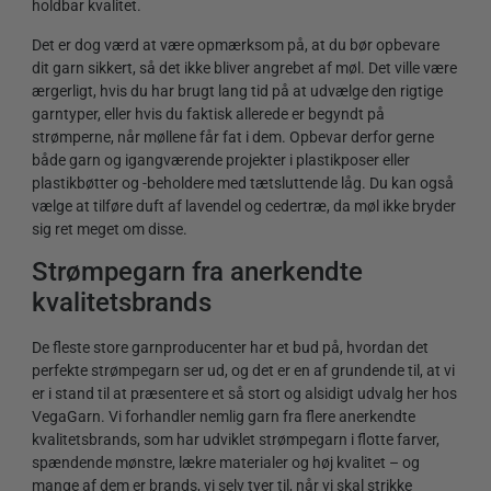
holdbar kvalitet.
Det er dog værd at være opmærksom på, at du bør opbevare
dit garn sikkert, så det ikke bliver angrebet af møl. Det ville være
ærgerligt, hvis du har brugt lang tid på at udvælge den rigtige
garntyper, eller hvis du faktisk allerede er begyndt på
strømperne, når møllene får fat i dem. Opbevar derfor gerne
både garn og igangværende projekter i plastikposer eller
plastikbøtter og -beholdere med tætsluttende låg. Du kan også
vælge at tilføre duft af lavendel og cedertræ, da møl ikke bryder
sig ret meget om disse.
Strømpegarn fra anerkendte
kvalitetsbrands
De fleste store garnproducenter har et bud på, hvordan det
perfekte strømpegarn ser ud, og det er en af grundende til, at vi
er i stand til at præsentere et så stort og alsidigt udvalg her hos
VegaGarn. Vi forhandler nemlig garn fra flere anerkendte
kvalitetsbrands, som har udviklet strømpegarn i flotte farver,
spændende mønstre, lækre materialer og høj kvalitet – og
mange af dem er brands, vi selv tyer til, når vi skal strikke