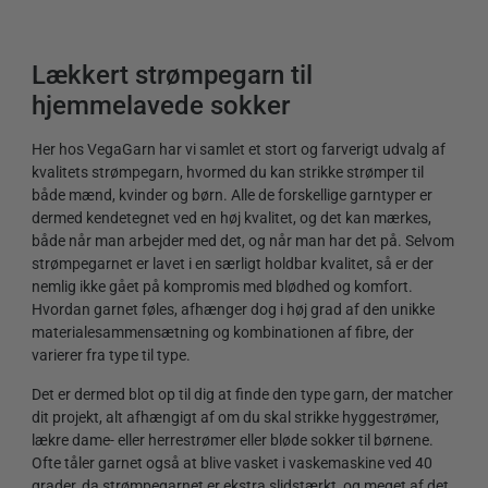
Lækkert strømpegarn til
hjemmelavede sokker
Her hos VegaGarn har vi samlet et stort og farverigt udvalg af
kvalitets strømpegarn, hvormed du kan strikke strømper til
både mænd, kvinder og børn. Alle de forskellige garntyper er
dermed kendetegnet ved en høj kvalitet, og det kan mærkes,
både når man arbejder med det, og når man har det på. Selvom
strømpegarnet er lavet i en særligt holdbar kvalitet, så er der
nemlig ikke gået på kompromis med blødhed og komfort.
Hvordan garnet føles, afhænger dog i høj grad af den unikke
materialesammensætning og kombinationen af fibre, der
varierer fra type til type.
Det er dermed blot op til dig at finde den type garn, der matcher
dit projekt, alt afhængigt af om du skal strikke hyggestrømer,
lækre dame- eller herrestrømer eller bløde sokker til børnene.
Ofte tåler garnet også at blive vasket i vaskemaskine ved 40
grader, da strømpegarnet er ekstra slidstærkt, og meget af det