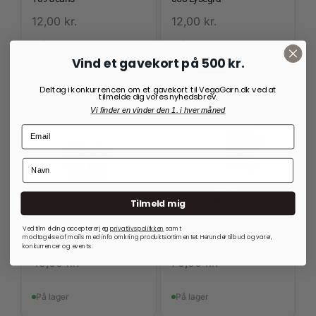
12,00
kr.
12,00
kr.
På lager
På lager
Vind et gavekort på 500 kr.
Deltag i konkurrencen om et gavekort til VegaGarn.dk ved at
tilmelde dig vores nyhedsbrev.
Vi finder en vinder den 1. i hver måned
Tilmeld mig
KIRSTEN
ZUCCHERO
Ved tilmelding accepterer jeg
privatlivspolitkken
samt
modtagelse af mails med info omkring produktsortimentet. Herunder tilbud og varer,
Kirsten by Permin 885415
Zucchero 6507
konkurrencer og events.
49,00
kr.
75,00
kr.
På lager
På lager