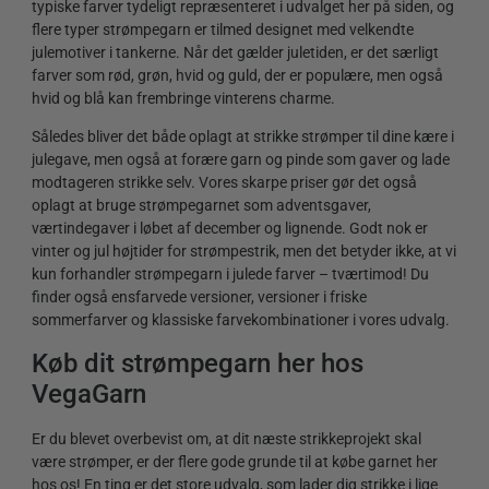
typiske farver tydeligt repræsenteret i udvalget her på siden, og
flere typer strømpegarn er tilmed designet med velkendte
julemotiver i tankerne. Når det gælder juletiden, er det særligt
farver som rød, grøn, hvid og guld, der er populære, men også
hvid og blå kan frembringe vinterens charme.
Således bliver det både oplagt at strikke strømper til dine kære i
julegave, men også at forære garn og pinde som gaver og lade
modtageren strikke selv. Vores skarpe priser gør det også
oplagt at bruge strømpegarnet som adventsgaver,
værtindegaver i løbet af december og lignende. Godt nok er
vinter og jul højtider for strømpestrik, men det betyder ikke, at vi
kun forhandler strømpegarn i julede farver – tværtimod! Du
finder også ensfarvede versioner, versioner i friske
sommerfarver og klassiske farvekombinationer i vores udvalg.
Køb dit strømpegarn her hos
VegaGarn
Er du blevet overbevist om, at dit næste strikkeprojekt skal
være strømper, er der flere gode grunde til at købe garnet her
hos os! En ting er det store udvalg, som lader dig strikke i lige