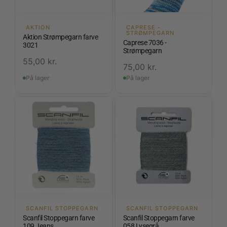
AKTION
CAPRESE -
STRØMPEGARN
Aktion Strømpegarn farve
Caprese 7036 -
3021
Strømpegarn
55,00
kr.
75,00
kr.
På lager
På lager
SCANFIL STOPPEGARN
SCANFIL STOPPEGARN
Scanfil Stoppegarn farve
Scanfil Stoppegarn farve
109 Jeans
058 Lysegrå