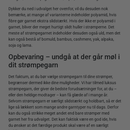
Dykker du ned i udvalget her ovenfor, vil du desuden nok
bemærke, at mange af varianterne indeholder polyamid, hvis
fibre gør garnet ekstra slidstærkt. Hvis der ikke er polyamid i
garnet, bliver der meget hurtigt slidt huller i strømperne. Det
meste af strømpegarnet indeholder desuden også uld, men det
kan også bestå af bomuld, bambus, cashmere, yak, alpaka,
soja og lama.
Opbevaring – undgå at der går møl i
dit strømpegarn
Det faktum, at du bør vælge strømpegarn til dine strømper,
begrænser dermed ikke dine muligheder. Vi har tilmed luksus
strømpegarn, der giver de bedste forudsætninger for, at du –
eller den heldige modtager – kan få glæde af i mange år.
Selvom strømpegarn er særligt slidstærkt og holdbart, så er det
lige så lækkert som mange andre garntyper nu til dags. Derfor
kan du også strikke meget andet end bare strømper med
garnet her fra udvalget. Det kan faktisk være en god ide, hvis
du ønsker at det færdige produkt skal være af en særligt