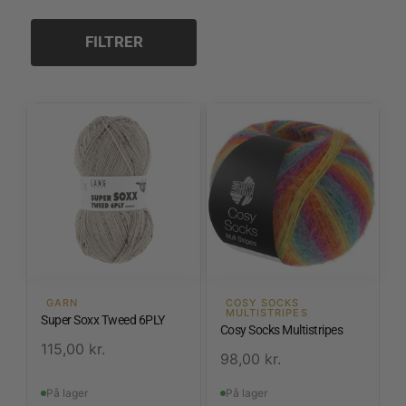
2,0 mm
2,5 mm
FILTRER
3,0 mm
3,5 mm
4,0 mm
4,5 mm
GARN
COSY SOCKS
MULTISTRIPES
Super Soxx Tweed 6PLY
Cosy Socks Multistripes
115,00
kr.
98,00
kr.
På lager
På lager