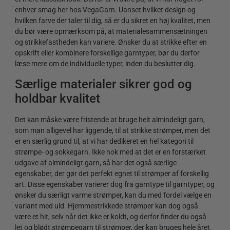
enhver smag her hos VegaGarn. Uanset hvilket design og
hvilken farve der taler til dig, så er du sikret en høj kvalitet, men
du bør være opmærksom på, at materialesammensætningen
og strikkefastheden kan variere. Ønsker du at strikke efter en
opskrift eller kombinere forskellige garntyper, bør du derfor
læse mere om de individuelle typer, inden du beslutter dig.
Særlige materialer sikrer god og
holdbar kvalitet
Det kan måske være fristende at bruge helt almindeligt garn,
som man alligevel har liggende, til at strikke strømper, men det
er en særlig grund til, at vi har dedikeret en hel kategori til
strømpe- og sokkegarn. Ikke nok med at det er en forstærket
udgave af almindeligt garn, så har det også særlige
egenskaber, der gør det perfekt egnet til strømper af forskellig
art. Disse egenskaber varierer dog fra garntype til garntyper, og
ønsker du særligt varme strømper, kan du med fordel vælge en
variant med uld. Hjemmestrikkede strømper kan dog også
være et hit, selv når det ikke er koldt, og derfor finder du også
let og blødt strømpegarn til strømper, der kan bruges hele året.