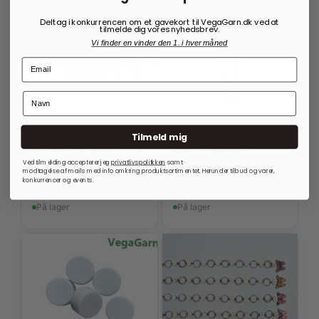
Deltag i konkurrencen om et gavekort til VegaGarn.dk ved at
tilmelde dig vores nyhedsbrev.
Vi finder en vinder den 1. i hver måned
Tilmeld mig
PINDEMÅLER
MASKEHOLDERE
Mørkegrå Elefant Pindemål
Maskeholder 1 stk.
Ved tilmelding accepterer jeg
privatlivspolitkken
samt
48,00
kr.
20,00
kr.
modtagelse af mails med info omkring produktsortimentet. Herunder tilbud og varer,
konkurrencer og events.
På lager
På lager