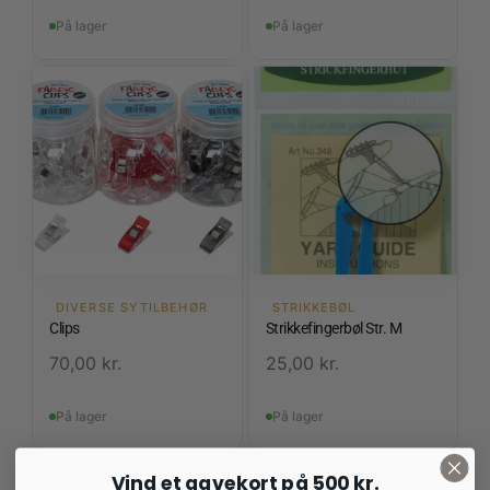
På lager
På lager
DIVERSE SYTILBEHØR
STRIKKEBØL
Clips
Strikkefingerbøl Str. M
70,00
kr.
25,00
kr.
På lager
På lager
Vind et gavekort på 500 kr.