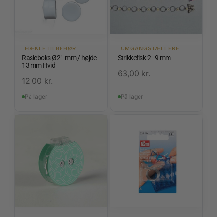
HÆKLETILBEHØR
OMGANGSTÆLLERE
Rasleboks Ø21 mm / højde
Strikkefisk 2 - 9 mm
13 mm Hvid
63,00
kr.
12,00
kr.
På lager
På lager