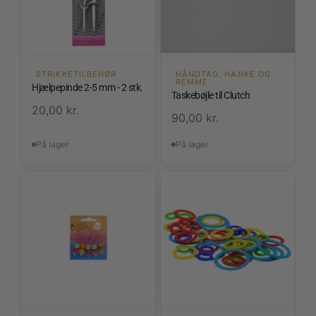
STRIKKETILBEHØR
HÅNDTAG, HANKE OG
REMME
Hjælpepinde 2-5 mm - 2 stk.
Taskebøjle til Clutch
20,00
kr.
90,00
kr.
På lager
På lager