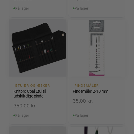
På lager
På lager
ETUIER OG ÆSKER
PINDEMÅLER
Knitpro Coal Etui til
Pindemåler 2-10 mm
udskiftelige pinde
35,00
kr.
350,00
kr.
På lager
På lager