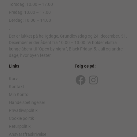
Torsdag: 10.00 – 17.00
Fredag: 10.00 – 17.00
Lørdag: 10.00 – 14.00
.
Der er lukket på helligdage, Grundlovsdag og 24. december. 31.
December er der åbent fra 10.00 – 13.00. Vi holder ekstra
længe åbent til “Open by night”, Black Friday, 5. Juli og andre
dage, hvor byen fester.
Links
Følg os på:
Kurv
F
I
Kontakt
a
n
Min Konto
c
s
Handelsbetingelser
Privatlivspolitik
e
t
Cookie politik
b
a
Returpolitik
o
g
Ansvarsfraskrivelse