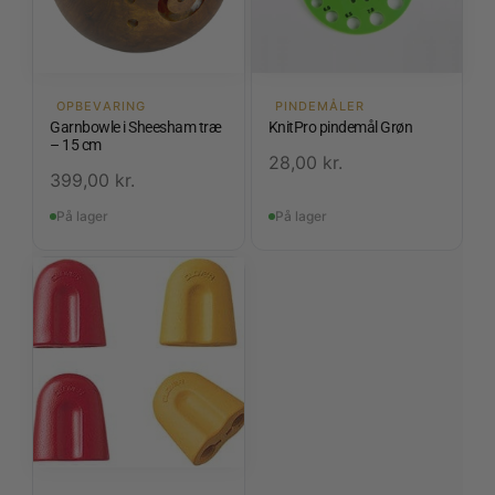
OPBEVARING
PINDEMÅLER
Garnbowle i Sheesham træ
KnitPro pindemål Grøn
– 15 cm
28,00
kr.
399,00
kr.
På lager
På lager