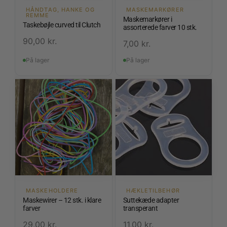
HÅNDTAG, HANKE OG
MASKEMARKØRER
REMME
Maskemarkører i
Taskebøjle curved til Clutch
assorterede farver 10 stk.
90,00
kr.
7,00
kr.
På lager
På lager
MASKEHOLDERE
HÆKLETILBEHØR
Maskewirer – 12 stk. i klare
Suttekæde adapter
farver
transperant
29,00
kr.
11,00
kr.