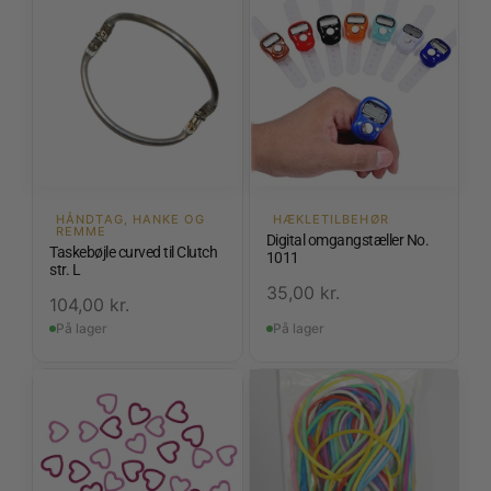
HÅNDTAG, HANKE OG
HÆKLETILBEHØR
REMME
Digital omgangstæller No.
Taskebøjle curved til Clutch
1011
str. L
35,00
kr.
104,00
kr.
På lager
På lager