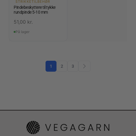
STRIKKETILBEHØR
Pindebeskyttere til tykke
rundpinde 5-10 mm
51,00
kr.
På lager
1
2
3