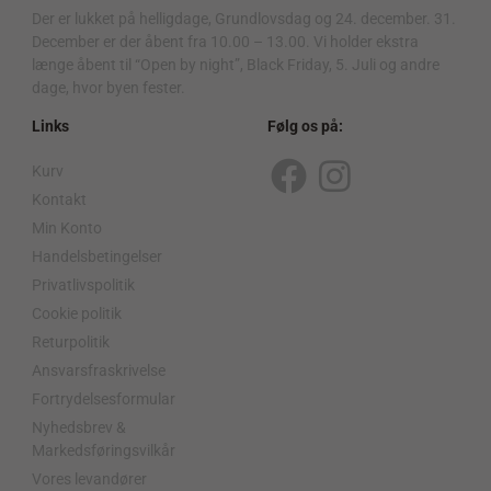
Der er lukket på helligdage, Grundlovsdag og 24. december. 31.
December er der åbent fra 10.00 – 13.00. Vi holder ekstra
længe åbent til “Open by night”, Black Friday, 5. Juli og andre
dage, hvor byen fester.
Links
Følg os på:
Kurv
F
I
Kontakt
a
n
Min Konto
c
s
Handelsbetingelser
Privatlivspolitik
e
t
Cookie politik
b
a
Returpolitik
o
g
Ansvarsfraskrivelse
o
r
Fortrydelsesformular
Nyhedsbrev &
k
a
Markedsføringsvilkår
m
Vores levandører