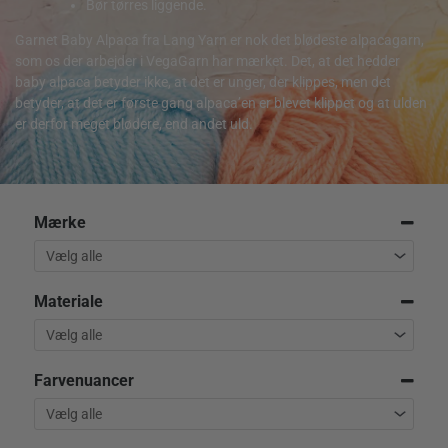
Bør tørres liggende.
Garnet Baby Alpaca fra Lang Yarn er nok det blødeste alpacagarn,
som os der arbejder i VegaGarn har mærket. Det, at det hedder
baby alpaca betyder ikke, at det er unger, der klippes, men det
betyder, at det er første gang alpaca’en er blevet klippet og at ulden
er derfor meget blødere, end andet uld.
Mærke
Materiale
Farvenuancer