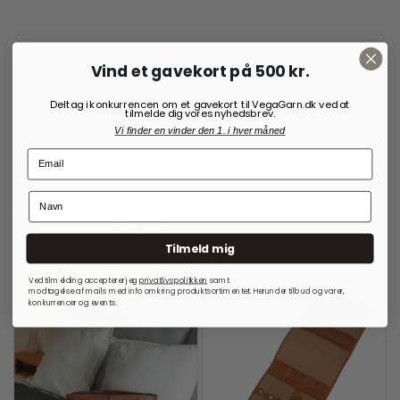
35,00
kr.
Vind et gavekort på 500 kr.
Deltag i konkurrencen om et gavekort til VegaGarn.dk ved at
tilmelde dig vores nyhedsbrev.
Vi finder en vinder den 1. i hver måned
Vi anbefaler også:
Tilmeld mig
Ved tilmelding accepterer jeg
privatlivspolitkken
samt
modtagelse af mails med info omkring produktsortimentet. Herunder tilbud og varer,
konkurrencer og events.