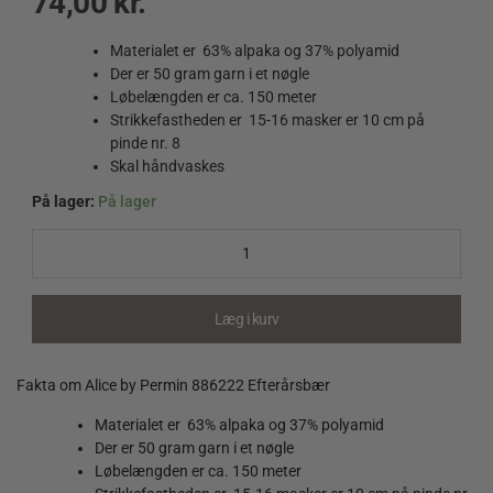
74,00
kr.
Materialet er 63% alpaka og 37% polyamid
Der er 50 gram garn i et nøgle
Løbelængden er ca. 150 meter
Strikkefastheden er 15-16 masker er 10 cm på
pinde nr. 8
Skal håndvaskes
På lager:
På lager
Alice
by
Permin
886222
Efterårsbær
Læg i kurv
quantity
Fakta om Alice by Permin 886222 Efterårsbær
Materialet er 63% alpaka og 37% polyamid
Der er 50 gram garn i et nøgle
Løbelængden er ca. 150 meter