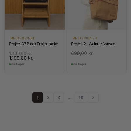
RE:DESIGNED
RE:DESIGNED
Project 37 Black Projekttaske
Project 21 Walnut/Canvas
699,00
kr.
1.499,00
kr.
1.199,00
kr.
På lager
På lager
1
2
3
…
18