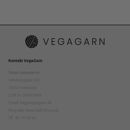
Kontakt VegaGarn
Vores adresse er:
Vendersgade 26C
7000 Fredericia
CVR nr. 36593989
Email: hej@vegagarn.dk
Ring eller send SMS til os på:
Tlf. 40 76 53 63
.