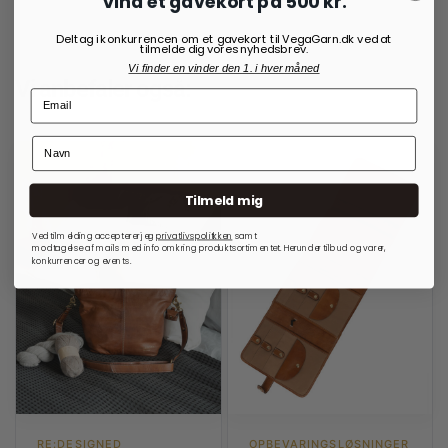
Vind et gavekort på 500 kr.
Deltag i konkurrencen om et gavekort til VegaGarn.dk ved at
tilmelde dig vores nyhedsbrev.
Vi finder en vinder den 1. i hver måned
Vi anbefaler også:
Tilmeld mig
Ved tilmelding accepterer jeg
privatlivspolitkken
samt
modtagelse af mails med info omkring produktsortimentet. Herunder tilbud og varer,
konkurrencer og events.
RE:DESIGNED
OPBEVARINGSLØSNINGER