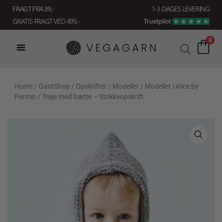
Gå
1-3 DAGES LEVERING
FRAGT FRA 39, -
til
GRATIS FRAGT VED 499,-
indholdet
0
Home
/
GarnShop
/
Opskrifter
/
Modeller
/
Modeller i Alice by
Permin
/ Trøje med hætte – Strikkeopskrift