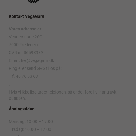
Kontakt VegaGarn
Vores adresse er:
Vendersgade 26C
7000 Fredericia
CVR nr. 36593989
Email: hej@vegagarn.dk
Ring eller send SMS til os på:
Tlf. 40 76 53 63
.
Hvis vi ikke lige tager telefonen, så er det fordi, vi har travlt i
butikken.
Åbningstider
Mandag: 10.00 – 17.00
Tirsdag: 10.00 – 17.00