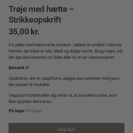
Trøje med hætte –
Strikkeopskrift
35,00
kr.
Fin jakke med hætte til de mindste. Jakken er strikket i Alice by
Permin, der både er tykt, blødt og dejligt varmt. Brug trøjen, når
der lige skal smuttes ud i bilen eller til, en lur i barnevognen.
Bemærk !!!
Opskriften, der er i papirform, sælges kun sammen med garn,
der passer til modellen.
VegaGarn forbeholder sig retten til, at annullere ordrer, som
ikke opfylder dette krav.
På lager:
På lager
Trøje
med
hætte
Læg i kurv