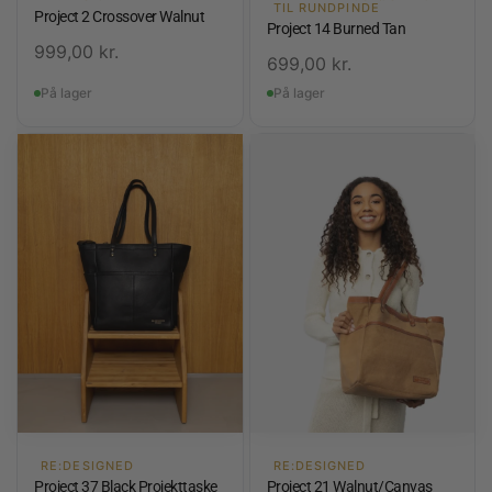
TIL RUNDPINDE
Project 2 Crossover Walnut
Project 14 Burned Tan
999,00
kr.
699,00
kr.
På lager
På lager
RE:DESIGNED
RE:DESIGNED
Project 37 Black Projekttaske
Project 21 Walnut/Canvas