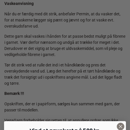
Vaskeanvisning
Når du er færdig med dit strik, anbefaler Permin, at du vasker det,
for at maskerne lægger sig pænt og jævnt og for at vaske evt.
overskudsfarve ud.
Dette garn skal vaskes i hånden for at passe bedst muligt på fibrene
i garnet. Vær derfor nænsom og undgå at trække for meget i det.
Derudover er det vigtig at bruge et uldvaskemiddel, som vil pleje og
vedligeholde fibrene i garnet.
Tør dit strik ved at rulle det ind i et håndklæde og pres det
overskydende vand ud. Læg det herefter på et tørt håndklæde og
træk det forsigtigt ud i opskriftens angivne mål. Lad det ligge fladt
og tørre.
Bemærk !!!
Opskriften, der er i papirform, sælges kun sammen med garn, der
passer til modellen.
VegaGarn forbeholder sig retten til, at annullere ordrer, som ikke
opfylder dette krav.