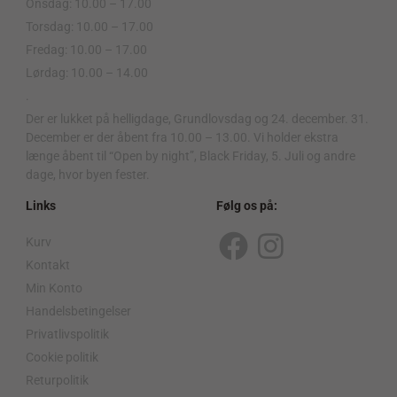
Onsdag: 10.00 – 17.00
Torsdag: 10.00 – 17.00
Fredag: 10.00 – 17.00
Lørdag: 10.00 – 14.00
.
Der er lukket på helligdage, Grundlovsdag og 24. december. 31.
December er der åbent fra 10.00 – 13.00. Vi holder ekstra
længe åbent til “Open by night”, Black Friday, 5. Juli og andre
dage, hvor byen fester.
Links
Følg os på:
Kurv
F
I
Kontakt
a
n
Min Konto
c
s
Handelsbetingelser
Privatlivspolitik
e
t
Cookie politik
b
a
Returpolitik