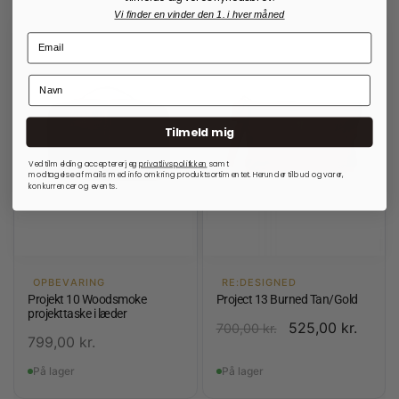
Vi finder en vinder den 1. i hver måned
Tilmeld mig
Ved tilmelding accepterer jeg
privatlivspolitkken
samt
modtagelse af mails med info omkring produktsortimentet. Herunder tilbud og varer,
konkurrencer og events.
OPBEVARING
RE:DESIGNED
Projekt 10 Woodsmoke
Project 13 Burned Tan/Gold
projekttaske i læder
525,00
kr.
700,00
kr.
799,00
kr.
På lager
På lager