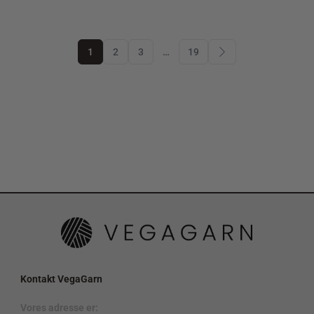
1
2
3
…
19
Kontakt VegaGarn
Vores adresse er: