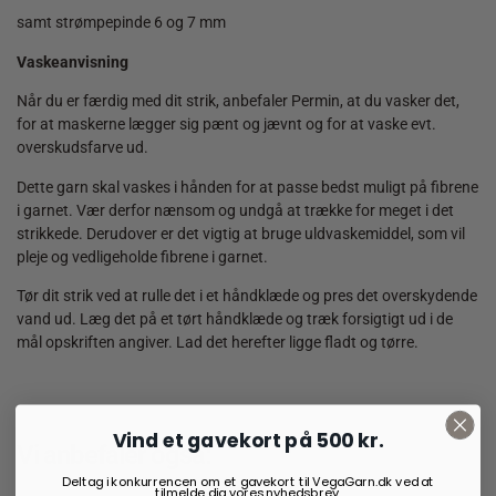
samt strømpepinde 6 og 7 mm
Vaskeanvisning
Når du er færdig med dit strik, anbefaler Permin, at du vasker det,
for at maskerne lægger sig pænt og jævnt og for at vaske evt.
overskudsfarve ud.
Dette garn skal vaskes i hånden for at passe bedst muligt på fibrene
i garnet. Vær derfor nænsom og undgå at trække for meget i det
strikkede. Derudover er det vigtig at bruge uldvaskemiddel, som vil
pleje og vedligeholde fibrene i garnet.
Tør dit strik ved at rulle det i et håndklæde og pres det overskydende
vand ud. Læg det på et tørt håndklæde og træk forsigtigt ud i de
mål opskriften angiver. Lad det herefter ligge fladt og tørre.
Vind et gavekort på 500 kr.
Vi anbefaler også:
Deltag i konkurrencen om et gavekort til VegaGarn.dk ved at
tilmelde dig vores nyhedsbrev.