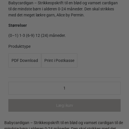
Babycardigan – Strikkeopskrift til en blød og vamset cardigan
til de mindste børn i alderen 0-24 måneder. Den skal strikkes
med det meget lækre garn, Alice by Permin.
Størrelser
(0–1) 1-3 (6-9) 12 (24) måneder.
Produkttype
Babycardigan
-
Strikkeopskrift
PDF Download
Print i Postkasse
quantity
Læg i kurv
Babycardigan – Strikkeopskrift til en blød og vamset cardigan til de
mindste børn i alderen 0-24 måneder. Den skal strikkes med det