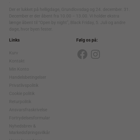
.
Der er lukket på helligdage, Grundlovsdag og 24. december. 31.
December er der åbent fra 10.00 – 13.00. Vi holder ekstra
længe åbent til “Open by night”, Black Friday, 5. Juli og andre
dage, hvor byen fester.
Links
Følg os på:
Kurv
F
I
Kontakt
a
n
Min Konto
c
s
Handelsbetingelser
Privatlivspolitik
e
t
Cookie politik
b
a
Returpolitik
o
g
Ansvarsfraskrivelse
o
r
Fortrydelsesformular
Nyhedsbrev &
k
a
Markedsføringsvilkår