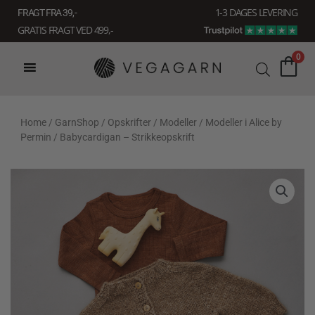
Gå
1-3 DAGES LEVERING
FRAGT FRA 39, -
til
GRATIS FRAGT VED 499,-
indholdet
0
Home
/
GarnShop
/
Opskrifter
/
Modeller
/
Modeller i Alice by
Permin
/ Babycardigan – Strikkeopskrift