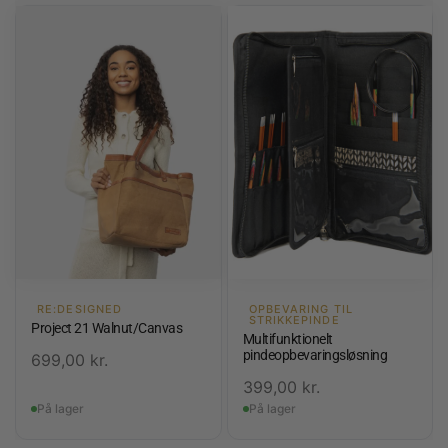
RE:DESIGNED
OPBEVARING TIL
STRIKKEPINDE
Project 21 Walnut/Canvas
Multifunktionelt
pindeopbevaringsløsning
699,00
kr.
399,00
kr.
På lager
På lager