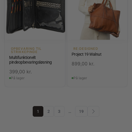
OPBEVARING TIL
RE:DESIGNED
STRIKKEPINDE
Project 19 Walnut
Multifunktionelt
pindeopbevaringsløsning
899,00
kr.
399,00
kr.
På lager
På lager
1
2
3
…
19