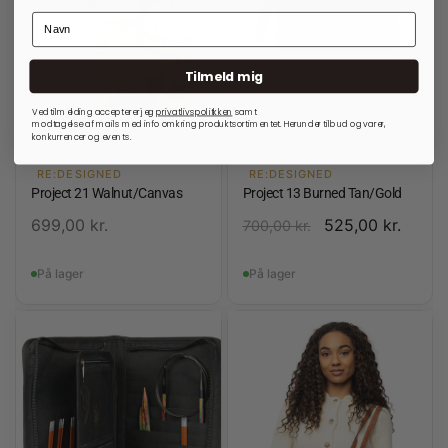
Tilmeld mig
Ved tilmelding accepterer jeg
privatlivspolitkken
samt
modtagelse af mails med info omkring produktsortimentet. Herunder tilbud og varer,
konkurrencer og events.
RE:DESIGNED
RE:DESIGNED
Project 21 Walnut/Canvas
Project 13 Burned Tan/Gold
699,00
kr.
525,00
kr.
700,00
kr.
På lager
På lager