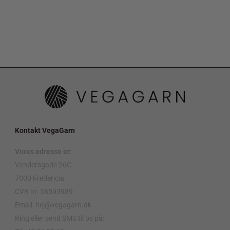
Kontakt VegaGarn
Vores adresse er:
Vendersgade 26C
7000 Fredericia
CVR nr. 36593989
Email: hej@vegagarn.dk
Ring eller send SMS til os på: