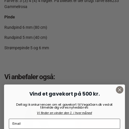
Farve B: 3 (3) 4 (4) 4 nøgler. På billedet er der brugt farve 886233
Gammelrosa
Pinde
Rundpind 6 mm (80 cm)
Rundpind 5 mm (40 cm)
Strømpepinde 5 og 6 mm
Vi anbefaler også:
Vind et gavekort på 500 kr.
Deltag i konkurrencen om et gavekort til VegaGarn.dk ved at
tilmelde dig vores nyhedsbrev.
Vi finder en vinder den 1. i hver måned