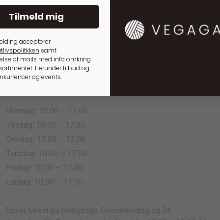
Tilmeld mig
elding accepterer
tlivspolitkken
samt
lse af mails med info omkring
ortimentet. Herunder tilbud og
onkurrencer og events.
Åbningstider
Mandag: 10.00 – 17.00
Tirsdag: 10.00 – 17.00
Onsdag: 10.00 – 17.00
Torsdag: 10.00 – 17.00
Fredag: 10.00 – 17.00
Lørdag: 10.00 – 14.00
.
Der er lukket på helligdage, Grundlovsdag og 24.