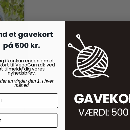
nd et gavekort
på 500 kr.
ag i konkurrencen om et
kort til VegaGarn.dk ved
at tilmelde dig vores
nyhedsbrev.
 Lana
nder en vinder den 1. i hver
måned
lo nr.