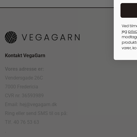
Ved tilm
jeg
priva
modtage
produkts
varer, k
Kontakt VegaGarn
Vores adresse er:
Vendersgade 26C
7000 Fredericia
CVR nr. 36593989
Email: hej@vegagarn.dk
Ring eller send SMS til os på:
Tlf. 40 76 53 63
.