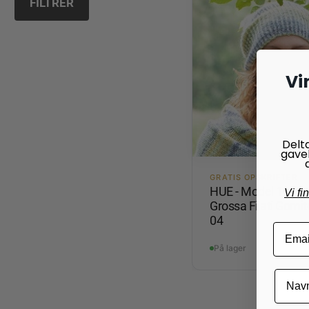
FILTRER
Vi
Delt
gave
GRATIS OPSKRIFTER
HUE - Model 10 fra
Vi fi
Grossa Filati Gomito
04
På lager