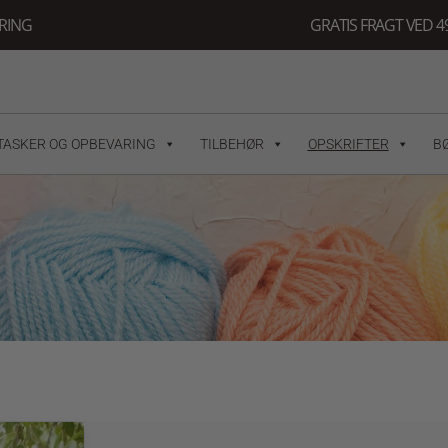
ERING
GRATIS FRAGT VED 49
TASKER OG OPBEVARING
TILBEHØR
OPSKRIFTER
B