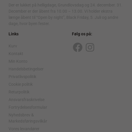
Der er lukket på helligdage, Grundlovsdag og 24. december. 31.
December er der åbent fra 10.00 – 13.00. Vi holder ekstra
længe åbent til “Open by night”, Black Friday, 5. Juli og andre
dage, hvor byen fester.
Links
Følg os på:
Kurv
F
I
Kontakt
a
n
Min Konto
c
s
Handelsbetingelser
Privatlivspolitik
e
t
Cookie politik
b
a
Returpolitik
o
g
Ansvarsfraskrivelse
o
r
Fortrydelsesformular
Nyhedsbrev &
k
a
Markedsføringsvilkår
m
Vores levandører