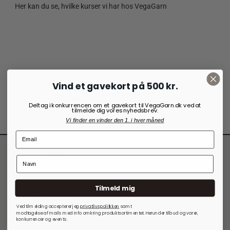
Her kan du se, hvilke kurser vi har hos VegaGarn
Vind et gavekort på 500 kr.
Deltag i konkurrencen om et gavekort til VegaGarn.dk ved at
tilmelde dig vores nyhedsbrev.
Vi finder en vinder den 1. i hver måned
Tilmeld mig
Kontakt VegaGarn
Ved tilmelding accepterer jeg
privatlivspolitkken
samt
modtagelse af mails med info omkring produktsortimentet. Herunder tilbud og varer,
Vores adresse er:
konkurrencer og events.