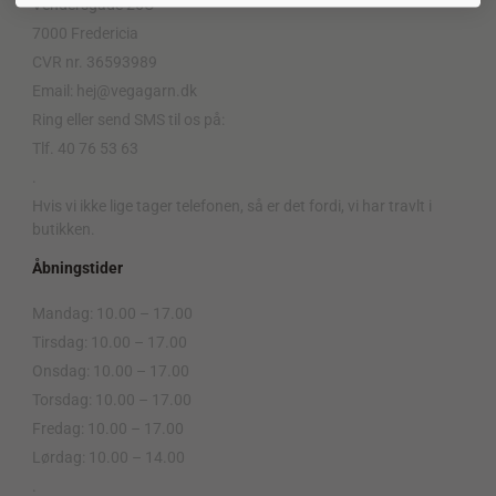
Vendersgade 26C
7000 Fredericia
CVR nr. 36593989
Email: hej@vegagarn.dk
Ring eller send SMS til os på:
Tlf. 40 76 53 63
.
Hvis vi ikke lige tager telefonen, så er det fordi, vi har travlt i
butikken.
Åbningstider
Mandag: 10.00 – 17.00
Tirsdag: 10.00 – 17.00
Onsdag: 10.00 – 17.00
Torsdag: 10.00 – 17.00
Fredag: 10.00 – 17.00
Lørdag: 10.00 – 14.00
.