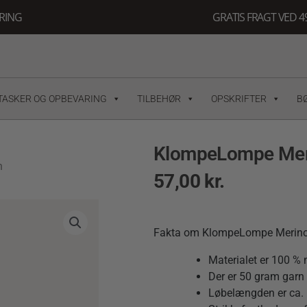
ERING
GRATIS FRAGT VED 49
TASKER OG OPBEVARING
TILBEHØR
OPSKRIFTER
B
KlompeLompe Meri
n
57,00
kr.
Fakta om KlompeLompe Merino
Materialet er 100 % 
Der er 50 gram garn 
Løbelængden er ca. 