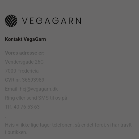
Kontakt VegaGarn
Vores adresse er:
Vendersgade 26C
7000 Fredericia
CVR nr. 36593989
Email: hej@vegagarn.dk
Ring eller send SMS til os på:
Tlf. 40 76 53 63
.
Hvis vi ikke lige tager telefonen, så er det fordi, vi har travlt
i butikken.