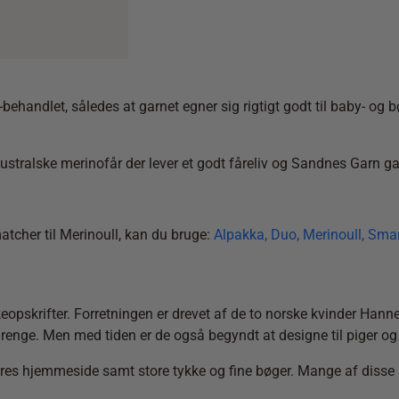
let, således at garnet egner sig rigtigt godt til baby- og børn
ske merinofår der lever et godt fåreliv og Sandnes Garn garant
atcher til Merinoull, kan du bruge:
Alpakka,
Duo,
Merinoull,
Smar
opskrifter. Forretningen
er drevet af de to norske kvinder Han
renge. Men med tiden er de også begyndt at designe til piger og 
es hjemmeside samt store tykke og fine bøger. Mange af disse