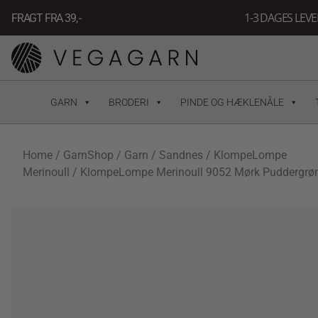
Gå
1-3 DAGES LEV
FRAGT FRA 39, -
til
indholdet
GARN
BRODERI
PINDE OG HÆKLENÅLE
Home
/
GarnShop
/
Garn
/
Sandnes
/
KlompeLompe
Merinoull
/ KlompeLompe Merinoull 9052 Mørk Puddergrø