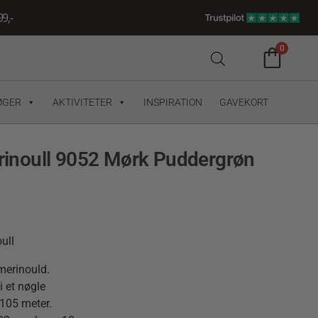
9,-
0
ØGER
AKTIVITETER
INSPIRATION
GAVEKORT
noull 9052 Mørk Puddergrøn
ull
merinould.
i et nøgle
105 meter.