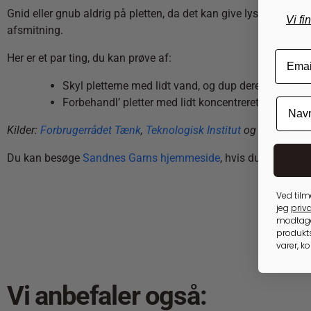
Gnid eller gnub aldrig på pletten, da det kan give lyse, ’støvede
Vi fi
afsmitning.
Her er et par ting, du kan prøve af:
Skyl pletterne med lidt vand, og dup derefter forsigti
Forbehandl’ pletter med lidt koncentreret, flydende
Kilder:
Forbrugerrådet Tænk
,
Teknologisk Institut
og
Forbruksfo
Du kan besøge
Sandnes Garns hjemmeside
, hvis du vil vide m
Ved tilm
jeg
priva
modtage
produkts
varer, k
Vi anbefaler også: