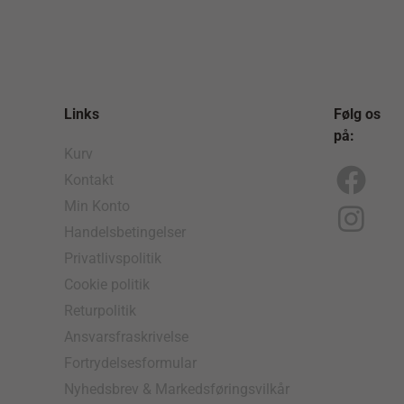
Links
Følg os
på:
Kurv
Kontakt
F
I
Min Konto
a
n
Handelsbetingelser
c
s
Privatlivspolitik
e
t
Cookie politik
b
a
Returpolitik
o
g
Ansvarsfraskrivelse
Fortrydelsesformular
o
r
Nyhedsbrev & Markedsføringsvilkår
k
a