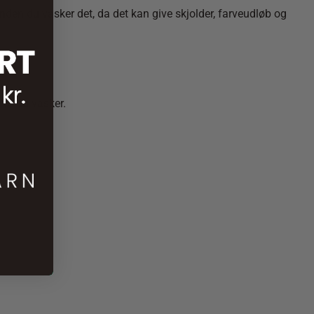
 inden du vasker det, da det kan give skjolder, farveudløb og
før du vasker.