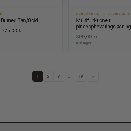
ED
OPBEVARING TIL STRIKKEPIN
3 Burned Tan/Gold
Multifunktionelt
pindeopbevaringsløsning
525,00
kr.
399,00
kr.
På lager
1
2
3
…
19