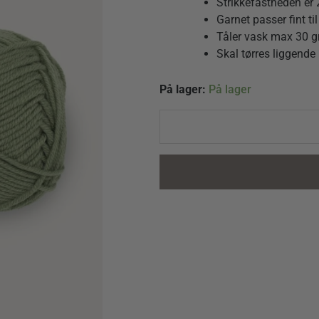
Strikkefastheden er
Garnet passer fint t
Tåler vask max 30 g
Skal tørres liggende
KlompeLompe
På lager:
På lager
Merinoull
9052
Mørk
Puddergrøn
quantity