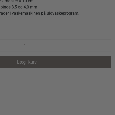
 22 masker = 10 cm
il pinde 3,5 og 4,0 mm
rader i vaskemaskinen på uldvaskeprogram.
Læg i kurv