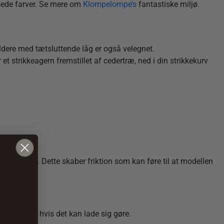
sede farver. Se mere om
Klompelompe’s
fantastiske miljø.
oldere med tætsluttende låg er også velegnet.
 strikkeagern fremstillet af cedertræ, ned i din strikkekurv
ller i uld. Dette skaber friktion som kan føre til at modellen
 tørrer ind, hvis det kan lade sig gøre.