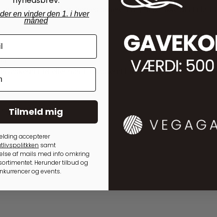
nyhedsbrev.
’ områder, der ikke kan fjernes senere. Læg heller ikke uld i blød,
nder en vinder den 1. i hver
måned
gt tørt.
 finvaskemiddel eller håndopvaskemiddel. Vent i ca. 10 minutter, 
rskningsinstituttet SIFO
Tilmeld mig
ere.
elding accepterer
tlivspolitkken
samt
lse af mails med info omkring
ortimentet. Herunder tilbud og
onkurrencer og events.