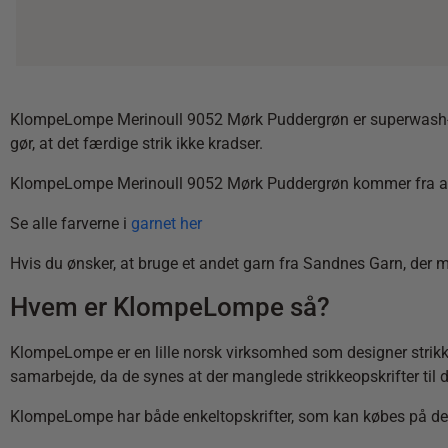
KlompeLompe Merinoull 9052 Mørk Puddergrøn er superwash-behand
gør, at det færdige strik ikke kradser.
KlompeLompe Merinoull 9052 Mørk Puddergrøn kommer fra austral
Se alle farverne i
garnet her
Hvis du ønsker, at bruge et andet garn fra Sandnes Garn, der m
Hvem er KlompeLompe så?
KlompeLompe er en lille norsk virksomhed som designer strikke
samarbejde, da de synes at der manglede strikkeopskrifter til d
KlompeLompe har både enkeltopskrifter, som kan købes på der