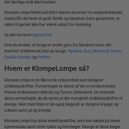
det færdige strik ikke kradser.
KlompeLompe Merinoull 6081 Marine kommer fra sydamerikanske
merinofår der lever et godt fåreliv og Sandnes Garn garanterer, at
ulden til garnet ikke har været udsat for mulesing.
Se alle farverne i
garnet her
Hvis du ønsker, at bruge et andet garn fra Sandnes Garn, der
matcher til Merinoull, kan du bruge:
Alpakka,
Duo,
Merinoull,
Smart
,
Double Sunday
og
Perfect.
Hvem er KlompeLompe så?
KlompeLompe er en lille norsk virksomhed som designer
strikkeopskrifter. Forretningen
er drevet af de to norske kvinder
Hanne Andreassen Hjelmås og Torunn Steinsland. De startede
deres samarbejde, da de synes at der manglede strikkeopskrifter til
drenge. Men med tiden er de også begyndt at designe til piger og
voksne samt jul og interiør.
KlompeLompe har både enkeltopskrifter, som kan købes på deres
hjemmeside samt store tykke og fine bøger. Mange af disse bøger