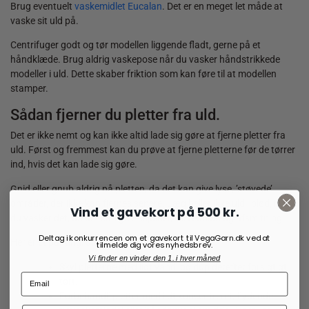
Brug eventuelt
vaskemidlet Eucalan
. Det er en meget let måde at
vaske sit uld på.
Centrifuger godt og tør modellen liggende fladt, gerne på et
håndklæde. Brug aldrig vaskepose når du vasker håndstrikkede
modeller i uld. Dette skaber friktion som kan føre til at modellen
stamper.
Sådan fjerner du pletter fra uld.
Det er ikke nemt og kan ikke altid lade sig gøre at fjerne pletter fra
uld. Først og fremmest kan du prøve at fjerne pletterne før de tørrer
ind, hvis det kan lade sig gøre.
Gnid eller gnub aldrig på pletten, da det kan give lyse, ’støvede’
områder, der ikke kan fjernes senere. Læg heller ikke uld i blød, inden
Vind et gavekort på 500 kr.
du vasker det, da det kan give skjolder, farveudløb og afsmitning.
Deltag i konkurrencen om et gavekort til VegaGarn.dk ved at
Her er et par ting, du kan prøve af:
tilmelde dig vores nyhedsbrev.
Vi finder en vinder den 1. i hver måned
Skyl pletterne med lidt vand, og dup derefter forsigtigt
tørt.
Forbehandl’ pletter med lidt koncentreret, flydende