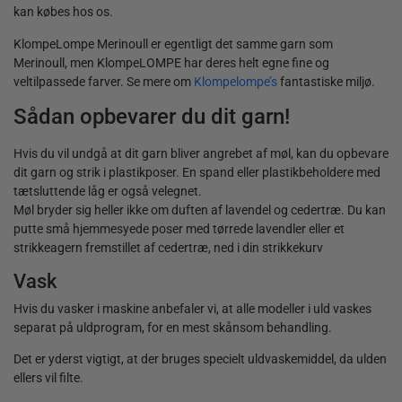
kan købes hos os.
KlompeLompe Merinoull er egentligt det samme garn som
Merinoull, men KlompeLOMPE har deres helt egne fine og
veltilpassede farver. Se mere om
Klompelompe’s
fantastiske miljø.
Sådan opbevarer du dit garn!
Hvis du vil undgå at dit garn bliver angrebet af møl, kan du opbevare
dit garn og strik i plastikposer. En spand eller plastikbeholdere med
tætsluttende låg er også velegnet.
Møl bryder sig heller ikke om duften af lavendel og cedertræ. Du kan
putte små hjemmesyede poser med tørrede lavendler eller et
strikkeagern fremstillet af cedertræ, ned i din strikkekurv
Vask
Hvis du vasker i maskine anbefaler vi, at alle modeller i uld vaskes
separat på uldprogram, for en mest skånsom behandling.
Det er yderst vigtigt, at der bruges specielt uldvaskemiddel, da ulden
ellers vil filte.