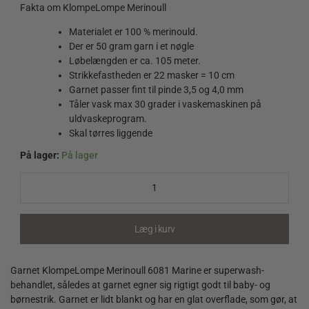
Fakta om KlompeLompe Merinoull
Materialet er 100 % merinould.
Der er 50 gram garn i et nøgle
Løbelængden er ca. 105 meter.
Strikkefastheden er 22 masker = 10 cm
Garnet passer fint til pinde 3,5 og 4,0 mm
Tåler vask max 30 grader i vaskemaskinen på
uldvaskeprogram.
Skal tørres liggende
På lager:
På lager
KlompeLompe
Merinoull
6081
Marine
quantity
Læg i kurv
Garnet KlompeLompe Merinoull 6081 Marine er superwash-
behandlet, således at garnet egner sig rigtigt godt til baby- og
børnestrik. Garnet er lidt blankt og har en glat overflade, som gør, at