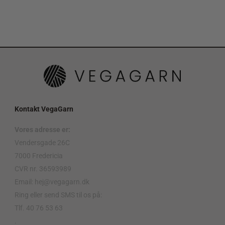
Kontakt VegaGarn
Vores adresse er:
Vendersgade 26C
7000 Fredericia
CVR nr. 36593989
Email: hej@vegagarn.dk
Ring eller send SMS til os på:
Tlf. 40 76 53 63
.