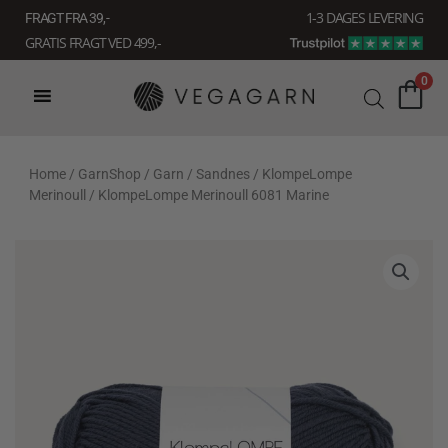
Gå
1-3 DAGES LEVERING
FRAGT FRA 39, -
til
GRATIS FRAGT VED 499,-
indholdet
0
Home
/
GarnShop
/
Garn
/
Sandnes
/
KlompeLompe
Merinoull
/ KlompeLompe Merinoull 6081 Marine