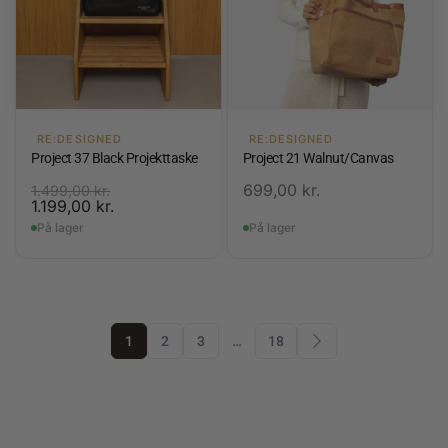
RE:DESIGNED
RE:DESIGNED
Project 37 Black Projekttaske
Project 21 Walnut/Canvas
699,00
kr.
1.499,00
kr.
1.199,00
kr.
På lager
På lager
1
2
3
…
18