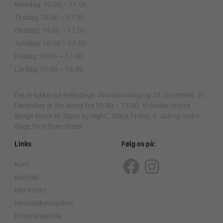
Mandag: 10.00 – 17.00
Tirsdag: 10.00 – 17.00
Onsdag: 10.00 – 17.00
Torsdag: 10.00 – 17.00
Fredag: 10.00 – 17.00
Lørdag: 10.00 – 14.00
.
Der er lukket på helligdage, Grundlovsdag og 24. december. 31.
December er der åbent fra 10.00 – 13.00. Vi holder ekstra
længe åbent til “Open by night”, Black Friday, 5. Juli og andre
dage, hvor byen fester.
Links
Følg os på:
Kurv
F
I
Kontakt
a
n
Min Konto
c
s
Handelsbetingelser
Privatlivspolitik