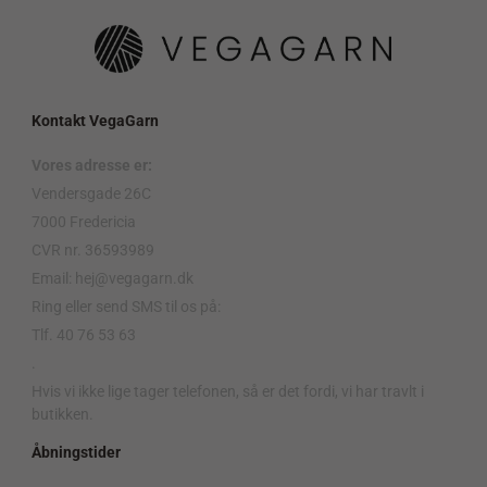
Kontakt VegaGarn
Vores adresse er:
Vendersgade 26C
7000 Fredericia
CVR nr. 36593989
Email: hej@vegagarn.dk
Ring eller send SMS til os på:
Tlf. 40 76 53 63
.
Hvis vi ikke lige tager telefonen, så er det fordi, vi har travlt i
butikken.
Åbningstider