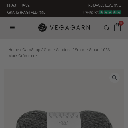
Gå
1-3 DAGES LEVERING
FRAGT FRA 39, -
til
GRATIS FRAGT VED 499,-
indholdet
0
Home
/
GarnShop
/
Garn
/
Sandnes
/
Smart
/ Smart 1053
Mørk Gråmeleret