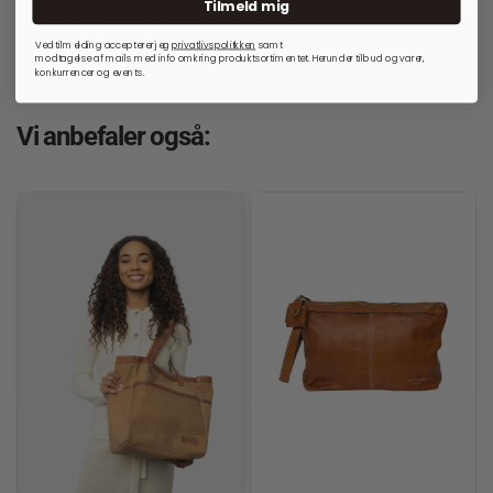
Tilmeld mig
Se mere om
Smart fra Sandnes Garn
Ved tilmelding accepterer jeg
privatlivspolitkken
samt
modtagelse af mails med info omkring produktsortimentet. Herunder tilbud og varer,
konkurrencer og events.
Vi anbefaler også: