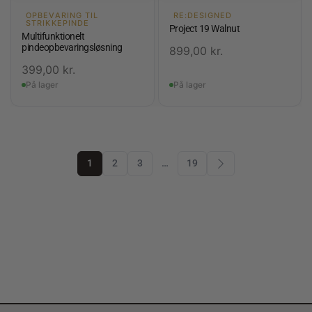
OPBEVARING TIL
RE:DESIGNED
STRIKKEPINDE
Project 19 Walnut
Multifunktionelt
pindeopbevaringsløsning
899,00
kr.
399,00
kr.
På lager
På lager
1
2
3
…
19