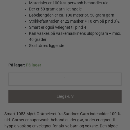
Materialet er 100% superwash behandlet uld
Der er 50 gram garn i et nøgle
Løbelængden er ca. 100 meter pr. 50 gram garn
Strikkefastheden er 22 masker = 10 cm på pind 3½.
Smart er også velegnet til pind 4
Kan vaskes på vaskemaskinens uldprogram – max.
40 grader
Skal tørres liggende
På lager:
På lager
Smart
1053
Mørk
Gråmeleret
quantity
Læg i kurv
Smart 1053 Mørk Gråmeleret fra Sandnes Garn indeholder 100 %
uld. Garnet er superwash-behandlet, det gør, at det er egnet til
hyppig vask og er velegnet for aktive børn og voksne. Den bløde