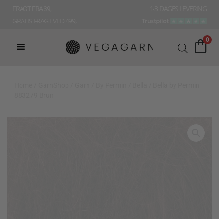
Gå
1-3 DAGES LEVERING
FRAGT FRA 39, -
til
GRATIS FRAGT VED 499,-
indholdet
0
Home
/
GarnShop
/
Garn
/
By Permin
/
Bella
/ Bella by Permin
883279 Brun