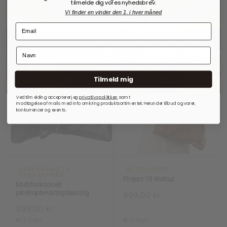
tilmelde dig vores nyhedsbrev.
Vi finder en vinder den 1. i hver måned
Sommerferie hos VegaGarn
VegaGarn holder sommerferie fra søndag den 21. juni til fredag den 26. Ordrer
afgivet i perioden vil blive behandlet, så snart vi er tilbage.
Tak for din forståelse, og god sommer!
Tilmeld mig
Ved tilmelding accepterer jeg
privatlivspolitkken
samt
modtagelse af mails med info omkring produktsortimentet. Herunder tilbud og varer,
konkurrencer og events.
OPBEVARING TIL
RE:DESIGNED
STRIKKEPINDE
Project 19 Walnut
Multifunktionelt
pindeopbevaringsløsning
899,00
kr.
399,00
kr.
På lager
På lager