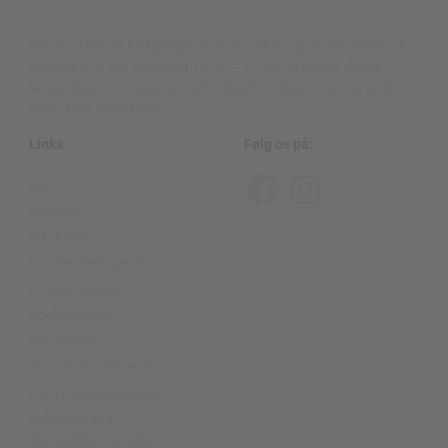
.
Der er lukket på helligdage, Grundlovsdag og 24. december. 31.
December er der åbent fra 10.00 – 13.00. Vi holder ekstra
længe åbent til “Open by night”, Black Friday, 5. Juli og andre
dage, hvor byen fester.
Links
Følg os på:
Kurv
F
I
Kontakt
a
n
Min Konto
c
s
Handelsbetingelser
Privatlivspolitik
e
t
Cookie politik
b
a
Returpolitik
o
g
Ansvarsfraskrivelse
o
r
Fortrydelsesformular
Nyhedsbrev &
k
a
Markedsføringsvilkår