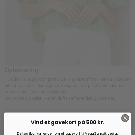
Opbevaring
Hvis du vil undgå at dit garn bliver angrebet af møl, kan du opbevare
35,00
kr.
dit garn og strik i plastikposer. En spand eller plastikbeholder med
tætsluttende låg er også velegnet.
Møl bryder sig heller ikke om duften af lavendel og cedertræ.
Vind et gavekort på 500 kr.
Vi anbefaler også:
Deltag i konkurrencen om et gavekort til VegaGarn.dk ved at