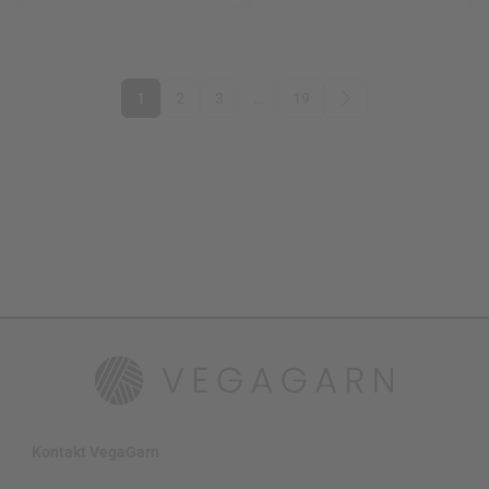
1
2
3
…
19
Kontakt VegaGarn