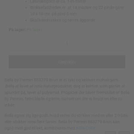
Løbelængden er ca. 145 meter
Strikkefastheden er at 14 masker og 22 pinde giver
10 x 10 cm på pind 6 mm
Skal håndvaskes og tørres liggende
På lager:
På lager
Bella
by
Permin
883279
Brun
Læg i kurv
quantity
Bella by Permin 883279 Brun er et tykt og lækkert mohairgarn.
Bella er lavet af rene naturprodukter, dog er kernen som garnet er
spundet på, lavet af polyamid. Projekter der bliver fremstillet af Bella
by Permin, føles bløde og lette, uanset om der er brugt en eller to
tråde.
Bella egner sig lige godt, hvad enten du strikker med en eller 2 tråde,
eller strikker med flere farver. Bella by Permin 883279 Brun kan
også med god effekt, kombineres med
Bella Color