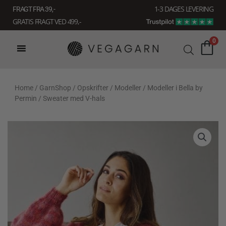
Gå
1-3 DAGES LEVERING
FRAGT FRA 39, -
til
GRATIS FRAGT VED 499,-
indholdet
0
Home
/
GarnShop
/
Opskrifter
/
Modeller
/
Modeller i Bella by
Permin
/ Sweater med V-hals