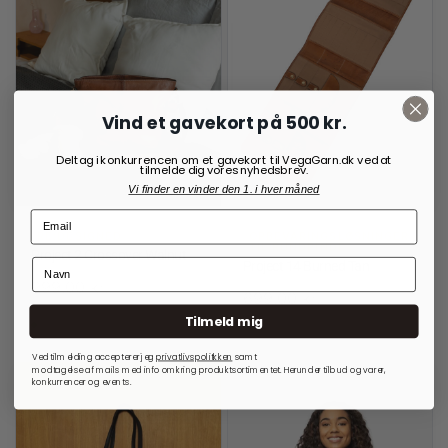
Vind et gavekort på 500 kr.
Deltag i konkurrencen om et gavekort til VegaGarn.dk ved at
tilmelde dig vores nyhedsbrev.
Vi finder en vinder den 1. i hver måned
RE:DESIGNED
OPBEVARINGSLØSNINGER
TIL RUNDPINDE
Project 2 Crossover Walnut
Project 14 Burned Tan
999,00
kr.
699,00
kr.
Tilmeld mig
På lager
På lager
Ved tilmelding accepterer jeg
privatlivspolitkken
samt
modtagelse af mails med info omkring produktsortimentet. Herunder tilbud og varer,
konkurrencer og events.