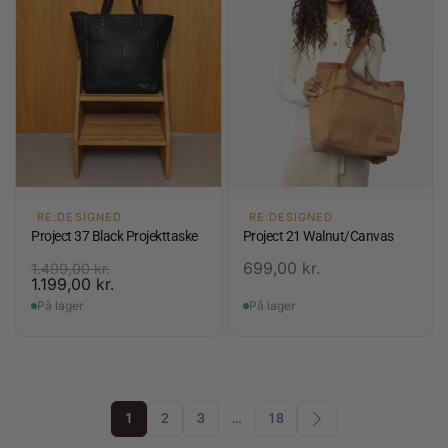
RE:DESIGNED
RE:DESIGNED
Project 37 Black Projekttaske
Project 21 Walnut/Canvas
699,00
kr.
1.499,00
kr.
1.199,00
kr.
På lager
På lager
1
2
3
…
18