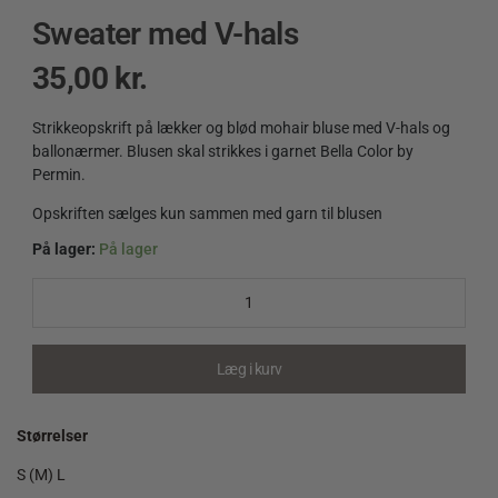
Sweater med V-hals
35,00
kr.
Strikkeopskrift på lækker og blød mohair bluse med V-hals og
ballonærmer. Blusen skal strikkes i garnet Bella Color by
Permin.
Opskriften sælges kun sammen med garn til blusen
På lager:
På lager
Sweater
med
V-
hals
quantity
Læg i kurv
Størrelser
S (M) L