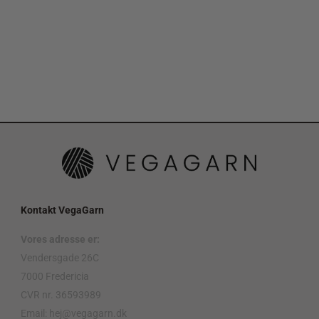
Kontakt VegaGarn
Vores adresse er:
Vendersgade 26C
7000 Fredericia
CVR nr. 36593989
Email: hej@vegagarn.dk