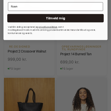
Tilmeld mig
Ved tilmelding accepterer jeg
privatlivspolitkken
samt
modtagelse af mails med info omkring produktsortimentet. Herunder tilbud og varer,
konkurrencer og events.
RE:DESIGNED
OPBEVARINGSLØSNINGER
TIL RUNDPINDE
Project 2 Crossover Walnut
Project 14 Burned Tan
999,00
kr.
699,00
kr.
På lager
På lager