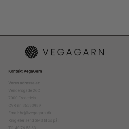
Kontakt VegaGarn
Vores adresse er:
Vendersgade 26C
7000 Fredericia
CVR nr. 36593989
Email: hej@vegagarn.dk
Ring eller send SMS til os på:
Tlf. 40 76 53 63