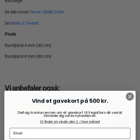
Blå-beige
Se alle vores
farver i Bella Color
Se
Make It Tweed
Pinde
Rundpind 4 mm (40 cm)
Rundpind 6 mm (80 cm)
Vi anbefaler også:
Vind et gavekort på 500 kr.
Deltag i konkurrencen om et gavekort til VegaGarn.dk ved at
tilmelde dig vores nyhedsbrev.
Vi finder en vinder den 1. i hver måned