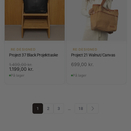
RE:DESIGNED
RE:DESIGNED
Project 37 Black Projekttaske
Project 21 Walnut/Canvas
699,00
kr.
1.499,00
kr.
1.199,00
kr.
På lager
På lager
1
2
3
…
18