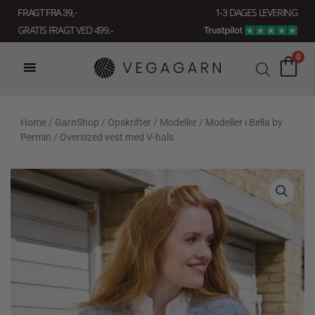
Gå
1-3 DAGES LEVERING
FRAGT FRA 39, -
til
GRATIS FRAGT VED 499,-
indholdet
0
Home
/
GarnShop
/
Opskrifter
/
Modeller
/
Modeller i Bella by
Permin
/ Oversized vest med V-hals