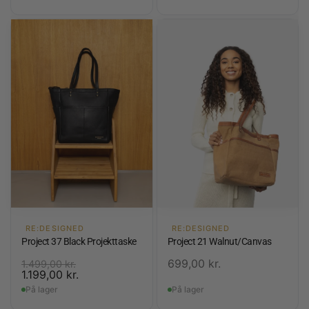
RE:DESIGNED
RE:DESIGNED
Project 37 Black Projekttaske
Project 21 Walnut/Canvas
699,00
kr.
1.499,00
kr.
1.199,00
kr.
På lager
På lager