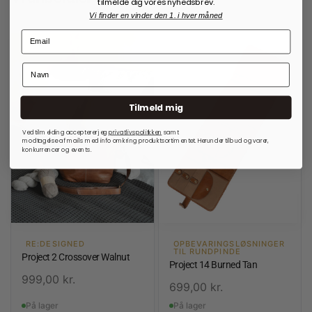
tilmelde dig vores nyhedsbrev.
Vi finder en vinder den 1. i hver måned
Tilmeld mig
Ved tilmelding accepterer jeg
privatlivspolitkken
samt
modtagelse af mails med info omkring produktsortimentet. Herunder tilbud og varer,
konkurrencer og events.
RE:DESIGNED
OPBEVARINGSLØSNINGER
TIL RUNDPINDE
Project 2 Crossover Walnut
Project 14 Burned Tan
999,00
kr.
699,00
kr.
På lager
På lager