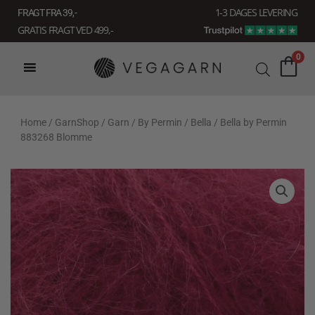
Gå
1-3 DAGES LEVERING
FRAGT FRA 39, -
til
GRATIS FRAGT VED 499,-
indholdet
0
Home
/
GarnShop
/
Garn
/
By Permin
/
Bella
/ Bella by Permin
883268 Blomme