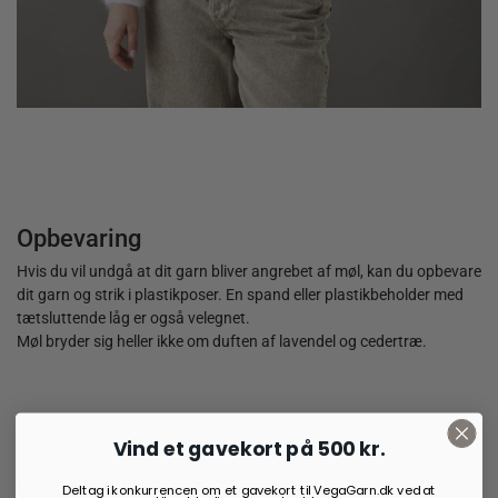
35,00
kr.
Opbevaring
Hvis du vil undgå at dit garn bliver angrebet af møl, kan du opbevare
dit garn og strik i plastikposer. En spand eller plastikbeholder med
tætsluttende låg er også velegnet.
Møl bryder sig heller ikke om duften af lavendel og cedertræ.
Vind et gavekort på 500 kr.
Vi anbefaler også:
Deltag i konkurrencen om et gavekort til VegaGarn.dk ved at