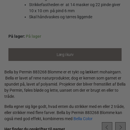
Strikkefastheden er at 14 masker og 22 pinde giver
10 x 10 cm på pind 6 mm
Skal håndvaskes og tørres liggende
På lager:
På lager
Bella
by
Permin
Læg i kurv
883268
Blomme
quantity
Bella by Permin 883268 Blomme er et tykt og lækkert mohairgarn.
Bella er lavet af rene naturprodukter, dog er kernen som garnet er
spundet på, lavet af polyamid. Projekter der bliver fremstillet af Bella
by Permin, føles bløde og lette, uanset om der er brugt en eller to
tråde.
Bella egner sig lige godt, hvad enten du strikker med en eller 2 tråde,
eller strikker med flere farver. Bella by Permin 883268 Blomme kan
også med god effekt, kombineres med
Bella Color
Her finder du opskrifter til garnet.