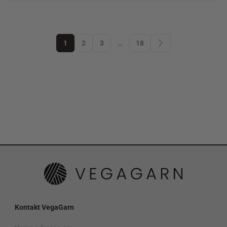
1
2
3
…
18
Kontakt VegaGarn