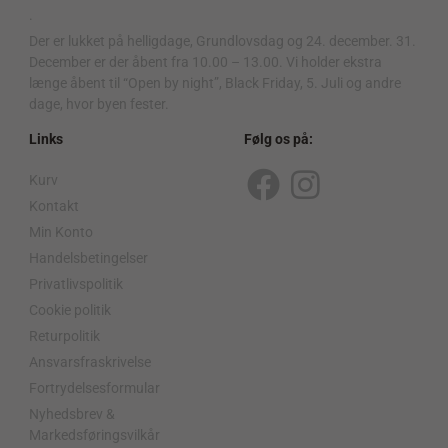
.
Der er lukket på helligdage, Grundlovsdag og 24. december. 31.
December er der åbent fra 10.00 – 13.00. Vi holder ekstra
længe åbent til “Open by night”, Black Friday, 5. Juli og andre
dage, hvor byen fester.
Links
Følg os på:
Kurv
F
I
Kontakt
a
n
Min Konto
c
s
Handelsbetingelser
Privatlivspolitik
e
t
Cookie politik
b
a
Returpolitik
o
g
Ansvarsfraskrivelse
o
r
Fortrydelsesformular
Nyhedsbrev &
k
a
Markedsføringsvilkår