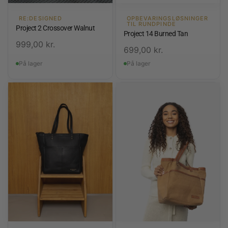
RE:DESIGNED
OPBEVARINGSLØSNINGER
TIL RUNDPINDE
Project 2 Crossover Walnut
Project 14 Burned Tan
999,00
kr.
699,00
kr.
På lager
På lager