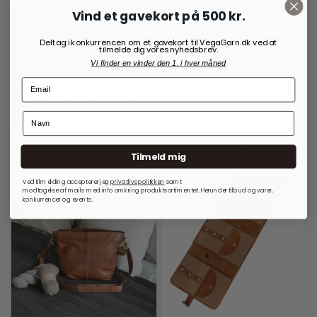
Vind et gavekort på 500 kr.
Deltag i konkurrencen om et gavekort til VegaGarn.dk ved at
tilmelde dig vores nyhedsbrev.
Vi finder en vinder den 1. i hver måned
Vi anbefaler også:
Tilmeld mig
Ved tilmelding accepterer jeg
privatlivspolitkken
samt
modtagelse af mails med info omkring produktsortimentet. Herunder tilbud og varer,
konkurrencer og events.