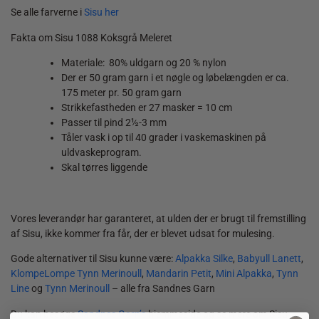
Se alle farverne i
Sisu her
Fakta om Sisu 1088 Koksgrå Meleret
Materiale: 80% uldgarn og 20 % nylon
Der er 50 gram garn i et nøgle og løbelængden er ca.
175 meter pr. 50 gram garn
Strikkefastheden er 27 masker = 10 cm
Passer til pind 2½-3 mm
Tåler vask i op til 40 grader i vaskemaskinen på
uldvaskeprogram.
Skal tørres liggende
Vores leverandør har garanteret, at ulden der er brugt til fremstilling
af Sisu, ikke kommer fra får, der er blevet udsat for mulesing.
Gode alternativer til Sisu kunne være:
Alpakka Silke
,
Babyull Lanett
,
KlompeLompe Tynn Merinoull
,
Mandarin Petit
,
Mini Alpakka
,
Tynn
Line
og
Tynn Merinoull
– alle fra Sandnes Garn
Du kan besøge
Sandnes Garn’s
hjemmeside og se mere om Sisu