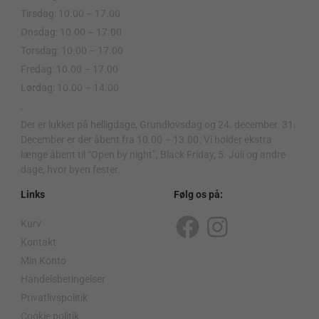
Tirsdag: 10.00 – 17.00
Onsdag: 10.00 – 17.00
Torsdag: 10.00 – 17.00
Fredag: 10.00 – 17.00
Lørdag: 10.00 – 14.00
.
Der er lukket på helligdage, Grundlovsdag og 24. december. 31.
December er der åbent fra 10.00 – 13.00. Vi holder ekstra
længe åbent til “Open by night”, Black Friday, 5. Juli og andre
dage, hvor byen fester.
Links
Følg os på:
Kurv
F
I
Kontakt
a
n
Min Konto
c
s
Handelsbetingelser
Privatlivspolitik
e
t
Cookie politik