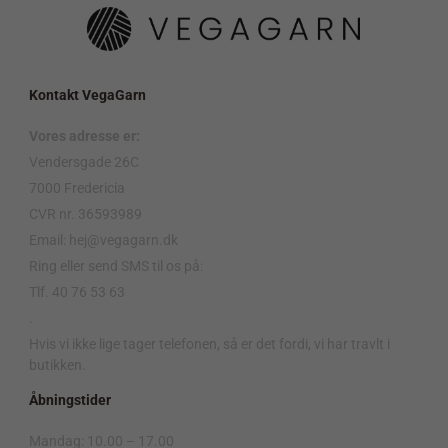
Kontakt VegaGarn
Vores adresse er:
Vendersgade 26C
7000 Fredericia
CVR nr. 36593989
Email: hej@vegagarn.dk
Ring eller send SMS til os på:
Tlf. 40 76 53 63
.
Hvis vi ikke lige tager telefonen, så er det fordi, vi har travlt i
butikken.
Åbningstider
Mandag: 10.00 – 17.00