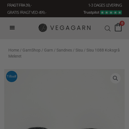
Gå
1-3 DAGES LEVERING
FRAGT FRA 39, -
til
GRATIS FRAGT VED 499,-
indholdet
0
Home
/
GarnShop
/
Garn
/
Sandnes
/
Sisu
/ Sisu 1088 Koksgrå
Meleret
Tilbud!