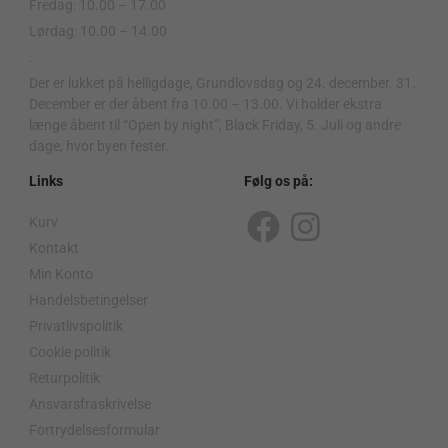
Fredag: 10.00 – 17.00
Lørdag: 10.00 – 14.00
.
Der er lukket på helligdage, Grundlovsdag og 24. december. 31.
December er der åbent fra 10.00 – 13.00. Vi holder ekstra
længe åbent til “Open by night”, Black Friday, 5. Juli og andre
dage, hvor byen fester.
Links
Følg os på:
Kurv
F
I
Kontakt
a
n
Min Konto
c
s
Handelsbetingelser
Privatlivspolitik
e
t
Cookie politik
b
a
Returpolitik
o
g
Ansvarsfraskrivelse
o
r
Fortrydelsesformular