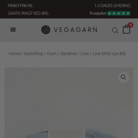
Gå
1-3 DAGES LEVERING
FRAGT FRA 39, -
til
GRATIS FRAGT VED 499,-
indholdet
0
Home
/
GarnShop
/
Garn
/
Sandnes
/
Line
/ Line 5930 Lys Blå