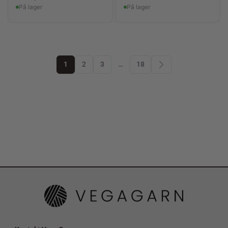
På lager
På lager
1
2
3
…
18