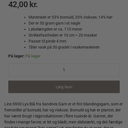
42,00
kr.
Materialet er 53% bomuld, 33% viskose, 14% hør
Der er 50 gram garn i et nøgle
Løbelængden er ca. 110 meter
Strikkefastheden er 10 cm = 20 masker
Passer til pinde 4 mm
Tåler vask på 30 grader i vaskemaskinen
På lager:
På lager
Line
5930
Lys
Blå
quantity
Læg i kurv
Line 5930 Lys Blå fra Sandnes Garn er et fint blandingsgarn, som er
fremstillet af bomuld, hør og viskose. Bomuld og hør er planter, der
har været brugt i tøjproduktionen i flere tusinde år. Garnet, der
findes i mange farver, er let og blødt, men slidstærkt, og det færdige
produkt ser meget ”hør-agtigt” ud. Her finder du et garn, der er