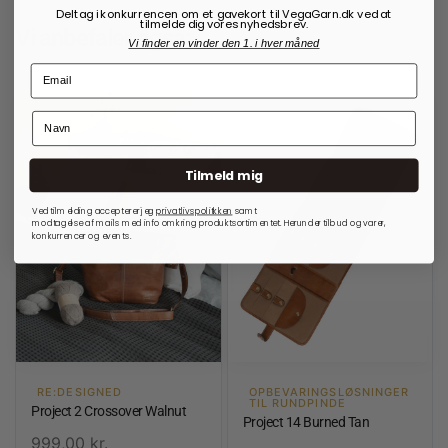
Deltag i konkurrencen om et gavekort til VegaGarn.dk ved at
tilmelde dig vores nyhedsbrev.
Vi anbefaler også:
Vi finder en vinder den 1. i hver måned
Tilmeld mig
Ved tilmelding accepterer jeg
privatlivspolitkken
samt
modtagelse af mails med info omkring produktsortimentet. Herunder tilbud og varer,
konkurrencer og events.
RE:DESIGNED
OPBEVARINGSLØSNINGER
TIL RUNDPINDE
Project 2 Crossover Walnut
Project 14 Burned Tan
999,00
kr.