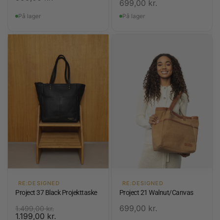
699,00
kr.
På lager
På lager
RE:DESIGNED
RE:DESIGNED
Project 37 Black Projekttaske
Project 21 Walnut/Canvas
699,00
kr.
1.499,00
kr.
1.199,00
kr.