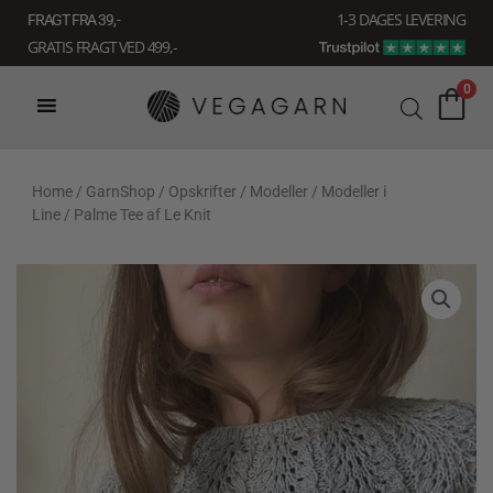
Gå
1-3 DAGES LEVERING
FRAGT FRA 39, -
til
GRATIS FRAGT VED 499,-
indholdet
0
Home
/
GarnShop
/
Opskrifter
/
Modeller
/
Modeller i
Line
/ Palme Tee af Le Knit