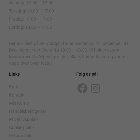
Onsdag: 10.00 – 17.00
Torsdag: 10.00 – 17.00
Fredag: 10.00 – 17.00
Lørdag: 10.00 – 14.00
.
Der er lukket på helligdage, Grundlovsdag og 24. december. 31.
December er der åbent fra 10.00 – 13.00. Vi holder ekstra
længe åbent til “Open by night”, Black Friday, 5. Juli og andre
dage, hvor byen fester.
Links
Følg os på:
Kurv
F
I
Kontakt
a
n
Min Konto
c
s
Handelsbetingelser
Privatlivspolitik
e
t
Cookie politik
b
a
Returpolitik