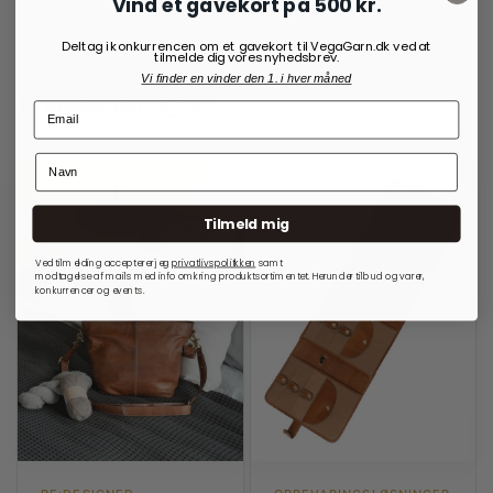
Vind et gavekort på 500 kr.
Deltag i konkurrencen om et gavekort til VegaGarn.dk ved at
tilmelde dig vores nyhedsbrev.
Vi finder en vinder den 1. i hver måned
Vi anbefaler også:
Tilmeld mig
Ved tilmelding accepterer jeg
privatlivspolitkken
samt
modtagelse af mails med info omkring produktsortimentet. Herunder tilbud og varer,
konkurrencer og events.