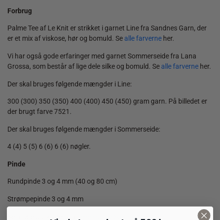
Forbrug
Palme Tee af Le Knit er strikket i garnet Line fra Sandnes Garn, der
er et mix af viskose, hør og bomuld. Se
alle farverne
her.
Vi har også gode erfaringer med garnet Sommerseide fra Lana
Grossa, som består af lige dele silke og bomuld. Se
alle farverne
her.
Der skal bruges følgende mængder i Line:
300 (300) 350 (350) 400 (400) 450 (450) gram garn. På billedet er
der brugt farve 7521.
Der skal bruges følgende mængder i Sommerseide:
4 (4) 5 (5) 6 (6) 6 (6) nøgler.
Pinde
Rundpinde 3 og 4 mm (40 og 80 cm)
Strømpepinde 3 og 4 mm
Se andre opskrifter fra
Lene Holme Samsøe
her