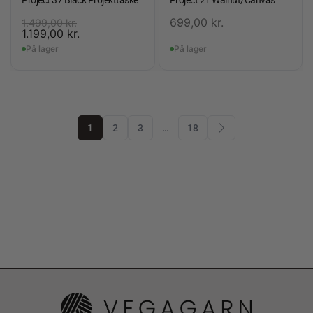
Project 37 Black Projekttaske
Project 21 Walnut/Canvas
699,00
kr.
1.499,00
kr.
1.199,00
kr.
På lager
På lager
1
2
3
…
18