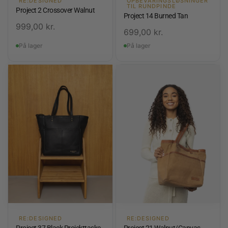
RE:DESIGNED
OPBEVARINGSLØSNINGER
TIL RUNDPINDE
Project 2 Crossover Walnut
Project 14 Burned Tan
999,00
kr.
699,00
kr.
På lager
På lager
RE:DESIGNED
RE:DESIGNED