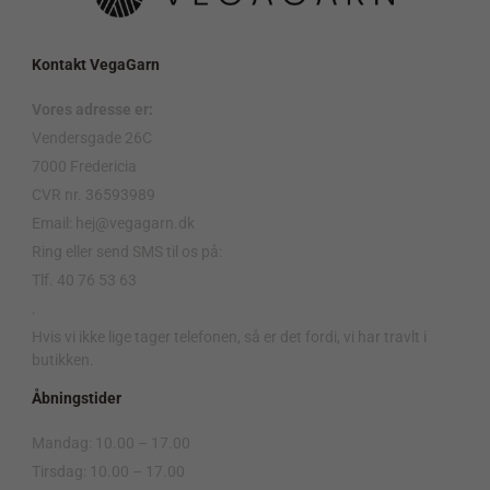
Kontakt VegaGarn
Vores adresse er:
Vendersgade 26C
7000 Fredericia
CVR nr. 36593989
Email: hej@vegagarn.dk
Ring eller send SMS til os på:
Tlf. 40 76 53 63
.
Hvis vi ikke lige tager telefonen, så er det fordi, vi har travlt i
butikken.
Åbningstider
Mandag: 10.00 – 17.00
Tirsdag: 10.00 – 17.00