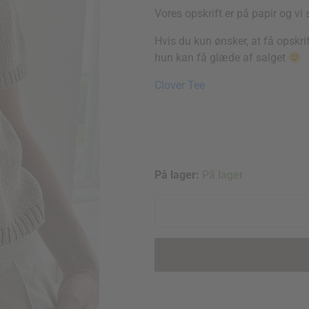
Vores opskrift er på papir og v
Hvis du kun ønsker, at få opskrif
hun kan få glæde af salget
Clover Tee
Clover
På lager:
På lager
Tee
quantity