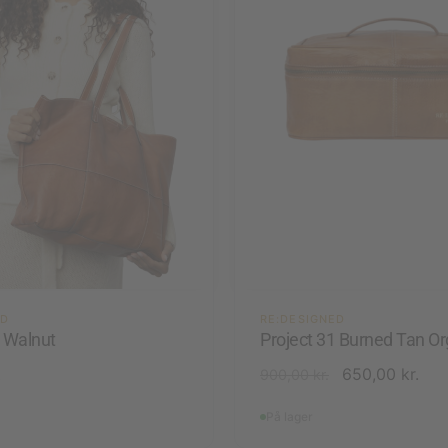
ED
RE:DESIGNED
9 Walnut
Project 31 Burned Tan Or
.
650,00
kr.
900,00
kr.
På lager