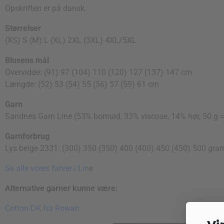
Opskriften er på dansk.
Størrelser
(XS) S (M) L (XL) 2XL (3XL) 4XL/5XL
Blusens mål
Overvidde: (91) 97 (104) 110 (120) 127 (137) 147 cm
Længde: (52) 53 (54) 55 (56) 57 (59) 61 cm
Garn
Sandnes Garn Line (53% bomuld, 33% viscose, 14% hør, 50 g 
Garnforbrug
Lys beige 2331: (300) 350 (350) 400 (400) 450 (450) 500 gra
Se alle vores farver i Lin
e
Alternative garner kunne være:
Cotton DK fra Rowan