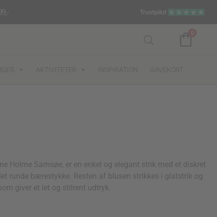
9,-
0
ØGER
AKTIVITETER
INSPIRATION
GAVEKORT
ene Holme Samsøe, er en enkel og elegant strik med et diskret
et runde bærestykke. Resten af blusen strikkes i glatstrik og
om giver et let og stilrent udtryk.