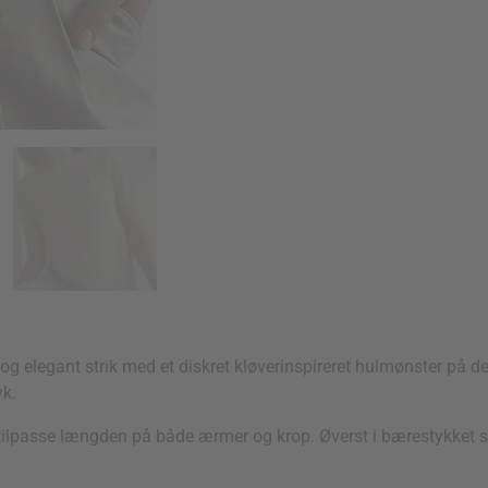
g elegant strik med et diskret kløverinspireret hulmønster på de
yk.
t tilpasse længden på både ærmer og krop. Øverst i bærestykket 