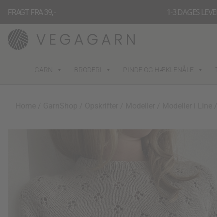
Gå
1-3 DAGES LEV
FRAGT FRA 39, -
til
indholdet
GARN
BRODERI
PINDE OG HÆKLENÅLE
Home
/
GarnShop
/
Opskrifter
/
Modeller
/
Modeller i Line
/