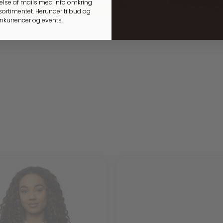
lse af mails med info omkring
ortimentet. Herunder tilbud og
onkurrencer og events.