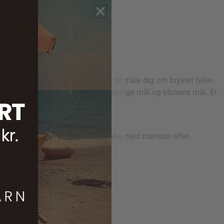
nd din personlige overvidde ved at måle dig om brystet (eller
se) er forskellen mellem dit personlige mål og blusens mål. Er
bag (inkl. halskanten).
g den 26.
lbage.
refter strikkes det runde bærestykke med mønster efter