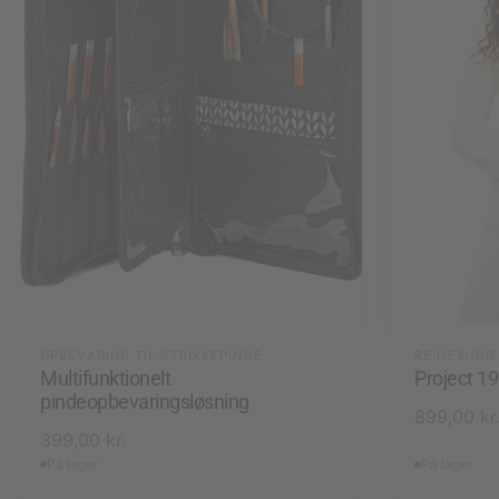
OPBEVARING TIL STRIKKEPINDE
RE:DESIGN
Multifunktionelt
Project 1
pindeopbevaringsløsning
899,00
kr
399,00
kr.
På lager
På lager