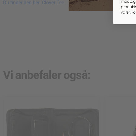
modtage
Du finder den her: Clover Tee
produkts
varer, k
Vi anbefaler også: