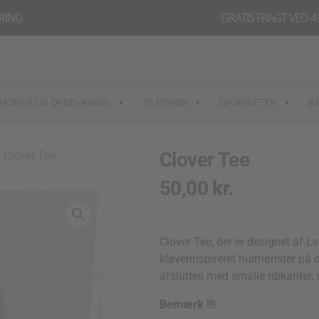
ERING
GRATIS FRAGT VED 49
TASKER OG OPBEVARING
TILBEHØR
OPSKRIFTER
B
Clover Tee
 Clover Tee
50,00
kr.
Clover Tee, der er designet af L
kløverinspireret hulmønster på d
afsluttes med smalle ribkanter, s
Bemærk !!!