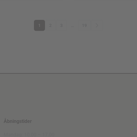
1
2
3
…
19
Åbningstider
Mandag: 10.00 – 17.00